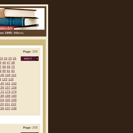
nce 1995:
Millions
Page:
255
23
24
25
26
5
46
47
48
7
68
69
70
9
90
91
92
108
109
110
4
125
126
140
141
142
156
157
158
172
173
174
188
189
190
204
205
206
220
221
222
236
237
238
Page:
255