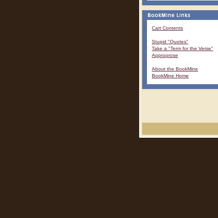
Cart Contents
Stupid "Quotes"
Take a "Term for the Verse"
Approprose
About the BookMine
BookMine Home