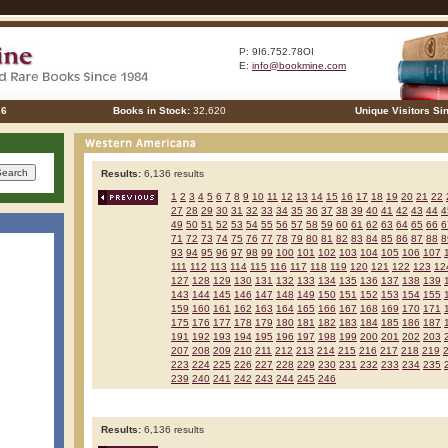
P: 9I6.752.78OI
E:
info@bookmine.com
26
Books in Stock:
32,620
Unique Visitors Si
Results:
6,136 results
1
2
3
4
5
6
7
8
9
10
11
12
13
14
15
16
17
18
19
20
21
22
27
28
29
30
31
32
33
34
35
36
37
38
39
40
41
42
43
44
4
49
50
51
52
53
54
55
56
57
58
59
60
61
62
63
64
65
66
6
71
72
73
74
75
76
77
78
79
80
81
82
83
84
85
86
87
88
8
93
94
95
96
97
98
99
100
101
102
103
104
105
106
107
111
112
113
114
115
116
117
118
119
120
121
122
123
12
127
128
129
130
131
132
133
134
135
136
137
138
139
143
144
145
146
147
148
149
150
151
152
153
154
155
159
160
161
162
163
164
165
166
167
168
169
170
171
175
176
177
178
179
180
181
182
183
184
185
186
187
191
192
193
194
195
196
197
198
199
200
201
202
203
207
208
209
210
211
212
213
214
215
216
217
218
219
223
224
225
226
227
228
229
230
231
232
233
234
235
239
240
241
242
243
244
245
246
Results:
6,136 results