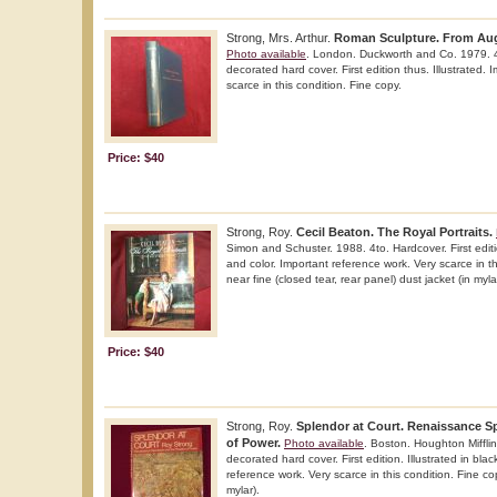
Strong, Mrs. Arthur.
Roman Sculpture. From Aug
Photo available
. London. Duckworth and Co. 1979. 4
decorated hard cover. First edition thus. Illustrated.
scarce in this condition. Fine copy.
Price: $40
Strong, Roy.
Cecil Beaton. The Royal Portraits.
Simon and Schuster. 1988. 4to. Hardcover. First editio
and color. Important reference work. Very scarce in th
near fine (closed tear, rear panel) dust jacket (in myla
Price: $40
Strong, Roy.
Splendor at Court. Renaissance Sp
of Power.
Photo available
. Boston. Houghton Mifflin
decorated hard cover. First edition. Illustrated in bla
reference work. Very scarce in this condition. Fine cop
mylar).