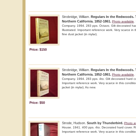
Strobridge, William.
Regulars In the Redwoods. 
Northern California. 1852-1861.
Photo available
.
Company. 1994. 283 pps. Octavo. Gilt decorated hard 
Illustrated. Important reference work. Very scarce in t
fine dust jacket (in mylar).
Price: $150
Strobridge, William.
Regulars In the Redwoods. 
Northern California. 1852-1861.
Photo available
.
Company. 1994. 283 pps. 4to. Gilt decorated hard cover
Important reference work. Very scarce in this conditio
jacket (in mylar). As new.
Price: $50
Strode, Hudson.
South by Thunderbird.
Photo av
House. 1941. 400 pps. 4to. Decorated hard cover. Rev
Important reference work. Very scarce in this conditio