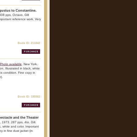
ustus to Constantine.
08 pps. Octavo. Gilt
 Important reference work. Very
Book ID: 211842
Photo available
. New York.
n. Illustrated in black, white
is condition. Fine copy in
r).
Book ID: 195562
ectacle and the Theater
. 1973. 287 pps. 4to. Gilt
ck, white and color. Important
y in fine dust jacket (in