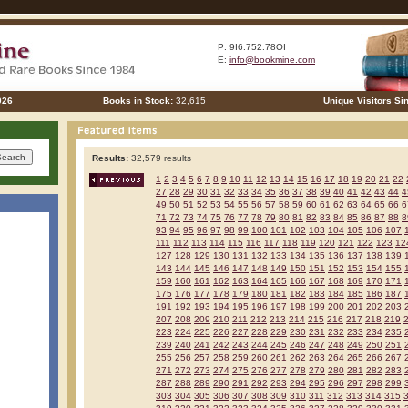
P: 9I6.752.78OI
E:
info@bookmine.com
026
Books in Stock:
32,615
Unique Visitors Si
Results:
32,579 results
1
2
3
4
5
6
7
8
9
10
11
12
13
14
15
16
17
18
19
20
21
22
27
28
29
30
31
32
33
34
35
36
37
38
39
40
41
42
43
44
4
49
50
51
52
53
54
55
56
57
58
59
60
61
62
63
64
65
66
6
71
72
73
74
75
76
77
78
79
80
81
82
83
84
85
86
87
88
8
93
94
95
96
97
98
99
100
101
102
103
104
105
106
107
111
112
113
114
115
116
117
118
119
120
121
122
123
12
127
128
129
130
131
132
133
134
135
136
137
138
139
143
144
145
146
147
148
149
150
151
152
153
154
155
159
160
161
162
163
164
165
166
167
168
169
170
171
175
176
177
178
179
180
181
182
183
184
185
186
187
191
192
193
194
195
196
197
198
199
200
201
202
203
207
208
209
210
211
212
213
214
215
216
217
218
219
223
224
225
226
227
228
229
230
231
232
233
234
235
239
240
241
242
243
244
245
246
247
248
249
250
251
255
256
257
258
259
260
261
262
263
264
265
266
267
271
272
273
274
275
276
277
278
279
280
281
282
283
287
288
289
290
291
292
293
294
295
296
297
298
299
303
304
305
306
307
308
309
310
311
312
313
314
315