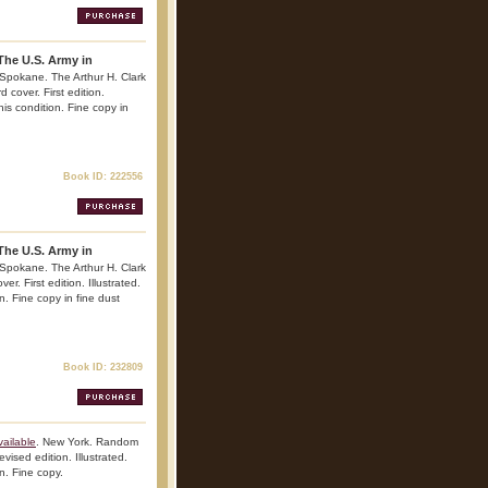
The U.S. Army in
 Spokane. The Arthur H. Clark
cover. First edition.
his condition. Fine copy in
Book ID: 222556
The U.S. Army in
 Spokane. The Arthur H. Clark
. First edition. Illustrated.
n. Fine copy in fine dust
Book ID: 232809
ailable
. New York. Random
ised edition. Illustrated.
n. Fine copy.