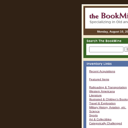
Monday, August 10, 2
Recent Acquisitions
Featured Items
Railroading & Transportation
Western Americana
Literature
Illustrated & Children's Books
Travel & Exploration
Military History, Aviation, etc.
Science
Sports
Art & Collectibles
Categorically Challenged