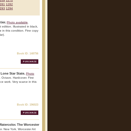
269
1270
281
1282
293
1294
ier.
Photo available
.
edition. Illustrated in black,
 in this condition. Fine copy
ar).
Book ID: 148756
 Lone Star State.
Photo
Octavo. Hardcover. First
nce work. Very scarce in this
Book ID: 196023
Watercolor. The Worcester
er. New York. Worcester Art