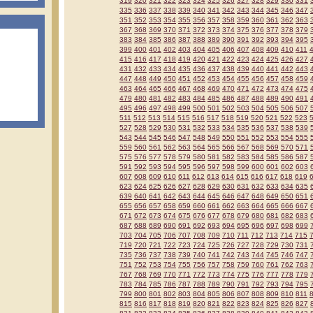
319
320
321
322
323
324
325
326
327
328
329
330
331
335
336
337
338
339
340
341
342
343
344
345
346
347
351
352
353
354
355
356
357
358
359
360
361
362
363
367
368
369
370
371
372
373
374
375
376
377
378
379
383
384
385
386
387
388
389
390
391
392
393
394
395
399
400
401
402
403
404
405
406
407
408
409
410
411
415
416
417
418
419
420
421
422
423
424
425
426
427
431
432
433
434
435
436
437
438
439
440
441
442
443
447
448
449
450
451
452
453
454
455
456
457
458
459
463
464
465
466
467
468
469
470
471
472
473
474
475
479
480
481
482
483
484
485
486
487
488
489
490
491
495
496
497
498
499
500
501
502
503
504
505
506
507
511
512
513
514
515
516
517
518
519
520
521
522
523
527
528
529
530
531
532
533
534
535
536
537
538
539
543
544
545
546
547
548
549
550
551
552
553
554
555
559
560
561
562
563
564
565
566
567
568
569
570
571
575
576
577
578
579
580
581
582
583
584
585
586
587
591
592
593
594
595
596
597
598
599
600
601
602
603
607
608
609
610
611
612
613
614
615
616
617
618
619
623
624
625
626
627
628
629
630
631
632
633
634
635
639
640
641
642
643
644
645
646
647
648
649
650
651
655
656
657
658
659
660
661
662
663
664
665
666
667
671
672
673
674
675
676
677
678
679
680
681
682
683
687
688
689
690
691
692
693
694
695
696
697
698
699
703
704
705
706
707
708
709
710
711
712
713
714
715
719
720
721
722
723
724
725
726
727
728
729
730
731
735
736
737
738
739
740
741
742
743
744
745
746
747
751
752
753
754
755
756
757
758
759
760
761
762
763
767
768
769
770
771
772
773
774
775
776
777
778
779
783
784
785
786
787
788
789
790
791
792
793
794
795
799
800
801
802
803
804
805
806
807
808
809
810
811
815
816
817
818
819
820
821
822
823
824
825
826
827