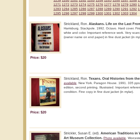
1259
1260
1261
1262
1263
1264
1265
1266
1267
1268
1
1271
1272
1273
1274
1275
1276
1277
1278
1279
1280
1
1283
1284
1285
1286
1287
1288
1289
1290
1291
1292
1
1295
1296
1297
1298
1299
1300
1301
1302
1303
1304
Strickland, Ron.
Alaskans. Life on the Last Front
Harrisburg. Stackpole. 1992. Octavo. Hard cover. First 
white and color. Important reference work. Very scarce
(owner name on end paper) in fine dust jacket (in myl
Price: $20
Strickland, Ron.
Texans. Oral Histories from the
available
. New York. Paragon House. 1991. 335 pps. 
edition, second printing. Illustrated. Important refere
condition. Fine copy in fine dust jacket (in mylar).
Price: $20
Strickler, Susan E. (ed).
American Traditions in 
Art Museum Collection.
Photo available
. Worcest