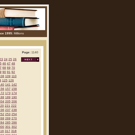
nce 1995:
Millions
Page:
1140
23
24
25
26
5
46
47
48
7
68
69
70
9
90
91
92
108
109
110
4
125
126
140
141
142
156
157
158
172
173
174
188
189
190
204
205
206
220
221
222
236
237
238
252
253
254
268
269
270
284
285
286
300
301
302
316
317
318