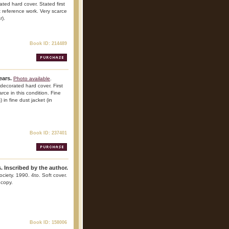
ted hard cover. Stated first
nt reference work. Very scarce
r).
Book ID: 214489
ears.
Photo available
.
decorated hard cover. First
arce in this condition. Fine
in fine dust jacket (in
Book ID: 237401
 Inscribed by the author.
ciety. 1990. 4to. Soft cover.
 copy.
Book ID: 158006