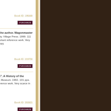
Book ID: 196440
 the author. Wagonmaster
ity. Village Press. 1999. 111
portant reference work. Very
opy.
Book ID: 215730
. A History of the
is Museum. 1982. 101 pps.
ference work. Very scarce in
Book ID: 202821