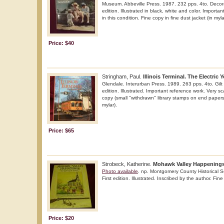
Museum. Abbeville Press. 1987. 232 pps. 4to. Decora
edition. Illustrated in black, white and color. Importa
in this condition. Fine copy in fine dust jacket (in myla
Price: $40
Stringham, Paul.
Illinois Terminal. The Electric Y
Glendale. Interurban Press. 1989. 263 pps. 4to. Gilt 
edition. Illustrated. Important reference work. Very sc
copy (small "withdrawn" library stamps on end papers) 
mylar).
Price: $65
Strobeck, Katherine.
Mohawk Valley Happenings.
Photo available
. np. Montgomery County Historical So
First edition. Illustrated. Inscribed by the author. Fine
Price: $20