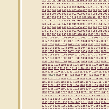
831
832
833
834
835
836
837
838
839
840
841
842
843
847
848
849
850
851
852
853
854
855
856
857
858
859
863
864
865
866
867
868
869
870
871
872
873
874
875
879
880
881
882
883
884
885
886
887
888
889
890
891
895
896
897
898
899
900
901
902
903
904
905
906
907
911
912
913
914
915
916
917
918
919
920
921
922
923
927
928
929
930
931
932
933
934
935
936
937
938
939
943
944
945
946
947
948
949
950
951
952
953
954
955
959
960
961
962
963
964
965
966
967
968
969
970
971
975
976
977
978
979
980
981
982
983
984
985
986
987
991
992
993
994
995
996
997
998
999
1000
1001
1002
1
1005
1006
1007
1008
1009
1010
1011
1012
1013
1014
1
1017
1018
1019
1020
1021
1022
1023
1024
1025
1026
1
1029
1030
1031
1032
1033
1034
1035
1036
1037
1038
1
1041
1042
1043
1044
1045
1046
1047
1048
1049
1050
1
1053
1054
1055
1056
1057
1058
1059
1060
1061
1062
1
1065
1066
1067
1068
1069
1070
1071
1072
1073
1074
1
1077
1078
1079
1080
1081
1082
1083
1084
1085
1086
1
1089
1090
1091
1092
1093
1094
1095
1096
1097
1098
1
1101
1102
1103
1104
1105
1106
1107
1108
1109
1110
111
1114
1115
1116
1117
1118
1119
1120
1121
1122
1123
1124
1127
1128
1129
1130
1131
1132
1133
1134
1135
1136
11
1139
[1140]
1141
1142
1143
1144
1145
1146
1147
1148
1
1151
1152
1153
1154
1155
1156
1157
1158
1159
1160
11
1163
1164
1165
1166
1167
1168
1169
1170
1171
1172
11
1175
1176
1177
1178
1179
1180
1181
1182
1183
1184
11
1187
1188
1189
1190
1191
1192
1193
1194
1195
1196
11
1199
1200
1201
1202
1203
1204
1205
1206
1207
1208
1
1211
1212
1213
1214
1215
1216
1217
1218
1219
1220
1
1223
1224
1225
1226
1227
1228
1229
1230
1231
1232
1
1235
1236
1237
1238
1239
1240
1241
1242
1243
1244
1
1247
1248
1249
1250
1251
1252
1253
1254
1255
1256
1