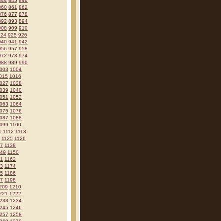
844
845
846
860
861
862
876
877
878
892
893
894
908
909
910
924
925
926
940
941
942
956
957
958
972
973
974
988
989
990
003
1004
015
1016
027
1028
039
1040
051
1052
063
1064
075
1076
087
1088
099
1100
1
1112
1113
1125
1126
37
1138
149
1150
61
1162
73
1174
85
1186
97
1198
209
1210
221
1222
233
1234
245
1246
257
1258