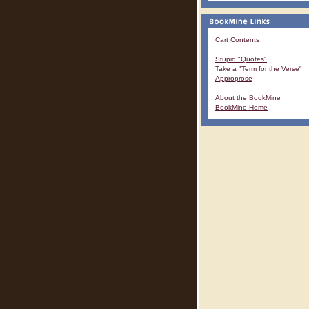
Cart Contents
Stupid "Quotes"
Take a "Term for the Verse"
Approprose
About the BookMine
BookMine Home