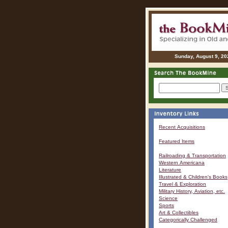
Sunday, August 9, 20
Recent Acquisitions
Featured Items
Railroading & Transportation
Western Americana
Literature
Illustrated & Children's Books
Travel & Exploration
Military History, Aviation, etc.
Science
Sports
Art & Collectibles
Categorically Challenged