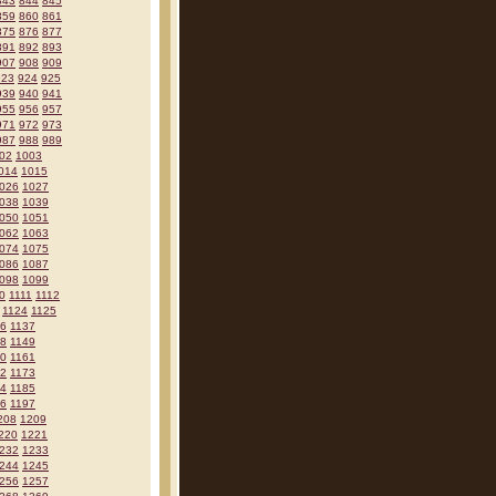
843
844
845
859
860
861
875
876
877
891
892
893
907
908
909
923
924
925
939
940
941
955
956
957
971
972
973
987
988
989
02
1003
014
1015
026
1027
038
1039
050
1051
062
1063
074
1075
086
1087
098
1099
0
1111
1112
1124
1125
36
1137
48
1149
60
1161
72
1173
84
1185
96
1197
208
1209
220
1221
232
1233
244
1245
256
1257