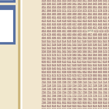
319
320
321
322
323
324
325
326
327
328
329
330
331
335
336
337
338
339
340
341
342
343
344
345
346
347
351
352
353
354
355
356
357
358
359
360
361
362
363
367
368
369
370
371
372
373
374
375
376
377
378
379
383
384
385
386
387
388
389
390
391
392
393
394
395
399
400
401
402
403
404
405
406
407
408
409
410
411
415
416
417
418
419
420
421
422
423
424
425
426
427
431
432
433
434
435
436
437
438
439
440
441
442
443
447
448
449
450
451
452
453
454
455
456
457
458
459
463
464
465
466
467
468
469
470
471
[472]
473
474
475
478
479
480
481
482
483
484
485
486
487
488
489
490
494
495
496
497
498
499
500
501
502
503
504
505
506
510
511
512
513
514
515
516
517
518
519
520
521
522
526
527
528
529
530
531
532
533
534
535
536
537
538
542
543
544
545
546
547
548
549
550
551
552
553
554
558
559
560
561
562
563
564
565
566
567
568
569
570
574
575
576
577
578
579
580
581
582
583
584
585
586
590
591
592
593
594
595
596
597
598
599
600
601
602
606
607
608
609
610
611
612
613
614
615
616
617
618
622
623
624
625
626
627
628
629
630
631
632
633
634
638
639
640
641
642
643
644
645
646
647
648
649
650
654
655
656
657
658
659
660
661
662
663
664
665
666
670
671
672
673
674
675
676
677
678
679
680
681
682
686
687
688
689
690
691
692
693
694
695
696
697
698
702
703
704
705
706
707
708
709
710
711
712
713
714
718
719
720
721
722
723
724
725
726
727
728
729
730
734
735
736
737
738
739
740
741
742
743
744
745
746
750
751
752
753
754
755
756
757
758
759
760
761
762
766
767
768
769
770
771
772
773
774
775
776
777
778
782
783
784
785
786
787
788
789
790
791
792
793
794
798
799
800
801
802
803
804
805
806
807
808
809
810
814
815
816
817
818
819
820
821
822
823
824
825
826