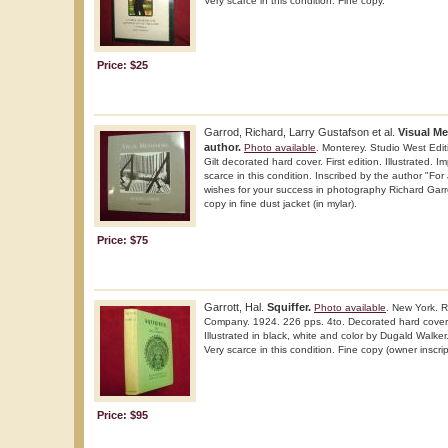
Very scarce in this condition. Fine copy.
Price: $25
Garrod, Richard, Larry Gustafson et al.
Visual Me
author.
Photo available
. Monterey. Studio West Edit
Gilt decorated hard cover. First edition. Illustrated. 
scarce in this condition. Inscribed by the author "Fo
wishes for your success in photography Richard Garr
copy in fine dust jacket (in mylar).
Price: $75
Garrott, Hal.
Squiffer.
Photo available
. New York. 
Company. 1924. 226 pps. 4to. Decorated hard cover. S
Illustrated in black, white and color by Dugald Walker
Very scarce in this condition. Fine copy (owner inscri
Price: $95