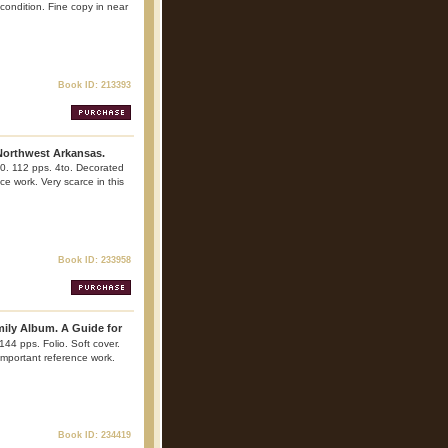
 condition. Fine copy in near
Book ID: 213393
 Northwest Arkansas.
0. 112 pps. 4to. Decorated
nce work. Very scarce in this
Book ID: 233958
ly Album. A Guide for
 144 pps. Folio. Soft cover.
 Important reference work.
Book ID: 234419