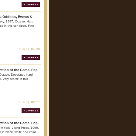
s, Oddities, Events &
ory. 1997. Octavo. Hard
ce in this condition. Fine
Book ID: 156740
ration of the Game. Pop-
 Octavo. Decorated hard
r. Very scarce in this
Book ID: 186701
ration of the Game. Pop-
 York. Viking Press. 1996.
d in black, white and color.