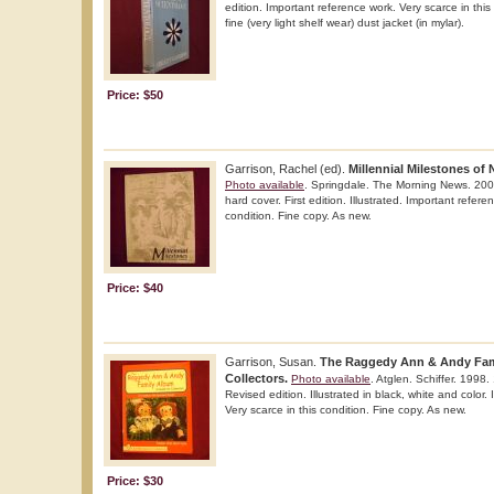
edition. Important reference work. Very scarce in this
fine (very light shelf wear) dust jacket (in mylar).
Price: $50
Garrison, Rachel (ed).
Millennial Milestones of
Photo available
. Springdale. The Morning News. 200
hard cover. First edition. Illustrated. Important refere
condition. Fine copy. As new.
Price: $40
Garrison, Susan.
The Raggedy Ann & Andy Fami
Collectors.
Photo available
. Atglen. Schiffer. 1998.
Revised edition. Illustrated in black, white and color.
Very scarce in this condition. Fine copy. As new.
Price: $30