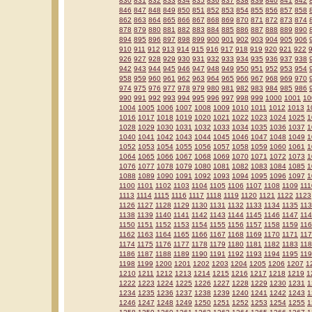
830
831
832
833
834
835
836
837
838
839
840
841
842
846
847
848
849
850
851
852
853
854
855
856
857
858
862
863
864
865
866
867
868
869
870
871
872
873
874
878
879
880
881
882
883
884
885
886
887
888
889
890
894
895
896
897
898
899
900
901
902
903
904
905
906
910
911
912
913
914
915
916
917
918
919
920
921
922
926
927
928
929
930
931
932
933
934
935
936
937
938
942
943
944
945
946
947
948
949
950
951
952
953
954
958
959
960
961
962
963
964
965
966
967
968
969
970
974
975
976
977
978
979
980
981
982
983
984
985
986
990
991
992
993
994
995
996
997
998
999
1000
1001
10
1004
1005
1006
1007
1008
1009
1010
1011
1012
1013
1
1016
1017
1018
1019
1020
1021
1022
1023
1024
1025
1
1028
1029
1030
1031
1032
1033
1034
1035
1036
1037
1
1040
1041
1042
1043
1044
1045
1046
1047
1048
1049
1
1052
1053
1054
1055
1056
1057
1058
1059
1060
1061
1
1064
1065
1066
1067
1068
1069
1070
1071
1072
1073
1
1076
1077
1078
1079
1080
1081
1082
1083
1084
1085
1
1088
1089
1090
1091
1092
1093
1094
1095
1096
1097
1
1100
1101
1102
1103
1104
1105
1106
1107
1108
1109
111
1113
1114
1115
1116
1117
1118
1119
1120
1121
1122
1123
1126
1127
1128
1129
1130
1131
1132
1133
1134
1135
11
1138
1139
1140
1141
1142
1143
1144
1145
1146
1147
11
1150
1151
1152
1153
1154
1155
1156
1157
1158
1159
11
1162
1163
1164
1165
1166
1167
1168
1169
1170
1171
11
1174
1175
1176
1177
1178
1179
1180
1181
1182
1183
11
1186
1187
1188
1189
1190
1191
1192
1193
1194
1195
11
1198
1199
1200
1201
1202
1203
1204
1205
1206
1207
1
1210
1211
1212
1213
1214
1215
1216
1217
1218
1219
1
1222
1223
1224
1225
1226
1227
1228
1229
1230
1231
1
1234
1235
1236
1237
1238
1239
1240
1241
1242
1243
1
1246
1247
1248
1249
1250
1251
1252
1253
1254
1255
1