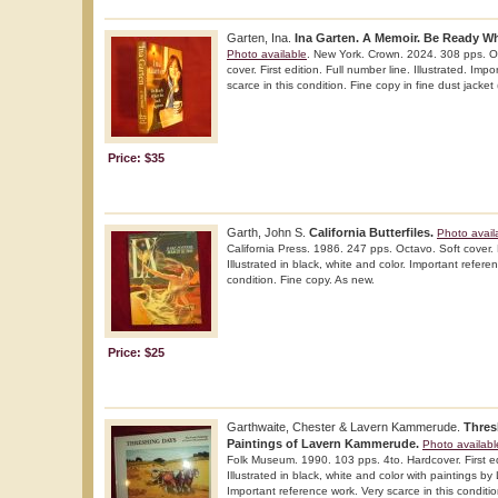
Garten, Ina.
Ina Garten. A Memoir. Be Ready 
Photo available
. New York. Crown. 2024. 308 pps. O
cover. First edition. Full number line. Illustrated. Imp
scarce in this condition. Fine copy in fine dust jacket 
Price: $35
Garth, John S.
California Butterfiles.
Photo avail
California Press. 1986. 247 pps. Octavo. Soft cover. F
Illustrated in black, white and color. Important refere
condition. Fine copy. As new.
Price: $25
Garthwaite, Chester & Lavern Kammerude.
Thres
Paintings of Lavern Kammerude.
Photo availabl
Folk Museum. 1990. 103 pps. 4to. Hardcover. First edit
Illustrated in black, white and color with paintings 
Important reference work. Very scarce in this conditio