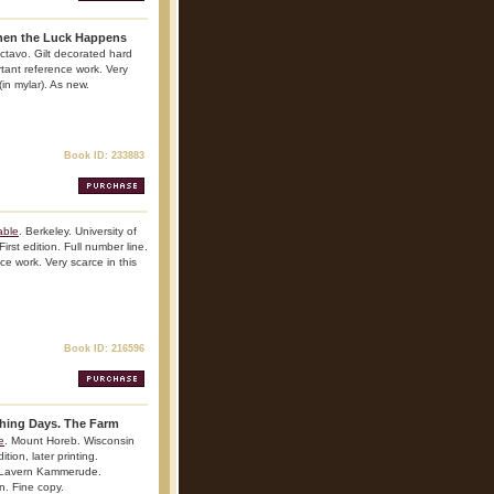
When the Luck Happens
ctavo. Gilt decorated hard
ortant reference work. Very
(in mylar). As new.
Book ID: 233883
able
. Berkeley. University of
irst edition. Full number line.
nce work. Very scarce in this
Book ID: 216596
hing Days. The Farm
e
. Mount Horeb. Wisconsin
ion, later printing.
by Lavern Kammerude.
n. Fine copy.