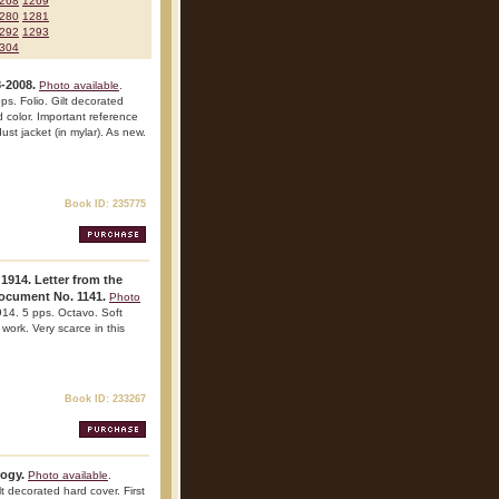
268
1269
280
1281
292
1293
304
-2008.
Photo available
.
ps. Folio. Gilt decorated
nd color. Important reference
dust jacket (in mylar). As new.
Book ID: 235775
 1914. Letter from the
Document No. 1141.
Photo
14. 5 pps. Octavo. Soft
 work. Very scarce in this
Book ID: 233267
logy.
Photo available
.
 decorated hard cover. First