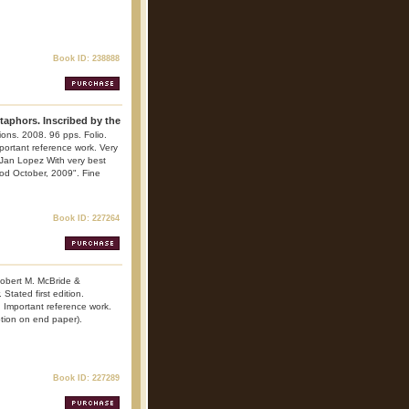
Book ID: 238888
taphors. Inscribed by the
ions. 2008. 96 pps. Folio.
Important reference work. Very
r Jan Lopez With very best
od October, 2009". Fine
Book ID: 227264
Robert M. McBride &
tated first edition.
. Important reference work.
ption on end paper).
Book ID: 227289