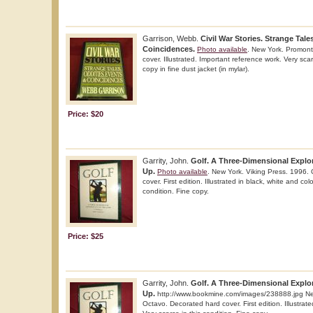
Garrison, Webb.
Civil War Stories. Strange Tale
Coincidences.
Photo available
. New York. Promont
cover. Illustrated. Important reference work. Very scar
copy in fine dust jacket (in mylar).
Price: $20
Garrity, John.
Golf. A Three-Dimensional Explo
Up.
Photo available
. New York. Viking Press. 1996.
cover. First edition. Illustrated in black, white and colo
condition. Fine copy.
Price: $25
Garrity, John.
Golf. A Three-Dimensional Explo
Up.
http://www.bookmine.com/images/238888.jpg New
Octavo. Decorated hard cover. First edition. Illustrate