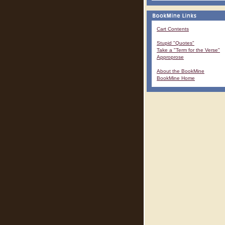
Cart Contents
Stupid "Quotes"
Take a "Term for the Verse"
Approprose
About the BookMine
BookMine Home