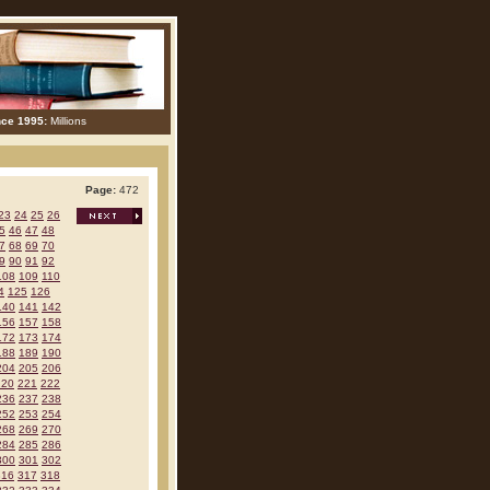
nce 1995:
Millions
Page:
472
23
24
25
26
5
46
47
48
7
68
69
70
9
90
91
92
108
109
110
4
125
126
140
141
142
156
157
158
172
173
174
188
189
190
204
205
206
220
221
222
236
237
238
252
253
254
268
269
270
284
285
286
300
301
302
316
317
318