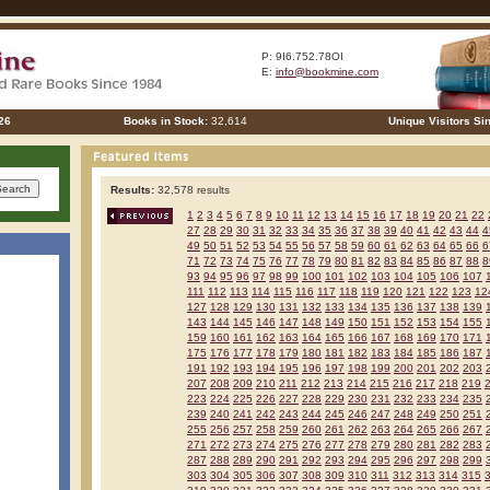
P: 9I6.752.78OI
E:
info@bookmine.com
26
Books in Stock:
32,614
Unique Visitors Si
Results:
32,578 results
1
2
3
4
5
6
7
8
9
10
11
12
13
14
15
16
17
18
19
20
21
22
27
28
29
30
31
32
33
34
35
36
37
38
39
40
41
42
43
44
4
49
50
51
52
53
54
55
56
57
58
59
60
61
62
63
64
65
66
6
71
72
73
74
75
76
77
78
79
80
81
82
83
84
85
86
87
88
8
93
94
95
96
97
98
99
100
101
102
103
104
105
106
107
111
112
113
114
115
116
117
118
119
120
121
122
123
12
127
128
129
130
131
132
133
134
135
136
137
138
139
143
144
145
146
147
148
149
150
151
152
153
154
155
159
160
161
162
163
164
165
166
167
168
169
170
171
175
176
177
178
179
180
181
182
183
184
185
186
187
191
192
193
194
195
196
197
198
199
200
201
202
203
207
208
209
210
211
212
213
214
215
216
217
218
219
223
224
225
226
227
228
229
230
231
232
233
234
235
239
240
241
242
243
244
245
246
247
248
249
250
251
255
256
257
258
259
260
261
262
263
264
265
266
267
271
272
273
274
275
276
277
278
279
280
281
282
283
287
288
289
290
291
292
293
294
295
296
297
298
299
303
304
305
306
307
308
309
310
311
312
313
314
315