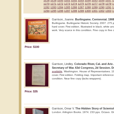
1258
1259
1260
1261
1262
1263
1264
1265
1266
1267
1
1270
1271
1272
1273
1274
1275
1276
1277
1278
1279
1
1282
1283
1284
1285
1286
1287
1288
1289
1290
1291
1
1294
1295
1296
1297
1298
1299
1300
1301
1302
1303
1
Garrison, Joanne.
Burlingame. Centennial. 1908
Burlingame. Burlingame Historic Society. 2007. 275 p
hard cover. First edition. Illustrated in black, white a
work. Very scarce in this condition. Fine copy in fine 
Price: $100
Garrison, Lindley.
Colorado River, Cal. and Ariz.
Secretary of War. 63d Congress, 2d Session. 
available
. Washington. House of Representatives. 19
cover. First edition. Folding map. Important reference
condition. Near fine copy (lacks wrappers).
Price: $35
Garrison, Omar V.
The Hidden Story of Sciento
London. Arlington Books. 1974. 233 pps. Octavo. Gilt