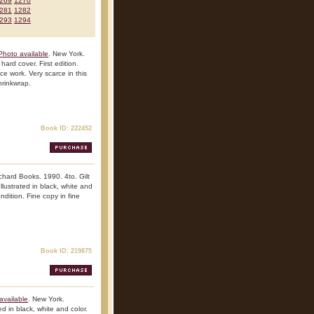
269
1270
281
1282
293
1294
Photo available
. New York.
ard cover. First edition.
nce work. Very scarce in this
hrinkwrap.
Book ID: 222452
chard Books. 1990. 4to. Gilt
Illustrated in black, white and
ndition. Fine copy in fine
Book ID: 219875
available
. New York.
ed in black, white and color.