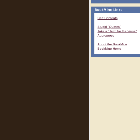
Cart Contents
Stupid "Quotes"
Take a "Term for the Verse"
Approprose
About the BookMine
BookMine Home