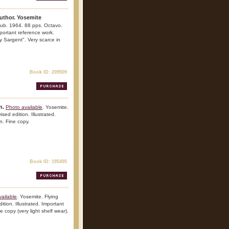
author. Yosemite
Club. 1964. 88 pps. Octavo.
Important reference work.
y Sargent". Very scarce in
Book ID: 209509
n.
Photo available
. Yosemite.
sed edition. Illustrated.
n. Fine copy.
Book ID: 195495
ailable
. Yosemite. Flying
tion. Illustrated. Important
e copy (very light shelf wear).