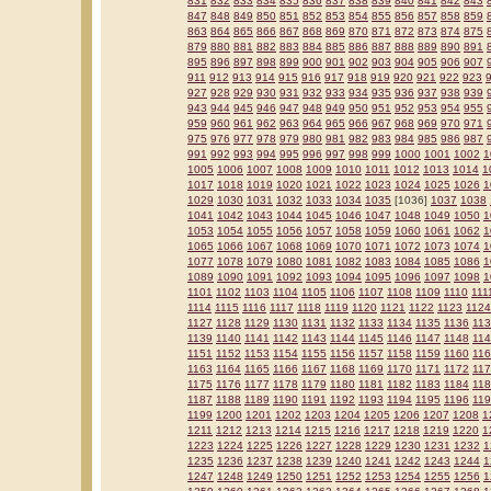
831
832
833
834
835
836
837
838
839
840
841
842
843
847
848
849
850
851
852
853
854
855
856
857
858
859
863
864
865
866
867
868
869
870
871
872
873
874
875
879
880
881
882
883
884
885
886
887
888
889
890
891
895
896
897
898
899
900
901
902
903
904
905
906
907
911
912
913
914
915
916
917
918
919
920
921
922
923
927
928
929
930
931
932
933
934
935
936
937
938
939
943
944
945
946
947
948
949
950
951
952
953
954
955
959
960
961
962
963
964
965
966
967
968
969
970
971
975
976
977
978
979
980
981
982
983
984
985
986
987
991
992
993
994
995
996
997
998
999
1000
1001
1002
1
1005
1006
1007
1008
1009
1010
1011
1012
1013
1014
1
1017
1018
1019
1020
1021
1022
1023
1024
1025
1026
1
1029
1030
1031
1032
1033
1034
1035
[1036]
1037
1038
1041
1042
1043
1044
1045
1046
1047
1048
1049
1050
1
1053
1054
1055
1056
1057
1058
1059
1060
1061
1062
1
1065
1066
1067
1068
1069
1070
1071
1072
1073
1074
1
1077
1078
1079
1080
1081
1082
1083
1084
1085
1086
1
1089
1090
1091
1092
1093
1094
1095
1096
1097
1098
1
1101
1102
1103
1104
1105
1106
1107
1108
1109
1110
111
1114
1115
1116
1117
1118
1119
1120
1121
1122
1123
1124
1127
1128
1129
1130
1131
1132
1133
1134
1135
1136
11
1139
1140
1141
1142
1143
1144
1145
1146
1147
1148
11
1151
1152
1153
1154
1155
1156
1157
1158
1159
1160
11
1163
1164
1165
1166
1167
1168
1169
1170
1171
1172
11
1175
1176
1177
1178
1179
1180
1181
1182
1183
1184
11
1187
1188
1189
1190
1191
1192
1193
1194
1195
1196
11
1199
1200
1201
1202
1203
1204
1205
1206
1207
1208
1
1211
1212
1213
1214
1215
1216
1217
1218
1219
1220
1
1223
1224
1225
1226
1227
1228
1229
1230
1231
1232
1
1235
1236
1237
1238
1239
1240
1241
1242
1243
1244
1
1247
1248
1249
1250
1251
1252
1253
1254
1255
1256
1