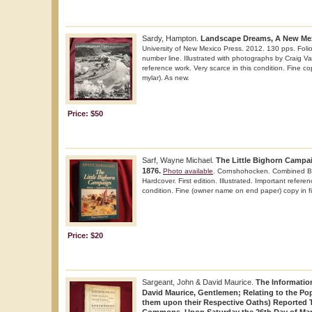
Sardy, Hampton.
Landscape Dreams, A New Mexi
University of New Mexico Press. 2012. 130 pps. Folio. 
number line. Illustrated with photographs by Craig V
reference work. Very scarce in this condition. Fine cop
mylar). As new.
Price: $50
Sarf, Wayne Michael.
The Little Bighorn Campa
1876.
Photo available
. Cornshohocken. Combined B
Hardcover. First edition. Illustrated. Important referen
condition. Fine (owner name on end paper) copy in fin
Price: $20
Sargeant, John & David Maurice.
The Informatio
David Maurice, Gentlemen; Relating to the Pop
them upon their Respective Oaths) Reported 