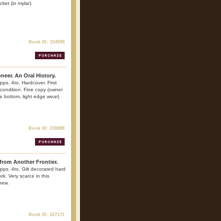
cket (in mylar).
Book ID: 154599
oneer. An Oral History.
pps. 4to. Hardcover. First
s condition. Fine copy (owner
e bottom, light edge wear)
Book ID: 230889
from Another Frontier.
 pps. 4to. Gilt decorated hard
ork. Very scarce in this
 new.
Book ID: 227171