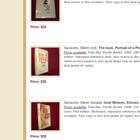
Very scarce in this condition. Fine copy in fine dust ja
Price: $20
Sarasohn, Eileen (ed).
The Issei. Portrait of a Pi
Photo available
. Palo Alto. Pacific Books. 1983. 296 
edition. Important reference work. Very scarce in thi
name on end paper) in very good (large chip on spin
dust jacket (in mylar).
Price: $35
Sarasohn, Eileen Sunada.
Issei Women. Echoes 
Photo available
. Palo Alto. Pacific Books. 1998. 237
cover. First edition. Illustrated. Important reference w
condition. Fine copy in fine dust jacket (in mylar). As
Price: $35