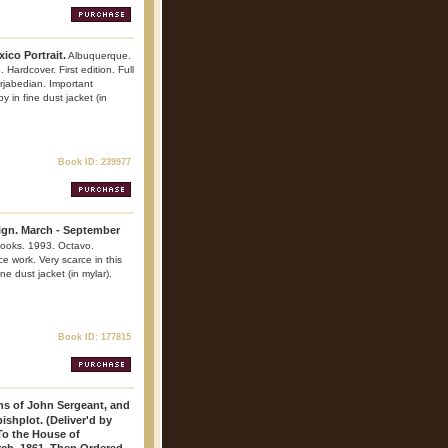
co Portrait.
Albuquerque.
Hardcover. First edition. Full
arjabedian. Important
y in fine dust jacket (in
Book ID: 239977
ign. March - September
ooks. 1993. Octavo.
ce work. Very scarce in this
e dust jacket (in mylar).
Book ID: 177815
ns of John Sergeant, and
ishplot. (Deliver'd by
To the House of