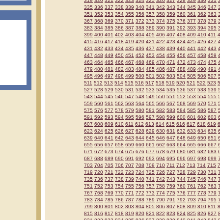
319
320
321
322
323
324
325
326
327
328
329
330
331
335
336
337
338
339
340
341
342
343
344
345
346
347
351
352
353
354
355
356
357
358
359
360
361
362
363
367
368
369
370
371
372
373
374
375
376
377
378
379
383
384
385
386
387
388
389
390
391
392
393
394
395
399
400
401
402
403
404
405
406
407
408
409
410
411
415
416
417
418
419
420
421
422
423
424
425
426
427
431
432
433
434
435
436
437
438
439
440
441
442
443
447
448
449
450
451
452
453
454
455
456
457
458
459
463
464
465
466
467
468
469
470
471
472
473
474
475
479
480
481
482
483
484
485
486
487
488
489
490
491
495
496
497
498
499
500
501
502
503
504
505
506
507
511
512
513
514
515
516
517
518
519
520
521
522
523
527
528
529
530
531
532
533
534
535
536
537
538
539
543
544
545
546
547
548
549
550
551
552
553
554
555
559
560
561
562
563
564
565
566
567
568
569
570
571
575
576
577
578
579
580
581
582
583
584
585
586
587
591
592
593
594
595
596
597
598
599
600
601
602
603
607
608
609
610
611
612
613
614
615
616
617
618
619
623
624
625
626
627
628
629
630
631
632
633
634
635
639
640
641
642
643
644
645
646
647
648
649
650
651
655
656
657
658
659
660
661
662
663
664
665
666
667
671
672
673
674
675
676
677
678
679
680
681
682
683
687
688
689
690
691
692
693
694
695
696
697
698
699
703
704
705
706
707
708
709
710
711
712
713
714
715
719
720
721
722
723
724
725
726
727
728
729
730
731
735
736
737
738
739
740
741
742
743
744
745
746
747
751
752
753
754
755
756
757
758
759
760
761
762
763
767
768
769
770
771
772
773
774
775
776
777
778
779
783
784
785
786
787
788
789
790
791
792
793
794
795
799
800
801
802
803
804
805
806
807
808
809
810
811
815
816
817
818
819
820
821
822
823
824
825
826
827