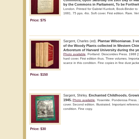
Commons, Upon Saturday the 26th Day of Mar
by the Commons in Parliament, To be Forthwit
London. Printed for Gabriel Kunbolt, Book-Binder to 
1681. 75 pps. 4to. Soft cover. First edition. Rare. Ve
Price: $75
Sargent, Charles (ed).
Plantae Wilsonianae. 3 
of the Woody Plants collected in Western Chin
Arboretum of Harvard University during the ye
Photo available
. Portland. Dioscorides Press. 1988 [
hard cover. First edition thus. Three volumes. Import
scarce in this condition. Fine copies in fine dust jacke
Price: $150
Sargent, Shirley.
Enchanted Childhoods. Growin
1945.
Photo available
. Yosemite. Ponderosa Press. 
cover. Second edition. Illustrated. Important referenc
condition. Fine copy.
Price: $30