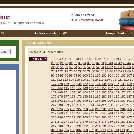
P: 9I6.752.78OI
E:
info@bookmine.com
026
Books in Stock:
32,621
Unique Visitors Si
Results:
32,585 results
1
2
3
4
5
6
7
8
9
10
11
12
13
14
15
16
17
18
19
20
21
22
27
28
29
30
31
32
33
34
35
36
37
38
39
40
41
42
43
44
4
49
50
51
52
53
54
55
56
57
58
59
60
61
62
63
64
65
66
6
71
72
73
74
75
76
77
78
79
80
81
82
83
84
85
86
87
88
8
93
94
95
96
97
98
99
100
101
102
103
104
105
106
107
111
112
113
114
115
116
117
118
119
120
121
122
123
12
127
128
129
130
131
132
133
134
135
136
137
138
139
143
144
145
146
147
148
149
150
151
152
153
154
155
159
160
161
162
163
164
165
166
167
168
169
170
171
175
176
177
178
179
180
181
182
183
184
185
186
187
191
192
193
194
195
196
197
198
199
200
201
202
203
207
208
209
210
211
212
213
214
215
216
217
218
219
223
224
225
226
227
228
229
230
231
232
233
234
235
239
240
241
242
243
244
245
246
247
248
249
250
251
255
256
257
258
259
260
261
262
263
264
265
266
267
271
272
273
274
275
276
277
278
279
280
281
282
283
287
288
289
290
291
292
293
294
295
296
297
298
299
303
304
305
306
307
308
309
310
311
312
313
314
315