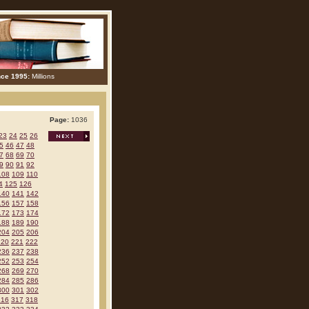
nce 1995:
Millions
Page:
1036
23
24
25
26
5
46
47
48
7
68
69
70
9
90
91
92
108
109
110
4
125
126
140
141
142
156
157
158
172
173
174
188
189
190
204
205
206
220
221
222
236
237
238
252
253
254
268
269
270
284
285
286
300
301
302
316
317
318