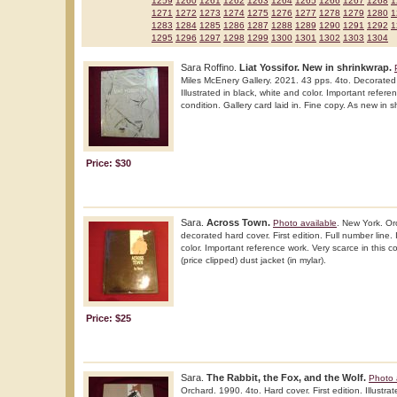
1259
1260
1261
1262
1263
1264
1265
1266
1267
1268
1
1271
1272
1273
1274
1275
1276
1277
1278
1279
1280
1
1283
1284
1285
1286
1287
1288
1289
1290
1291
1292
1
1295
1296
1297
1298
1299
1300
1301
1302
1303
1304
Sara Roffino.
Liat Yossifor. New in shrinkwrap.
Miles McEnery Gallery. 2021. 43 pps. 4to. Decorated h
Illustrated in black, white and color. Important refere
condition. Gallery card laid in. Fine copy. As new in s
Price: $30
Sara.
Across Town.
Photo available
. New York. Or
decorated hard cover. First edition. Full number line. 
color. Important reference work. Very scarce in this co
(price clipped) dust jacket (in mylar).
Price: $25
Sara.
The Rabbit, the Fox, and the Wolf.
Photo 
Orchard. 1990. 4to. Hard cover. First edition. Illustrat