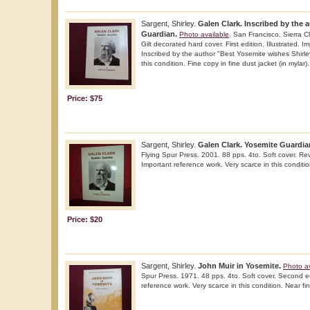
Sargent, Shirley.
Galen Clark. Inscribed by the 
Guardian.
Photo available
. San Francisco. Sierra 
Gilt decorated hard cover. First edition. Illustrated. 
Inscribed by the author "Best Yosemite wishes Shirle
this condition. Fine copy in fine dust jacket (in mylar).
Price: $75
Sargent, Shirley.
Galen Clark. Yosemite Guardia
Flying Spur Press. 2001. 88 pps. 4to. Soft cover. Revi
Important reference work. Very scarce in this conditio
Price: $20
Sargent, Shirley.
John Muir in Yosemite.
Photo av
Spur Press. 1971. 48 pps. 4to. Soft cover. Second edi
reference work. Very scarce in this condition. Near fin