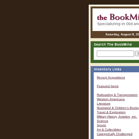
Saturday, August 8, 2
Recent Acquisitions
Featured Items
Railroading & Transportation
Western Americana
Literature
Illustrated & Children's Books
Travel & Exploration
Military History, Aviation, etc.
Science
Sports
Art & Collectibles
Categorically Challenged