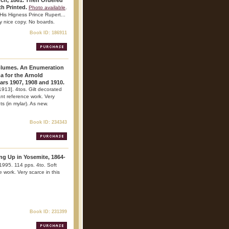
ch, 1861. Then Ordered
h Printed.
Photo available
.
His Higness Prince Rupert...
ry nice copy. No boards.
Book ID: 186911
volumes. An Enumeration
a for the Arnold
ars 1907, 1908 and 1910.
1913]. 4tos. Gilt decorated
ant reference work. Very
ts (in mylar). As new.
Book ID: 234343
g Up in Yosemite, 1864-
1995. 114 pps. 4to. Soft
e work. Very scarce in this
Book ID: 231399