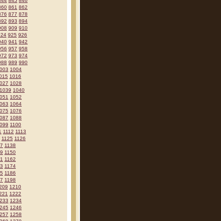
844
845
846
860
861
862
876
877
878
892
893
894
908
909
910
924
925
926
940
941
942
956
957
958
972
973
974
988
989
990
003
1004
015
1016
027
1028
1039
1040
051
1052
063
1064
075
1076
087
1088
099
1100
1
1112
1113
1125
1126
37
1138
49
1150
61
1162
73
1174
85
1186
97
1198
209
1210
221
1222
233
1234
245
1246
257
1258