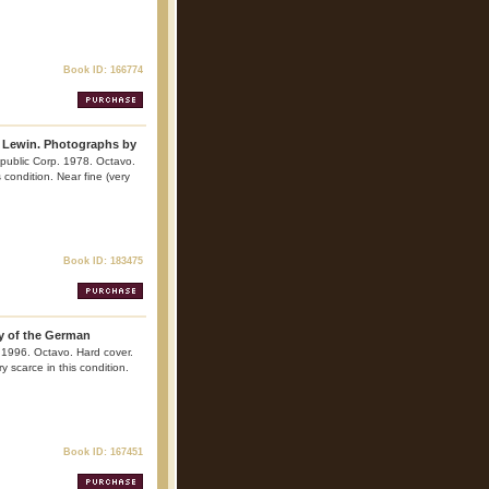
Book ID: 166774
e Lewin. Photographs by
public Corp. 1978. Octavo.
is condition. Near fine (very
Book ID: 183475
ry of the German
 1996. Octavo. Hard cover.
ry scarce in this condition.
Book ID: 167451