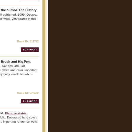
the author. The History
elf published. 1999. Octavo.
nce work. Very scarce in this
Book ID: 211732
 Brush and His Pen.
 142 pps. 4to. Gilt
ck, white and color. Important
opy (very small blemish on
Book ID: 223452
ed.
Photo available
.
olio. Decorated hard cover.
lor. Important reference work.