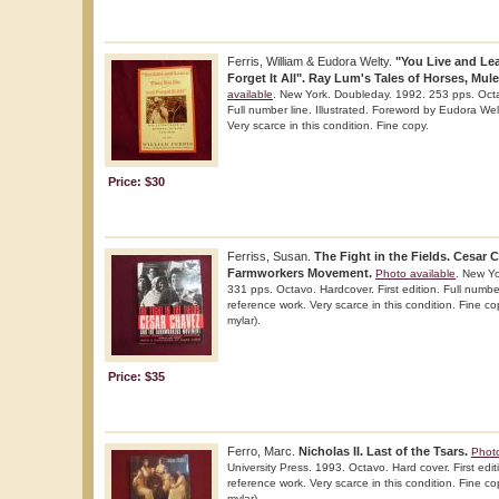
Ferris, William & Eudora Welty.
"You Live and Le
Forget It All". Ray Lum's Tales of Horses, Mul
available
. New York. Doubleday. 1992. 253 pps. Octavo
Full number line. Illustrated. Foreword by Eudora Wel
Very scarce in this condition. Fine copy.
Price: $30
Ferriss, Susan.
The Fight in the Fields. Cesar 
Farmworkers Movement.
Photo available
. New Yo
331 pps. Octavo. Hardcover. First edition. Full number 
reference work. Very scarce in this condition. Fine cop
mylar).
Price: $35
Ferro, Marc.
Nicholas II. Last of the Tsars.
Photo
University Press. 1993. Octavo. Hard cover. First editi
reference work. Very scarce in this condition. Fine cop
mylar).