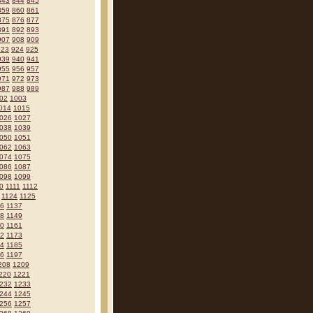
843
844
845
859
860
861
875
876
877
891
892
893
907
908
909
923
924
925
939
940
941
955
956
957
971
972
973
987
988
989
02
1003
014
1015
026
1027
038
1039
050
1051
062
1063
074
1075
086
1087
098
1099
0
1111
1112
1124
1125
36
1137
48
1149
60
1161
72
1173
84
1185
96
1197
208
1209
220
1221
232
1233
244
1245
256
1257