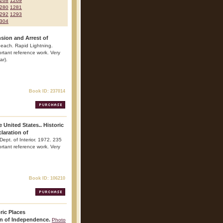
268
1269
280
1281
292
1293
304
sion and Arrest of
Beach. Rapid Lightning.
ortant reference work. Very
ar).
Book ID: 237014
 United States.. Historic
laration of
Dept. of Interior. 1972. 235
portant reference work. Very
Book ID: 106210
ric Places
n of Independence.
Photo