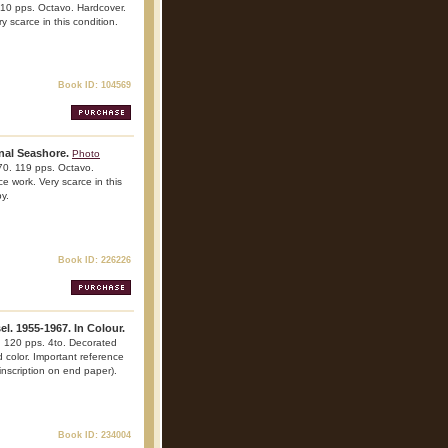
 310 pps. Octavo. Hardcover.
ry scarce in this condition.
Book ID: 104569
nal Seashore.
Photo
970. 119 pps. Octavo.
ce work. Very scarce in this
y.
Book ID: 226226
el. 1955-1967. In Colour.
2. 120 pps. 4to. Decorated
nd color. Important reference
inscription on end paper).
Book ID: 234004