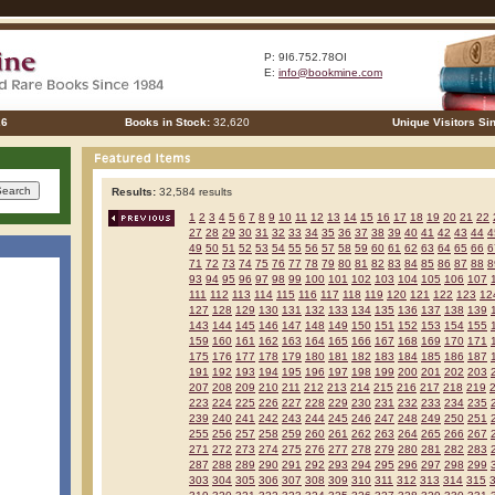
P: 9I6.752.78OI
E:
info@bookmine.com
26
Books in Stock:
32,620
Unique Visitors Si
Results:
32,584 results
1
2
3
4
5
6
7
8
9
10
11
12
13
14
15
16
17
18
19
20
21
22
27
28
29
30
31
32
33
34
35
36
37
38
39
40
41
42
43
44
4
49
50
51
52
53
54
55
56
57
58
59
60
61
62
63
64
65
66
6
71
72
73
74
75
76
77
78
79
80
81
82
83
84
85
86
87
88
8
93
94
95
96
97
98
99
100
101
102
103
104
105
106
107
111
112
113
114
115
116
117
118
119
120
121
122
123
12
127
128
129
130
131
132
133
134
135
136
137
138
139
143
144
145
146
147
148
149
150
151
152
153
154
155
159
160
161
162
163
164
165
166
167
168
169
170
171
175
176
177
178
179
180
181
182
183
184
185
186
187
191
192
193
194
195
196
197
198
199
200
201
202
203
207
208
209
210
211
212
213
214
215
216
217
218
219
223
224
225
226
227
228
229
230
231
232
233
234
235
239
240
241
242
243
244
245
246
247
248
249
250
251
255
256
257
258
259
260
261
262
263
264
265
266
267
271
272
273
274
275
276
277
278
279
280
281
282
283
287
288
289
290
291
292
293
294
295
296
297
298
299
303
304
305
306
307
308
309
310
311
312
313
314
315