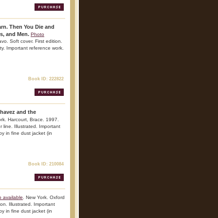
arn. Then You Die and
es, and Men.
Photo
. Soft cover. First edition.
ty. Important reference work.
Book ID: 222822
Chavez and the
rk. Harcourt, Brace. 1997.
line. Illustrated. Important
y in fine dust jacket (in
Book ID: 210084
 available
. New York. Oxford
on. Illustrated. Important
y in fine dust jacket (in