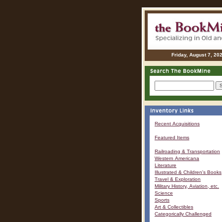
Friday, August 7, 20
Recent Acquisitions
Featured Items
Railroading & Transportation
Western Americana
Literature
Illustrated & Children's Books
Travel & Exploration
Military History, Aviation, etc.
Science
Sports
Art & Collectibles
Categorically Challenged