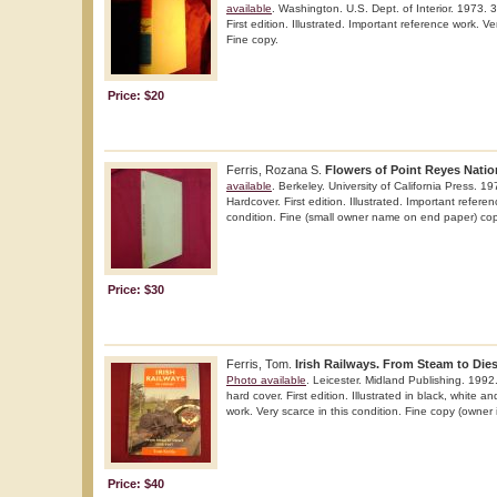
available
. Washington. U.S. Dept. of Interior. 1973.
First edition. Illustrated. Important reference work. Ve
Fine copy.
Price: $20
Ferris, Rozana S.
Flowers of Point Reyes Natio
available
. Berkeley. University of California Press. 1
Hardcover. First edition. Illustrated. Important referen
condition. Fine (small owner name on end paper) cop
Price: $30
Ferris, Tom.
Irish Railways. From Steam to Dies
Photo available
. Leicester. Midland Publishing. 199
hard cover. First edition. Illustrated in black, white a
work. Very scarce in this condition. Fine copy (owner 
Price: $40