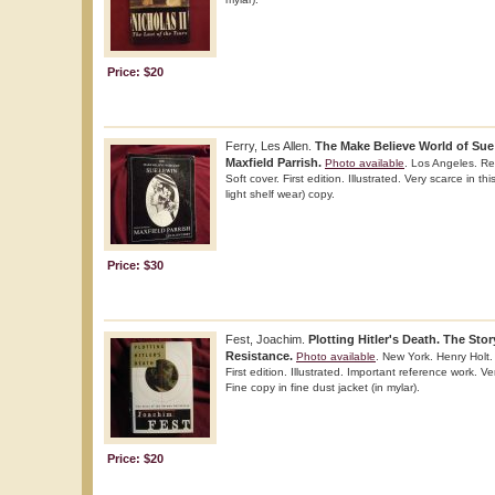
Price: $20
Ferry, Les Allen.
The Make Believe World of Su
Maxfield Parrish.
Photo available
. Los Angeles. Re
Soft cover. First edition. Illustrated. Very scarce in th
light shelf wear) copy.
Price: $30
Fest, Joachim.
Plotting Hitler's Death. The Sto
Resistance.
Photo available
. New York. Henry Holt.
First edition. Illustrated. Important reference work. Ve
Fine copy in fine dust jacket (in mylar).
Price: $20