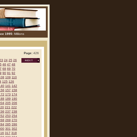
nce 1995:
Millions
Page:
426
23
24
25
26
5
46
47
48
7
68
69
70
9
90
91
92
108
109
110
4
125
126
140
141
142
156
157
158
172
173
174
188
189
190
204
205
206
220
221
222
236
237
238
252
253
254
268
269
270
284
285
286
300
301
302
316
317
318