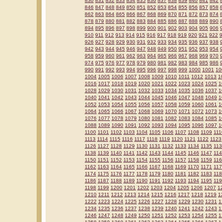
830
831
832
833
834
835
836
837
838
839
840
841
842
846
847
848
849
850
851
852
853
854
855
856
857
858
862
863
864
865
866
867
868
869
870
871
872
873
874
878
879
880
881
882
883
884
885
886
887
888
889
890
894
895
896
897
898
899
900
901
902
903
904
905
906
910
911
912
913
914
915
916
917
918
919
920
921
922
926
927
928
929
930
931
932
933
934
935
936
937
938
942
943
944
945
946
947
948
949
950
951
952
953
954
958
959
960
961
962
963
964
965
966
967
968
969
970
974
975
976
977
978
979
980
981
982
983
984
985
986
990
991
992
993
994
995
996
997
998
999
1000
1001
10
1004
1005
1006
1007
1008
1009
1010
1011
1012
1013
1
1016
1017
1018
1019
1020
1021
1022
1023
1024
1025
1
1028
1029
1030
1031
1032
1033
1034
1035
1036
1037
1
1040
1041
1042
1043
1044
1045
1046
1047
1048
1049
1
1052
1053
1054
1055
1056
1057
1058
1059
1060
1061
1
1064
1065
1066
1067
1068
1069
1070
1071
1072
1073
1
1076
1077
1078
1079
1080
1081
1082
1083
1084
1085
1
1088
1089
1090
1091
1092
1093
1094
1095
1096
1097
1
1100
1101
1102
1103
1104
1105
1106
1107
1108
1109
111
1113
1114
1115
1116
1117
1118
1119
1120
1121
1122
1123
1126
1127
1128
1129
1130
1131
1132
1133
1134
1135
11
1138
1139
1140
1141
1142
1143
1144
1145
1146
1147
11
1150
1151
1152
1153
1154
1155
1156
1157
1158
1159
11
1162
1163
1164
1165
1166
1167
1168
1169
1170
1171
11
1174
1175
1176
1177
1178
1179
1180
1181
1182
1183
11
1186
1187
1188
1189
1190
1191
1192
1193
1194
1195
11
1198
1199
1200
1201
1202
1203
1204
1205
1206
1207
1
1210
1211
1212
1213
1214
1215
1216
1217
1218
1219
1
1222
1223
1224
1225
1226
1227
1228
1229
1230
1231
1
1234
1235
1236
1237
1238
1239
1240
1241
1242
1243
1
1246
1247
1248
1249
1250
1251
1252
1253
1254
1255
1