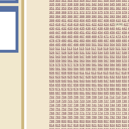
319
320
321
322
323
324
325
326
327
328
329
330
331
335
336
337
338
339
340
341
342
343
344
345
346
347
351
352
353
354
355
356
357
358
359
360
361
362
363
367
368
369
370
371
372
373
374
375
376
377
378
379
383
384
385
386
387
388
389
390
391
392
393
394
395
399
400
401
402
403
404
405
406
407
408
409
410
411
415
416
417
418
419
420
421
422
423
424
425
[426]
427
430
431
432
433
434
435
436
437
438
439
440
441
442
446
447
448
449
450
451
452
453
454
455
456
457
458
462
463
464
465
466
467
468
469
470
471
472
473
474
478
479
480
481
482
483
484
485
486
487
488
489
490
494
495
496
497
498
499
500
501
502
503
504
505
506
510
511
512
513
514
515
516
517
518
519
520
521
522
526
527
528
529
530
531
532
533
534
535
536
537
538
542
543
544
545
546
547
548
549
550
551
552
553
554
558
559
560
561
562
563
564
565
566
567
568
569
570
574
575
576
577
578
579
580
581
582
583
584
585
586
590
591
592
593
594
595
596
597
598
599
600
601
602
606
607
608
609
610
611
612
613
614
615
616
617
618
622
623
624
625
626
627
628
629
630
631
632
633
634
638
639
640
641
642
643
644
645
646
647
648
649
650
654
655
656
657
658
659
660
661
662
663
664
665
666
670
671
672
673
674
675
676
677
678
679
680
681
682
686
687
688
689
690
691
692
693
694
695
696
697
698
702
703
704
705
706
707
708
709
710
711
712
713
714
718
719
720
721
722
723
724
725
726
727
728
729
730
734
735
736
737
738
739
740
741
742
743
744
745
746
750
751
752
753
754
755
756
757
758
759
760
761
762
766
767
768
769
770
771
772
773
774
775
776
777
778
782
783
784
785
786
787
788
789
790
791
792
793
794
798
799
800
801
802
803
804
805
806
807
808
809
810
814
815
816
817
818
819
820
821
822
823
824
825
826