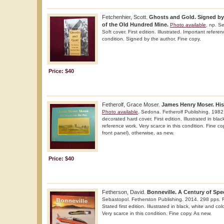
Fetchenhier, Scott.
Ghosts and Gold. Signed by 
of the Old Hundred Mine.
Photo available
. np. S
Soft cover. First edition. Illustrated. Important refere
condition. Signed by the author. Fine copy.
Price: $40
Fetherolf, Grace Moser.
James Henry Moser. His
Photo available
. Sedona. Fetherolf Publishing. 1982.
decorated hard cover. First edition. Illustrated in bla
reference work. Very scarce in this condition. Fine c
front panel), otherwise, as new.
Price: $40
Fetherson, David.
Bonneville. A Century of Spe
Sebastopol. Fetherston Publishing. 2014. 298 pps. F
Stated first edition. Illustrated in black, white and co
Very scarce in this condition. Fine copy. As new.