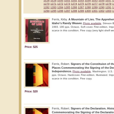
1258
1259
1260
1261
1262
1263
1264
1265
1266
1267
1
1270
1271
1272
1273
1274
1275
1276
1277
1278
1279
1
1282
1283
1284
1285
1286
1287
1288
1289
1290
1291
1
1294
1295
1296
1297
1298
1299
1300
1301
1302
1303
1
Ferris, Kirby.
A Mountain of Lies. The Apprehen
Idaho's Randy Weaver.
Photo available
. Stinson 
1993. 190 pps. Octavo. Soft cover. First edition. Imp
scarce in this condition. Fine copy (very light shelf we
Price: $25
Ferris, Robert.
Signers of the Constituion of the
Places Commemorating the Signing of the Dec
Independence.
Photo available
. Washington. U.S. 
pps. Octavo. Hardcover. First edition. Illustrated. Im
scarce in this condition. Fine copy.
Price: $20
Ferris, Robert.
Signers of the Declaration. Histo
Commemorating the Signing of the Declaratio