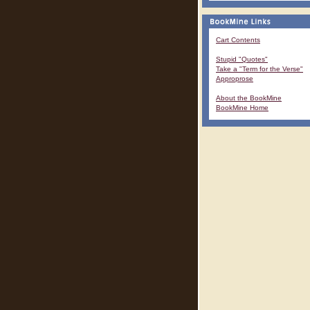
Cart Contents
Stupid "Quotes"
Take a "Term for the Verse"
Approprose
About the BookMine
BookMine Home