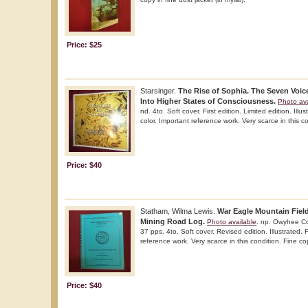
Price: $25
Starsinger.
The Rise of Sophia. The Seven Voic
Into Higher States of Consciousness.
Photo ava
nd. 4to. Soft cover. First edition. Limited edition. Illu
color. Important reference work. Very scarce in this c
Price: $40
Statham, Wilma Lewis.
War Eagle Mountain Field 
Mining Road Log.
Photo available
. np. Owyhee Co
37 pps. 4to. Soft cover. Revised edition. Illustrated.
reference work. Very scarce in this condition. Fine co
Price: $40