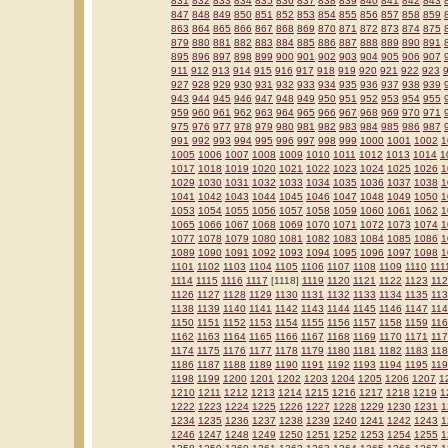
831
832
833
834
835
836
837
838
839
840
841
842
843
847
848
849
850
851
852
853
854
855
856
857
858
859
863
864
865
866
867
868
869
870
871
872
873
874
875
879
880
881
882
883
884
885
886
887
888
889
890
891
895
896
897
898
899
900
901
902
903
904
905
906
907
911
912
913
914
915
916
917
918
919
920
921
922
923
927
928
929
930
931
932
933
934
935
936
937
938
939
943
944
945
946
947
948
949
950
951
952
953
954
955
959
960
961
962
963
964
965
966
967
968
969
970
971
975
976
977
978
979
980
981
982
983
984
985
986
987
991
992
993
994
995
996
997
998
999
1000
1001
1002
1
1005
1006
1007
1008
1009
1010
1011
1012
1013
1014
1
1017
1018
1019
1020
1021
1022
1023
1024
1025
1026
1
1029
1030
1031
1032
1033
1034
1035
1036
1037
1038
1
1041
1042
1043
1044
1045
1046
1047
1048
1049
1050
1
1053
1054
1055
1056
1057
1058
1059
1060
1061
1062
1
1065
1066
1067
1068
1069
1070
1071
1072
1073
1074
1
1077
1078
1079
1080
1081
1082
1083
1084
1085
1086
1
1089
1090
1091
1092
1093
1094
1095
1096
1097
1098
1
1101
1102
1103
1104
1105
1106
1107
1108
1109
1110
111
1114
1115
1116
1117
[1118]
1119
1120
1121
1122
1123
11
1126
1127
1128
1129
1130
1131
1132
1133
1134
1135
11
1138
1139
1140
1141
1142
1143
1144
1145
1146
1147
11
1150
1151
1152
1153
1154
1155
1156
1157
1158
1159
11
1162
1163
1164
1165
1166
1167
1168
1169
1170
1171
11
1174
1175
1176
1177
1178
1179
1180
1181
1182
1183
11
1186
1187
1188
1189
1190
1191
1192
1193
1194
1195
11
1198
1199
1200
1201
1202
1203
1204
1205
1206
1207
1
1210
1211
1212
1213
1214
1215
1216
1217
1218
1219
1
1222
1223
1224
1225
1226
1227
1228
1229
1230
1231
1
1234
1235
1236
1237
1238
1239
1240
1241
1242
1243
1
1246
1247
1248
1249
1250
1251
1252
1253
1254
1255
1