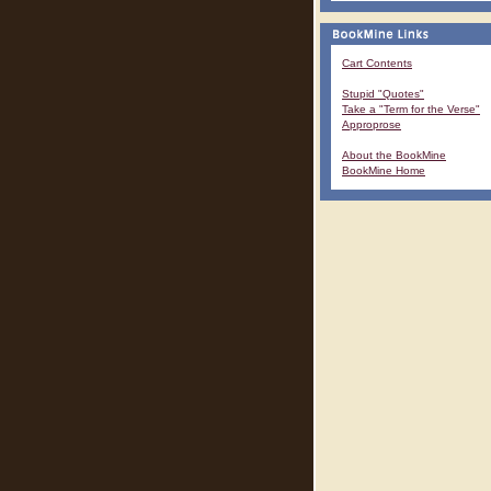
Cart Contents
Stupid "Quotes"
Take a "Term for the Verse"
Approprose
About the BookMine
BookMine Home