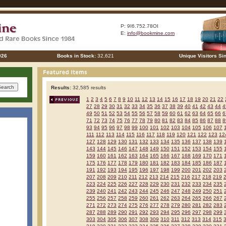
P: 9I6.752.78OI
E:
info@bookmine.com
026
Books in Stock:
32,621
Unique Visitors Si
Results:
32,585 results
1
2
3
4
5
6
7
8
9
10
11
12
13
14
15
16
17
18
19
20
21
22
27
28
29
30
31
32
33
34
35
36
37
38
39
40
41
42
43
44
4
49
50
51
52
53
54
55
56
57
58
59
60
61
62
63
64
65
66
6
71
72
73
74
75
76
77
78
79
80
81
82
83
84
85
86
87
88
8
93
94
95
96
97
98
99
100
101
102
103
104
105
106
107
111
112
113
114
115
116
117
118
119
120
121
122
123
12
127
128
129
130
131
132
133
134
135
136
137
138
139
143
144
145
146
147
148
149
150
151
152
153
154
155
159
160
161
162
163
164
165
166
167
168
169
170
171
175
176
177
178
179
180
181
182
183
184
185
186
187
191
192
193
194
195
196
197
198
199
200
201
202
203
207
208
209
210
211
212
213
214
215
216
217
218
219
223
224
225
226
227
228
229
230
231
232
233
234
235
239
240
241
242
243
244
245
246
247
248
249
250
251
255
256
257
258
259
260
261
262
263
264
265
266
267
271
272
273
274
275
276
277
278
279
280
281
282
283
287
288
289
290
291
292
293
294
295
296
297
298
299
303
304
305
306
307
308
309
310
311
312
313
314
315