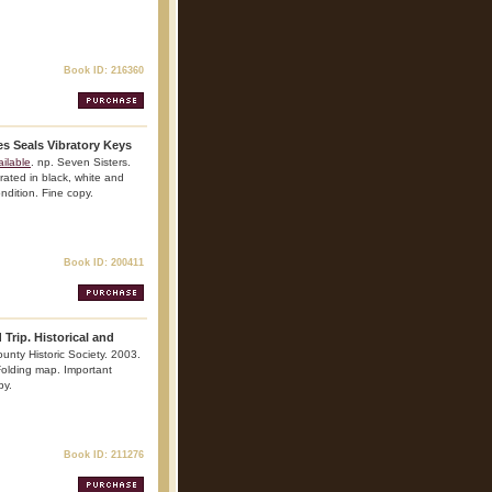
Book ID: 216360
es Seals Vibratory Keys
ilable
. np. Seven Sisters.
strated in black, white and
ondition. Fine copy.
Book ID: 200411
Trip. Historical and
unty Historic Society. 2003.
 Folding map. Important
py.
Book ID: 211276