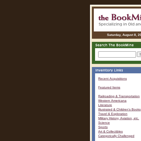
Saturday, August 8, 2
Recent Acquisitions
Featured Items
Railroading & Transportation
Western Americana
Literature
Illustrated & Children's Books
Travel & Exploration
Military History, Aviation, etc.
Science
Sports
Art & Collectibles
Categorically Challenged