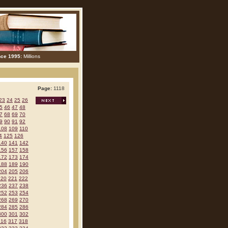
nce 1995:
Millions
Page:
1118
23
24
25
26
5
46
47
48
7
68
69
70
9
90
91
92
108
109
110
4
125
126
140
141
142
156
157
158
172
173
174
188
189
190
204
205
206
220
221
222
236
237
238
252
253
254
268
269
270
284
285
286
300
301
302
316
317
318