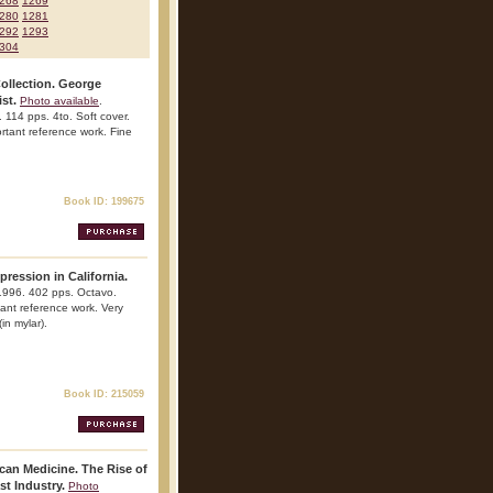
268
1269
280
1281
292
1293
304
Collection. George
st.
Photo available
.
114 pps. 4to. Soft cover.
portant reference work. Fine
Book ID: 199675
ression in California.
 1996. 402 pps. Octavo.
rtant reference work. Very
(in mylar).
Book ID: 215059
can Medicine. The Rise of
st Industry.
Photo