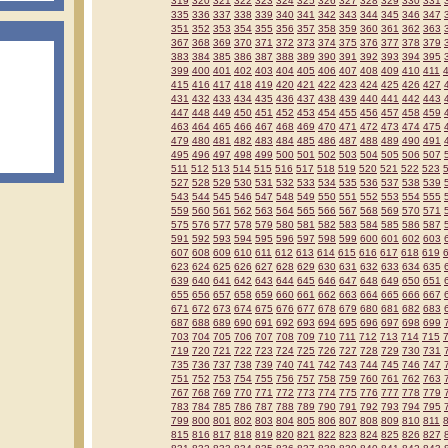
319
320
321
322
323
324
325
326
327
328
329
330
331
335
336
337
338
339
340
341
342
343
344
345
346
347
351
352
353
354
355
356
357
358
359
360
361
362
363
367
368
369
370
371
372
373
374
375
376
377
378
379
383
384
385
386
387
388
389
390
391
392
393
394
395
399
400
401
402
403
404
405
406
407
408
409
410
411
415
416
417
418
419
420
421
422
423
424
425
426
427
431
432
433
434
435
436
437
438
439
440
441
442
443
447
448
449
450
451
452
453
454
455
456
457
458
459
463
464
465
466
467
468
469
470
471
472
473
474
475
479
480
481
482
483
484
485
486
487
488
489
490
491
495
496
497
498
499
500
501
502
503
504
505
506
507
511
512
513
514
515
516
517
518
519
520
521
522
523
527
528
529
530
531
532
533
534
535
536
537
538
539
543
544
545
546
547
548
549
550
551
552
553
554
555
559
560
561
562
563
564
565
566
567
568
569
570
571
575
576
577
578
579
580
581
582
583
584
585
586
587
591
592
593
594
595
596
597
598
599
600
601
602
603
607
608
609
610
611
612
613
614
615
616
617
618
619
623
624
625
626
627
628
629
630
631
632
633
634
635
639
640
641
642
643
644
645
646
647
648
649
650
651
655
656
657
658
659
660
661
662
663
664
665
666
667
671
672
673
674
675
676
677
678
679
680
681
682
683
687
688
689
690
691
692
693
694
695
696
697
698
699
703
704
705
706
707
708
709
710
711
712
713
714
715
719
720
721
722
723
724
725
726
727
728
729
730
731
735
736
737
738
739
740
741
742
743
744
745
746
747
751
752
753
754
755
756
757
758
759
760
761
762
763
767
768
769
770
771
772
773
774
775
776
777
778
779
783
784
785
786
787
788
789
790
791
792
793
794
795
799
800
801
802
803
804
805
806
807
808
809
810
811
815
816
817
818
819
820
821
822
823
824
825
826
827