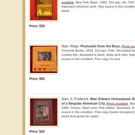
available
. New York. Basic. 1982. 514 pps. 4to. Soft c
Important reference work. Very scarce in this condition
wear).
Price: $35
Starr, Ringo.
Postcards from the Boys.
Photo ava
Chronicle Books. 2004. 112 pps. Folio. Decorated hard
number line. Illustrated in black, white and color. Im
scarce in this condition. Fine copy. As new.
Price: $50
Starr, S. Frederick.
New Orleans Unmasqued. Be
of a Singular American City.
Photo available
. Ne
1985. Octavo. Hard cover. First edition. Illustrated. 
scarce in this condition. Fine copy (owner inscription) 
wear) dust jacket (in mylar).
Price: $20