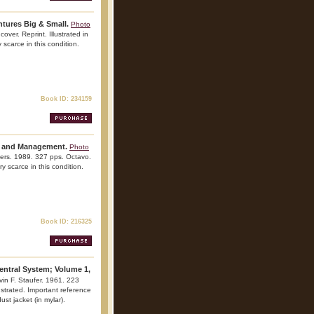
ntures Big & Small.
Photo
over. Reprint. Illustrated in
 scarce in this condition.
Book ID: 234159
ss and Management.
Photo
eers. 1989. 327 pps. Octavo.
ry scarce in this condition.
Book ID: 216325
entral System; Volume 1,
lvin F. Staufer. 1961. 223
lustrated. Important reference
ust jacket (in mylar).