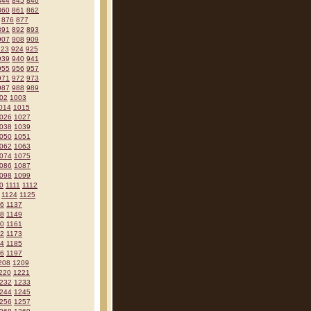
844
845
846
860
861
862
876
877
891
892
893
907
908
909
923
924
925
939
940
941
955
956
957
971
972
973
987
988
989
02
1003
014
1015
026
1027
038
1039
050
1051
062
1063
074
1075
086
1087
098
1099
0
1111
1112
1124
1125
36
1137
48
1149
60
1161
72
1173
84
1185
96
1197
208
1209
220
1221
232
1233
244
1245
256
1257