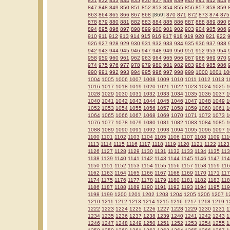
831
832
833
834
835
836
837
838
839
840
841
842
843
847
848
849
850
851
852
853
854
855
856
857
858
859
863
864
865
866
867
868
[869]
870
871
872
873
874
875
878
879
880
881
882
883
884
885
886
887
888
889
890
894
895
896
897
898
899
900
901
902
903
904
905
906
910
911
912
913
914
915
916
917
918
919
920
921
922
926
927
928
929
930
931
932
933
934
935
936
937
938
942
943
944
945
946
947
948
949
950
951
952
953
954
958
959
960
961
962
963
964
965
966
967
968
969
970
974
975
976
977
978
979
980
981
982
983
984
985
986
990
991
992
993
994
995
996
997
998
999
1000
1001
10
1004
1005
1006
1007
1008
1009
1010
1011
1012
1013
1
1016
1017
1018
1019
1020
1021
1022
1023
1024
1025
1
1028
1029
1030
1031
1032
1033
1034
1035
1036
1037
1
1040
1041
1042
1043
1044
1045
1046
1047
1048
1049
1
1052
1053
1054
1055
1056
1057
1058
1059
1060
1061
1
1064
1065
1066
1067
1068
1069
1070
1071
1072
1073
1
1076
1077
1078
1079
1080
1081
1082
1083
1084
1085
1
1088
1089
1090
1091
1092
1093
1094
1095
1096
1097
1
1100
1101
1102
1103
1104
1105
1106
1107
1108
1109
111
1113
1114
1115
1116
1117
1118
1119
1120
1121
1122
1123
1126
1127
1128
1129
1130
1131
1132
1133
1134
1135
11
1138
1139
1140
1141
1142
1143
1144
1145
1146
1147
11
1150
1151
1152
1153
1154
1155
1156
1157
1158
1159
11
1162
1163
1164
1165
1166
1167
1168
1169
1170
1171
11
1174
1175
1176
1177
1178
1179
1180
1181
1182
1183
11
1186
1187
1188
1189
1190
1191
1192
1193
1194
1195
11
1198
1199
1200
1201
1202
1203
1204
1205
1206
1207
1
1210
1211
1212
1213
1214
1215
1216
1217
1218
1219
1
1222
1223
1224
1225
1226
1227
1228
1229
1230
1231
1
1234
1235
1236
1237
1238
1239
1240
1241
1242
1243
1
1246
1247
1248
1249
1250
1251
1252
1253
1254
1255
1