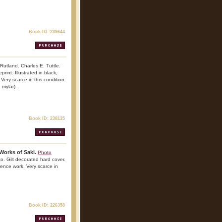
Book ID: 239644
 Rutland. Charles E. Tuttle.
int. Illustrated in black,
Very scarce in this condition.
 mylar).
Book ID: 238135
orks of Saki.
Photo
o. Gilt decorated hard cover.
rence work. Very scarce in
Book ID: 226358