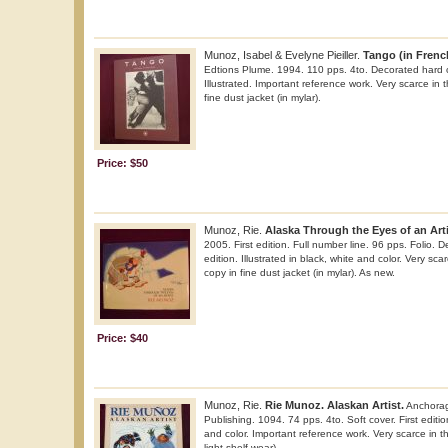
Munoz, Isabel & Evelyne Pieiller.
Tango (in Frenc
Edtions Plume. 1994. 110 pps. 4to. Decorated hard co
Illustrated. Important reference work. Very scarce in t
fine dust jacket (in mylar).
Price: $50
Munoz, Rie.
Alaska Through the Eyes of an Arti
2005. First edition. Full number line. 96 pps. Folio. D
edition. Illustrated in black, white and color. Very scar
copy in fine dust jacket (in mylar). As new.
Price: $40
Munoz, Rie.
Rie Munoz. Alaskan Artist.
Anchorag
Publishing. 1094. 74 pps. 4to. Soft cover. First edition
and color. Important reference work. Very scarce in th
light shelf wear).