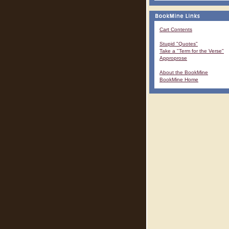
Cart Contents
Stupid "Quotes"
Take a "Term for the Verse"
Approprose
About the BookMine
BookMine Home