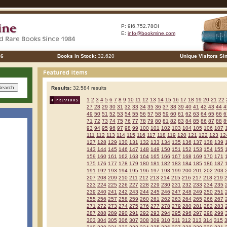
P: 9I6.752.78OI
E:
info@bookmine.com
26
Books in Stock:
32,620
Unique Visitors Si
Results:
32,584 results
1
2
3
4
5
6
7
8
9
10
11
12
13
14
15
16
17
18
19
20
21
22
27
28
29
30
31
32
33
34
35
36
37
38
39
40
41
42
43
44
4
49
50
51
52
53
54
55
56
57
58
59
60
61
62
63
64
65
66
6
71
72
73
74
75
76
77
78
79
80
81
82
83
84
85
86
87
88
8
93
94
95
96
97
98
99
100
101
102
103
104
105
106
107
111
112
113
114
115
116
117
118
119
120
121
122
123
12
127
128
129
130
131
132
133
134
135
136
137
138
139
143
144
145
146
147
148
149
150
151
152
153
154
155
159
160
161
162
163
164
165
166
167
168
169
170
171
175
176
177
178
179
180
181
182
183
184
185
186
187
191
192
193
194
195
196
197
198
199
200
201
202
203
207
208
209
210
211
212
213
214
215
216
217
218
219
223
224
225
226
227
228
229
230
231
232
233
234
235
239
240
241
242
243
244
245
246
247
248
249
250
251
255
256
257
258
259
260
261
262
263
264
265
266
267
271
272
273
274
275
276
277
278
279
280
281
282
283
287
288
289
290
291
292
293
294
295
296
297
298
299
303
304
305
306
307
308
309
310
311
312
313
314
315