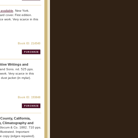
available
. New York.
d cover. First edition.
nce work. Very scarce in this
Book ID: 214540
tive Writings and
and Sons. nd. 525 pps.
work. Very scarce in this
 dust jacket (in mylar).
Book ID: 193848
County, California,
y, Climatography and
 Slocum & Co. 1882. 710 pps.
 Illustrated. Important
ine copy (edges repaired).