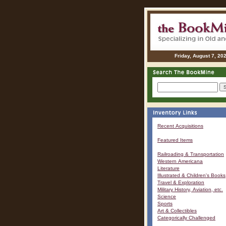
Friday, August 7, 20
Recent Acquisitions
Featured Items
Railroading & Transportation
Western Americana
Literature
Illustrated & Children's Books
Travel & Exploration
Military History, Aviation, etc.
Science
Sports
Art & Collectibles
Categorically Challenged