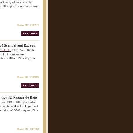
in black, white and color.
ion. Fine (owner name on end
Book ID: 212271
 of Scandal and Excess
vailable
. New York. Birch
. Full number line.
his condition. Fine copy in
Book ID: 210089
ition. El Paisaje de Baja
isiri. 1995. 183 pps. Folio.
ck, white and color. Important
 edition of 3000 copies. Fine
Book ID: 231160