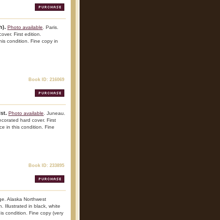
h).
Photo available
. Paris.
ver. First edition.
his condition. Fine copy in
Book ID: 216069
st.
Photo available
. Juneau.
ecorated hard cover. First
ce in this condition. Fine
Book ID: 233895
e. Alaska Northwest
. Illustrated in black, white
is condition. Fine copy (very