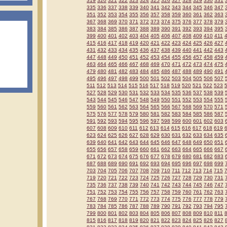
319
320
321
322
323
324
325
326
327
328
329
330
331
335
336
337
338
339
340
341
342
343
344
345
346
347
351
352
353
354
355
356
357
358
359
360
361
362
363
367
368
369
370
371
372
373
374
375
376
377
378
379
383
384
385
386
387
388
389
390
391
392
393
394
395
399
400
401
402
403
404
405
406
407
408
409
410
411
415
416
417
418
419
420
421
422
423
424
425
426
427
431
432
433
434
435
436
437
438
439
440
441
442
443
447
448
449
450
451
452
453
454
455
456
457
458
459
463
464
465
466
467
468
469
470
471
472
473
474
475
479
480
481
482
483
484
485
486
487
488
489
490
491
495
496
497
498
499
500
501
502
503
504
505
506
507
511
512
513
514
515
516
517
518
519
520
521
522
523
527
528
529
530
531
532
533
534
535
536
537
538
539
543
544
545
546
547
548
549
550
551
552
553
554
555
559
560
561
562
563
564
565
566
567
568
569
570
571
575
576
577
578
579
580
581
582
583
584
585
586
587
591
592
593
594
595
596
597
598
599
600
601
602
603
607
608
609
610
611
612
613
614
615
616
617
618
619
623
624
625
626
627
628
629
630
631
632
633
634
635
639
640
641
642
643
644
645
646
647
648
649
650
651
655
656
657
658
659
660
661
662
663
664
665
666
667
671
672
673
674
675
676
677
678
679
680
681
682
683
687
688
689
690
691
692
693
694
695
696
697
698
699
703
704
705
706
707
708
709
710
711
712
713
714
715
719
720
721
722
723
724
725
726
727
728
729
730
731
735
736
737
738
739
740
741
742
743
744
745
746
747
751
752
753
754
755
756
757
758
759
760
761
762
763
767
768
769
770
771
772
773
774
775
776
777
778
779
783
784
785
786
787
788
789
790
791
792
793
794
795
799
800
801
802
803
804
805
806
807
808
809
810
811
815
816
817
818
819
820
821
822
823
824
825
826
827