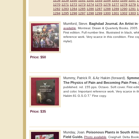
1258
1259
1260
1261
1262
1263
1264
1265
1266
1267
1
1270
1271
1272
1273
1274
1275
1276
1277
1278
1279
1
1282
1283
1284
1285
1286
1287
1288
1289
1290
1291
1
1294
1295
1296
1297
1298
1299
1300
1301
1302
1303
1
Mumford, Steve.
Baghdad Journal. An Artist in
available
. Montreal. Drawn & Quarterly Books. 2005. 
First edition. Full number line. Illustrated in black, wh
reference work. Very scarce in this condition. Fine cop
mylar).
Price: $50
Mummy, Patrick R. & Az Hakim (forward).
Symmet
The Physics of Pain and Becoming Pain Free.
published. nd. 155 pps. Octavo. Soft cover. First editi
and color. Important reference work. Very scarce in th
Hakim 81 G.S.O.T." Fine copy.
Price: $35
Munday, Joan.
Poisonous Plants in South Afri
Field Guide.
Photo available
. Craighall. Delta Boo