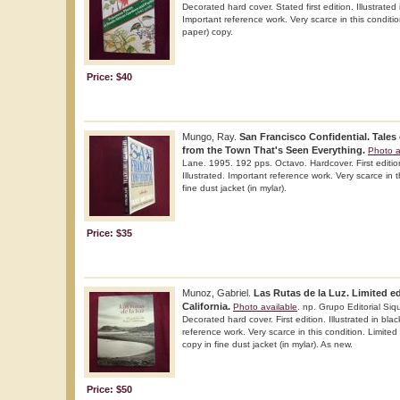
Decorated hard cover. Stated first edition. Illustrated 
Important reference work. Very scarce in this condit
paper) copy.
Price: $40
Mungo, Ray.
San Francisco Confidential. Tales
from the Town That's Seen Everything.
Photo a
Lane. 1995. 192 pps. Octavo. Hardcover. First edition
Illustrated. Important reference work. Very scarce in t
fine dust jacket (in mylar).
Price: $35
Munoz, Gabriel.
Las Rutas de la Luz. Limited ed
California.
Photo available
. np. Grupo Editorial Siqu
Decorated hard cover. First edition. Illustrated in bla
reference work. Very scarce in this condition. Limited
copy in fine dust jacket (in mylar). As new.
Price: $50