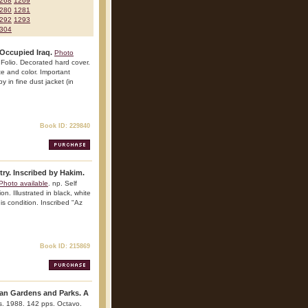
268
1269
280
1281
292
1293
304
 Occupied Iraq.
Photo
Folio. Decorated hard cover.
ite and color. Important
y in fine dust jacket (in
Book ID: 229840
ry. Inscribed by Hakim.
Photo available
. np. Self
on. Illustrated in black, white
is condition. Inscribed "Az
Book ID: 215869
can Gardens and Parks. A
ks. 1988. 142 pps. Octavo.