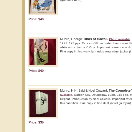
Price: $40
Munro, George.
Birds of Hawaii.
Photo available
.
1971. 192 pps. Octavo. Gilt decorated hard cover. Repr
white and color by Y. Oda. Important reference work. 
Fine copy in fine (very light edge wear) dust jacket (in
Price: $40
Munro, H.H. Saki & Noel Coward.
The Complete W
available
. Garden City. Doubleday. 1988. 944 pps. 4t
Reprint. Introduction by Noel Coward. Important refe
this condition. Fine copy in fine dust jacket (in mylar).
Price: $35