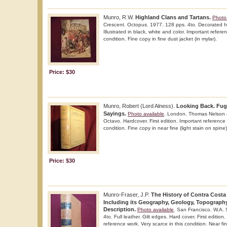
Munro, R.W.
Highland Clans and Tartans.
Photo 
Crescent. Octopus. 1977. 128 pps. 4to. Decorated har
Illustrated in black, white and color. Important refere
condition. Fine copy in fine dust jacket (in mylar).
Price: $30
Munro, Robert (Lord Alness).
Looking Back. Fugi
Sayings.
Photo available
. London. Thomas Nelson 
Octavo. Hardcover. First edition. Important reference 
condition. Fine copy in near fine (light stain on spine)
Price: $30
Munro-Fraser, J.P.
The History of Contra Costa 
Including its Geography, Geology, Topograph
Description.
Photo available
. San Francisco. W.A.
4to. Full leather. Gilt edges. Hard cover. First edition.
reference work. Very scarce in this condition. Near f