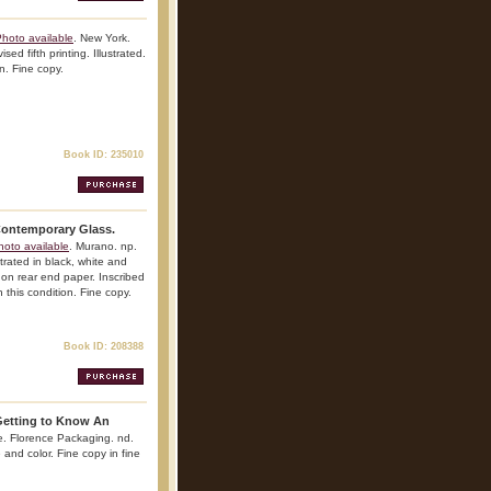
hoto available
. New York.
sed fifth printing. Illustrated.
n. Fine copy.
Book ID: 235010
 Contemporary Glass.
hoto available
. Murano. np.
strated in black, white and
 on rear end paper. Inscribed
 this condition. Fine copy.
Book ID: 208388
 Getting to Know An
e. Florence Packaging. nd.
e and color. Fine copy in fine