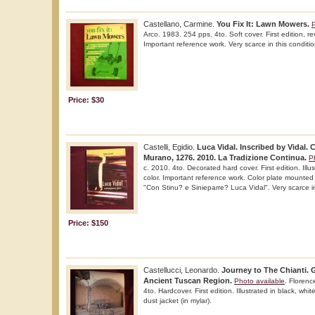
Castellano, Carmine.
You Fix It: Lawn Mowers.
P
Arco. 1983. 254 pps. 4to. Soft cover. First edition, revi
Important reference work. Very scarce in this conditio
Price: $30
Castelli, Egidio.
Luca Vidal. Inscribed by Vidal.
Murano, 1276. 2010. La Tradizione Continua.
P
c. 2010. 4to. Decorated hard cover. First edition. Illu
color. Important reference work. Color plate mounted
"Con Stinu? e Sinieparre? Luca Vidal". Very scarce in
Price: $150
Castellucci, Leonardo.
Journey to The Chianti.
Ancient Tuscan Region.
Photo available
. Florenc
4to. Hardcover. First edition. Illustrated in black, whit
dust jacket (in mylar).