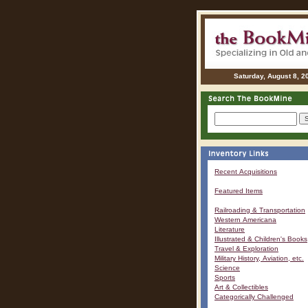
Saturday, August 8, 2
Recent Acquisitions
Featured Items
Railroading & Transportation
Western Americana
Literature
Illustrated & Children's Books
Travel & Exploration
Military History, Aviation, etc.
Science
Sports
Art & Collectibles
Categorically Challenged