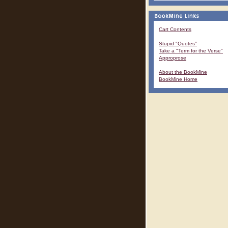
Cart Contents
Stupid "Quotes"
Take a "Term for the Verse"
Approprose
About the BookMine
BookMine Home