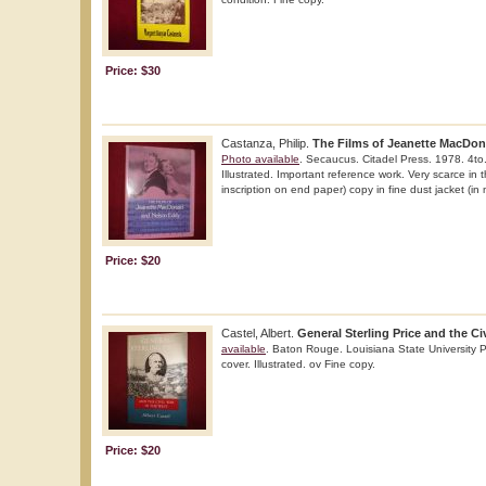
Price: $30
Castanza, Philip.
The Films of Jeanette MacDon
Photo available
. Secaucus. Citadel Press. 1978. 4to. 
Illustrated. Important reference work. Very scarce in 
inscription on end paper) copy in fine dust jacket (in 
Price: $20
Castel, Albert.
General Sterling Price and the Civ
available
. Baton Rouge. Louisiana State University 
cover. Illustrated. ov Fine copy.
Price: $20