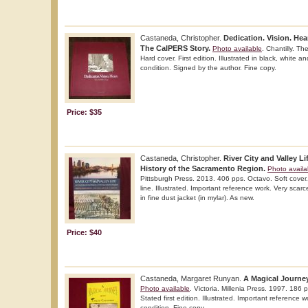
Castaneda, Christopher.
Dedication. Vision. Hea
The CalPERS Story.
Photo available
. Chantilly. Th
Hard cover. First edition. Illustrated in black, white an
condition. Signed by the author. Fine copy.
Price: $35
Castaneda, Christopher.
River City and Valley L
History of the Sacramento Region.
Photo availa
Pittsburgh Press. 2013. 406 pps. Octavo. Soft cover. 
line. Illustrated. Important reference work. Very scarc
in fine dust jacket (in mylar). As new.
Price: $40
Castaneda, Margaret Runyan.
A Magical Journe
Photo available
. Victoria. Millenia Press. 1997. 186 
Stated first edition. Illustrated. Important reference w
condition. Fine copy.