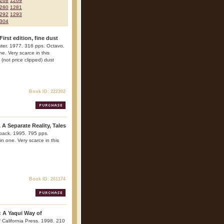
268
1269
280
1281
292
1293
304
irst edition, fine dust
ter. 1977. 316 pps. Octavo.
ne. Very scarce in this
 (not price clipped) dust
Book ID: 222302
A Separate Reality, Tales
rback. 1995. 795 pps.
in one. Very scarce in this
Book ID: 201174
 A Yaqui Way of
of California Press. 1998. 210