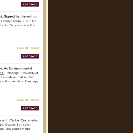
rt. Signed by the author.
e History Factory. 2007. 4to.
d color. Very scarce in this
Book ID: 158373
ife. An Environmental
ble
. Pittsburgh. University of
First edition. Full number
e in this condition. Fine copy
Book ID: 236620
y with Carlos Castaneda.
pps. Octavo. Soft cover.
ork. Very scarce in this