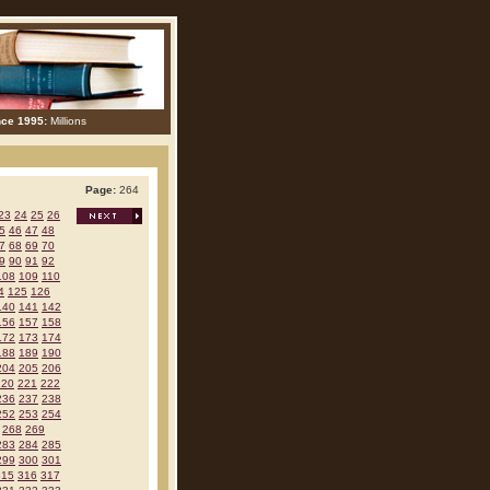
nce 1995:
Millions
Page:
264
23
24
25
26
5
46
47
48
7
68
69
70
9
90
91
92
108
109
110
4
125
126
140
141
142
156
157
158
172
173
174
188
189
190
204
205
206
220
221
222
236
237
238
252
253
254
268
269
283
284
285
299
300
301
315
316
317