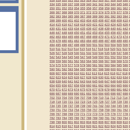
318
319
320
321
322
323
324
325
326
327
328
329
330
334
335
336
337
338
339
340
341
342
343
344
345
346
350
351
352
353
354
355
356
357
358
359
360
361
362
366
367
368
369
370
371
372
373
374
375
376
377
378
382
383
384
385
386
387
388
389
390
391
392
393
394
398
399
400
401
402
403
404
405
406
407
408
409
410
414
415
416
417
418
419
420
421
422
423
424
425
426
430
431
432
433
434
435
436
437
438
439
440
441
442
446
447
448
449
450
451
452
453
454
455
456
457
458
462
463
464
465
466
467
468
469
470
471
472
473
474
478
479
480
481
482
483
484
485
486
487
488
489
490
494
495
496
497
498
499
500
501
502
503
504
505
506
510
511
512
513
514
515
516
517
518
519
520
521
522
526
527
528
529
530
531
532
533
534
535
536
537
538
542
543
544
545
546
547
548
549
550
551
552
553
554
558
559
560
561
562
563
564
565
566
567
568
569
570
574
575
576
577
578
579
580
581
582
583
584
585
586
590
591
592
593
594
595
596
597
598
599
600
601
602
606
607
608
609
610
611
612
613
614
615
616
617
618
622
623
624
625
626
627
628
629
630
631
632
633
634
638
639
640
641
642
643
644
645
646
647
648
649
650
654
655
656
657
658
659
660
661
662
663
664
665
666
670
671
672
673
674
675
676
677
678
679
680
681
682
686
687
688
689
690
691
692
693
694
695
696
697
698
702
703
704
705
706
707
708
709
710
711
712
713
714
718
719
720
721
722
723
724
725
726
727
728
729
730
734
735
736
737
738
739
740
741
742
743
744
745
746
750
751
752
753
754
755
756
757
758
759
760
761
762
766
767
768
769
770
771
772
773
774
775
776
777
778
782
783
784
785
786
787
788
789
790
791
792
793
794
798
799
800
801
802
803
804
805
806
807
808
809
810
814
815
816
817
818
819
820
821
822
823
824
825
826