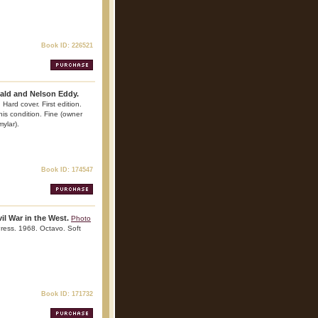
Book ID: 226521
ald and Nelson Eddy.
Hard cover. First edition.
this condition. Fine (owner
mylar).
Book ID: 174547
il War in the West.
Photo
Press. 1968. Octavo. Soft
Book ID: 171732