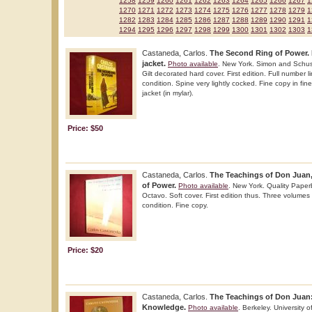
1258
1259
1260
1261
1262
1263
1264
1265
1266
1267
1
1270
1271
1272
1273
1274
1275
1276
1277
1278
1279
1
1282
1283
1284
1285
1286
1287
1288
1289
1290
1291
1
1294
1295
1296
1297
1298
1299
1300
1301
1302
1303
1
Castaneda, Carlos.
The Second Ring of Power. F
jacket.
Photo available
. New York. Simon and Schus
Gilt decorated hard cover. First edition. Full number li
condition. Spine very lightly cocked. Fine copy in fine
jacket (in mylar).
Price: $50
Castaneda, Carlos.
The Teachings of Don Juan, 
of Power.
Photo available
. New York. Quality Pape
Octavo. Soft cover. First edition thus. Three volumes 
condition. Fine copy.
Price: $20
Castaneda, Carlos.
The Teachings of Don Juan:
Knowledge.
Photo available
. Berkeley. University 