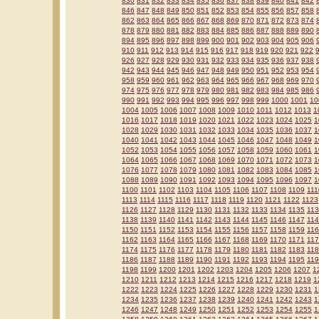
830
831
832
833
834
835
836
837
838
839
840
841
842
846
847
848
849
850
851
852
853
854
855
856
857
858
862
863
864
865
866
867
868
869
870
871
872
873
874
878
879
880
881
882
883
884
885
886
887
888
889
890
894
895
896
897
898
899
900
901
902
903
904
905
906
910
911
912
913
914
915
916
917
918
919
920
921
922
926
927
928
929
930
931
932
933
934
935
936
937
938
942
943
944
945
946
947
948
949
950
951
952
953
954
958
959
960
961
962
963
964
965
966
967
968
969
970
974
975
976
977
978
979
980
981
982
983
984
985
986
990
991
992
993
994
995
996
997
998
999
1000
1001
10
1004
1005
1006
1007
1008
1009
1010
1011
1012
1013
1
1016
1017
1018
1019
1020
1021
1022
1023
1024
1025
1
1028
1029
1030
1031
1032
1033
1034
1035
1036
1037
1
1040
1041
1042
1043
1044
1045
1046
1047
1048
1049
1
1052
1053
1054
1055
1056
1057
1058
1059
1060
1061
1
1064
1065
1066
1067
1068
1069
1070
1071
1072
1073
1
1076
1077
1078
1079
1080
1081
1082
1083
1084
1085
1
1088
1089
1090
1091
1092
1093
1094
1095
1096
1097
1
1100
1101
1102
1103
1104
1105
1106
1107
1108
1109
111
1113
1114
1115
1116
1117
1118
1119
1120
1121
1122
1123
1126
1127
1128
1129
1130
1131
1132
1133
1134
1135
11
1138
1139
1140
1141
1142
1143
1144
1145
1146
1147
11
1150
1151
1152
1153
1154
1155
1156
1157
1158
1159
11
1162
1163
1164
1165
1166
1167
1168
1169
1170
1171
11
1174
1175
1176
1177
1178
1179
1180
1181
1182
1183
11
1186
1187
1188
1189
1190
1191
1192
1193
1194
1195
11
1198
1199
1200
1201
1202
1203
1204
1205
1206
1207
1
1210
1211
1212
1213
1214
1215
1216
1217
1218
1219
1
1222
1223
1224
1225
1226
1227
1228
1229
1230
1231
1
1234
1235
1236
1237
1238
1239
1240
1241
1242
1243
1
1246
1247
1248
1249
1250
1251
1252
1253
1254
1255
1