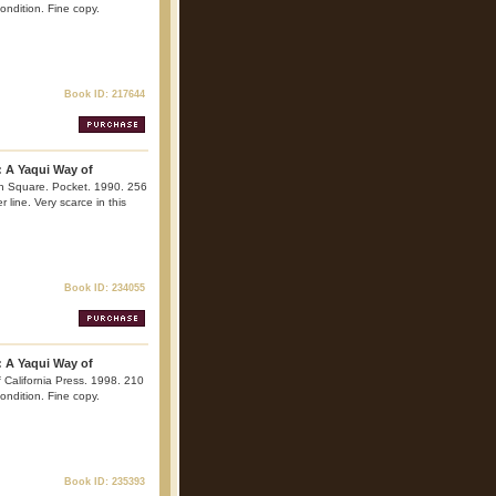
condition. Fine copy.
Book ID: 217644
 A Yaqui Way of
n Square. Pocket. 1990. 256
r line. Very scarce in this
Book ID: 234055
 A Yaqui Way of
of California Press. 1998. 210
condition. Fine copy.
Book ID: 235393