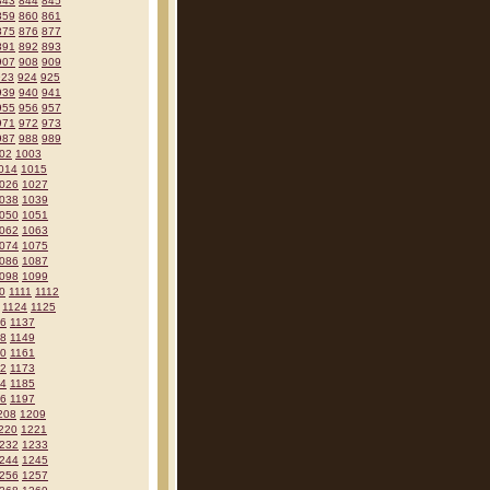
843
844
845
859
860
861
875
876
877
891
892
893
907
908
909
923
924
925
939
940
941
955
956
957
971
972
973
987
988
989
02
1003
014
1015
026
1027
038
1039
050
1051
062
1063
074
1075
086
1087
098
1099
0
1111
1112
1124
1125
36
1137
48
1149
60
1161
72
1173
84
1185
96
1197
208
1209
220
1221
232
1233
244
1245
256
1257