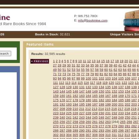
P: 9I6.752.78OI
E:
info@bookmine.com
026
Books in Stock:
32,621
Unique Visitors Si
Results:
32,585 results
1
2
3
4
5
6
7
8
9
10
11
12
13
14
15
16
17
18
19
20
21
22
27
28
29
30
31
32
33
34
35
36
37
38
39
40
41
42
43
44
4
49
50
51
52
53
54
55
56
57
58
59
60
61
62
63
64
65
66
6
71
72
73
74
75
76
77
78
79
80
81
82
83
84
85
86
87
88
8
93
94
95
96
97
98
99
100
101
102
103
104
105
106
107
111
112
113
114
115
116
117
118
119
120
121
122
123
12
127
128
129
130
131
132
133
134
135
136
137
138
139
143
144
145
146
147
148
149
150
151
152
153
154
155
159
160
161
162
163
164
165
166
167
168
169
170
171
175
176
177
178
179
180
181
182
183
184
185
186
187
191
192
193
194
195
196
197
198
199
200
201
202
203
207
208
209
210
211
212
213
214
215
216
217
218
219
223
224
225
226
227
228
229
230
231
232
233
234
235
239
240
241
242
243
244
245
246
247
248
249
250
251
255
256
257
258
259
260
261
262
263
[264]
265
266
267
270
271
272
273
274
275
276
277
278
279
280
281
282
286
287
288
289
290
291
292
293
294
295
296
297
298
302
303
304
305
306
307
308
309
310
311
312
313
314