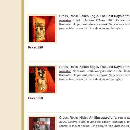
Cross, Robin.
Fallen Eagle. The Last Days of th
available
. London. Michael O'Mara. 1995. Octavo. Har
Illustrated. Important reference work. Very scarce in 
(owner blind stamp) in fine dust jacket (in mylar).
Price: $20
Cross, Robin.
Fallen Eagle. The Last Days of th
available
. New York. John Wiley & Sons. 1995. Octavo
Illustrated. Important reference work. Very scarce in 
(owner blind stamp) in fine dust jacket (in mylar).
Price: $20
Cross, Robin.
Hitler. An Illustrated Life.
Photo av
2009. Octavo. Hard cover. First edition. Illustrated. 
scarce in this condition. Fine copy in fine dust jacket 