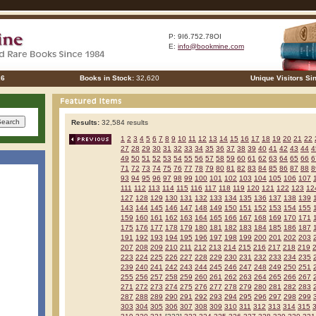
P: 9I6.752.78OI
E:
info@bookmine.com
26
Books in Stock:
32,620
Unique Visitors Si
Results:
32,584 results
1
2
3
4
5
6
7
8
9
10
11
12
13
14
15
16
17
18
19
20
21
22
27
28
29
30
31
32
33
34
35
36
37
38
39
40
41
42
43
44
4
49
50
51
52
53
54
55
56
57
58
59
60
61
62
63
64
65
66
6
71
72
73
74
75
76
77
78
79
80
81
82
83
84
85
86
87
88
8
93
94
95
96
97
98
99
100
101
102
103
104
105
106
107
111
112
113
114
115
116
117
118
119
120
121
122
123
12
127
128
129
130
131
132
133
134
135
136
137
138
139
143
144
145
146
147
148
149
150
151
152
153
154
155
159
160
161
162
163
164
165
166
167
168
169
170
171
175
176
177
178
179
180
181
182
183
184
185
186
187
191
192
193
194
195
196
197
198
199
200
201
202
203
207
208
209
210
211
212
213
214
215
216
217
218
219
223
224
225
226
227
228
229
230
231
232
233
234
235
239
240
241
242
243
244
245
246
247
248
249
250
251
255
256
257
258
259
260
261
262
263
264
265
266
267
271
272
273
274
275
276
277
278
279
280
281
282
283
287
288
289
290
291
292
293
294
295
296
297
298
299
303
304
305
306
307
308
309
310
311
312
313
314
315