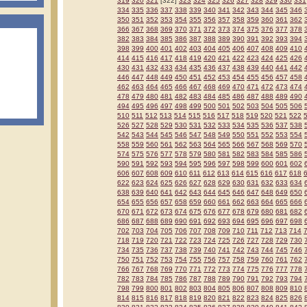
319
320
321
[322]
323
324
325
326
327
328
329
330
331
334
335
336
337
338
339
340
341
342
343
344
345
346
350
351
352
353
354
355
356
357
358
359
360
361
362
366
367
368
369
370
371
372
373
374
375
376
377
378
382
383
384
385
386
387
388
389
390
391
392
393
394
398
399
400
401
402
403
404
405
406
407
408
409
410
414
415
416
417
418
419
420
421
422
423
424
425
426
430
431
432
433
434
435
436
437
438
439
440
441
442
446
447
448
449
450
451
452
453
454
455
456
457
458
462
463
464
465
466
467
468
469
470
471
472
473
474
478
479
480
481
482
483
484
485
486
487
488
489
490
494
495
496
497
498
499
500
501
502
503
504
505
506
510
511
512
513
514
515
516
517
518
519
520
521
522
526
527
528
529
530
531
532
533
534
535
536
537
538
542
543
544
545
546
547
548
549
550
551
552
553
554
558
559
560
561
562
563
564
565
566
567
568
569
570
574
575
576
577
578
579
580
581
582
583
584
585
586
590
591
592
593
594
595
596
597
598
599
600
601
602
606
607
608
609
610
611
612
613
614
615
616
617
618
622
623
624
625
626
627
628
629
630
631
632
633
634
638
639
640
641
642
643
644
645
646
647
648
649
650
654
655
656
657
658
659
660
661
662
663
664
665
666
670
671
672
673
674
675
676
677
678
679
680
681
682
686
687
688
689
690
691
692
693
694
695
696
697
698
702
703
704
705
706
707
708
709
710
711
712
713
714
718
719
720
721
722
723
724
725
726
727
728
729
730
734
735
736
737
738
739
740
741
742
743
744
745
746
750
751
752
753
754
755
756
757
758
759
760
761
762
766
767
768
769
770
771
772
773
774
775
776
777
778
782
783
784
785
786
787
788
789
790
791
792
793
794
798
799
800
801
802
803
804
805
806
807
808
809
810
814
815
816
817
818
819
820
821
822
823
824
825
826