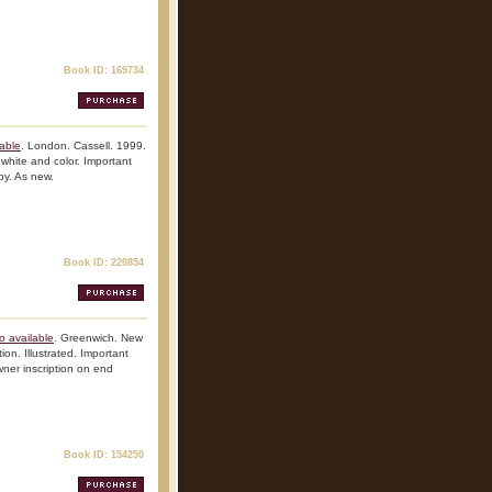
Book ID: 169734
able
. London. Cassell. 1999.
, white and color. Important
py. As new.
Book ID: 220854
o available
. Greenwich. New
ion. Illustrated. Important
wner inscription on end
Book ID: 154250