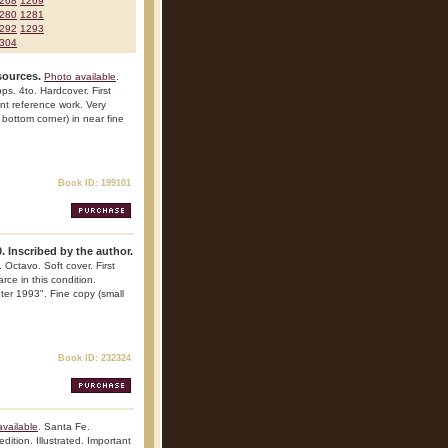
268
1269
280
1281
292
1293
304
sources.
Photo available
.
ps. 4to. Hardcover. First
ant reference work. Very
n bottom corner) in near fine
Book ID: 199101
. Inscribed by the author.
 Octavo. Soft cover. First
arce in this condition.
ter 1993". Fine copy (small
Book ID: 232324
vailable
. Santa Fe.
dition. Illustrated. Important