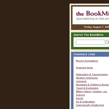
Friday, August 7, 20
Recent Acquisitions
Featured Items
Railroading & Transportation
Western Americana
Literature
Illustrated & Children's Books
Travel & Exploration
Military History, Aviation, etc.
Science
Sports
Art & Collectibles
Categorically Challenged