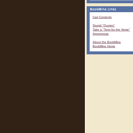
Cart Contents
Stupid "Quotes"
Take a "Term for the Verse"
Approprose
About the BookMine
BookMine Home