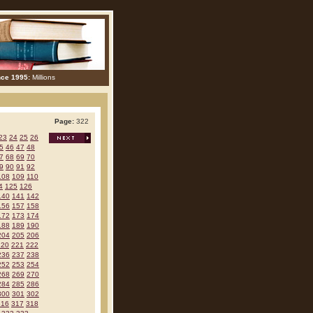
nce 1995:
Millions
Page:
322
23
24
25
26
5
46
47
48
7
68
69
70
9
90
91
92
108
109
110
4
125
126
140
141
142
156
157
158
172
173
174
188
189
190
204
205
206
220
221
222
236
237
238
252
253
254
268
269
270
284
285
286
300
301
302
316
317
318