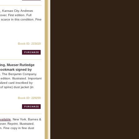
e
. Kansas City. Andrews
r. First edition. Full
 scarce in this condition. Fine
Book ID: 215419
ing. Mueser Rutledge
 Bookmark signed by
ed. The Benjamin Company.
edition. Illustrated. Important
alized card inscribed by
of spine) dust jacket (in
Book ID: 229259
vailable
. New York. Barnes &
er. Reprint. Illustrated.
n. Fine copy in fine dust