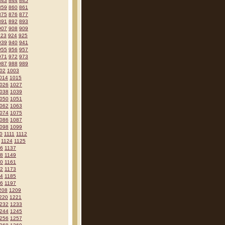
843
844
845
859
860
861
875
876
877
891
892
893
907
908
909
923
924
925
939
940
941
955
956
957
971
972
973
987
988
989
02
1003
014
1015
026
1027
038
1039
050
1051
062
1063
074
1075
086
1087
098
1099
0
1111
1112
1124
1125
36
1137
48
1149
60
1161
72
1173
84
1185
96
1197
208
1209
220
1221
232
1233
244
1245
256
1257