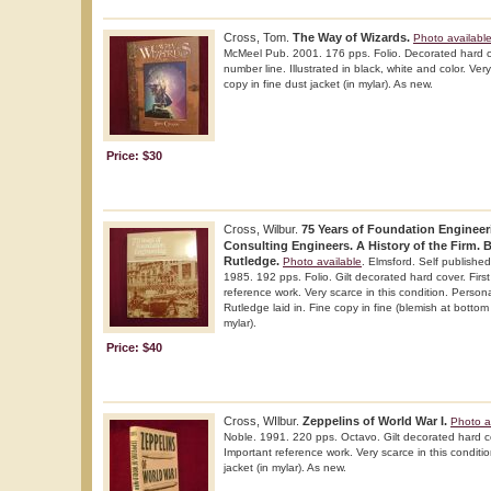
Cross, Tom.
The Way of Wizards.
Photo availabl
McMeel Pub. 2001. 176 pps. Folio. Decorated hard cove
number line. Illustrated in black, white and color. Very
copy in fine dust jacket (in mylar). As new.
Price: $30
Cross, Wilbur.
75 Years of Foundation Engineer
Consulting Engineers. A History of the Firm.
Rutledge.
Photo available
. Elmsford. Self publish
1985. 192 pps. Folio. Gilt decorated hard cover. First 
reference work. Very scarce in this condition. Person
Rutledge laid in. Fine copy in fine (blemish at bottom 
mylar).
Price: $40
Cross, WIlbur.
Zeppelins of World War I.
Photo a
Noble. 1991. 220 pps. Octavo. Gilt decorated hard cov
Important reference work. Very scarce in this conditio
jacket (in mylar). As new.