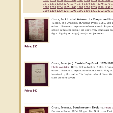
1258
1259
1260
1261
1262
1263
1264
1265
1266
1267
1
1270
1271
1272
1273
1274
1275
1276
1277
1278
1279
1
1282
1283
1284
1285
1286
1287
1288
1289
1290
1291
1
1294
1295
1296
1297
1298
1299
1300
1301
1302
1303
1
Cross, Jack L. et al.
Arizona. Its People and Re
Tucson. The University of Arizona Press. 1960. 386 p
edition. Illustrated. Important reference work. Import
scarce in this condition. Fine copy (very light stain o
(light chipping on edge) dust jacket (in mylar).
Price: $30
Cross, Janet (ed).
Carrie's Day-Book: 1876-1880
Photo available
. Davis. Self published. 1985. 77 pps.
edition. Illustrated. Important reference work. Very sc
Inscribed by the author "To Sophie - Janet Cross Win
stain on front cover).
Price: $40
Cross, Jeanette.
Southwestern Designs.
Photo a
Sunstone Press. 1984. 31 pps. 4to. Soft cover. First e