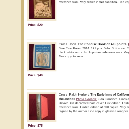
reference work. Very scarce in this condition. Fine co
Price: $20
Cross, John.
The Concise Book of Acupoints.
Blue River Press. 2014. 191 pps. Folio. Soft cover. Re
black, white and color. Important reference work. Very
Fine copy. As new.
Price: $40
Cross, Ralph Herbert.
The Early Inns of Califor
the author.
Photo available
. San Francisco. Cross 
Octavo. Gilt decorated hard cover. First edition. Fold
reference work. Limited edition of 500 copies. Very sc
Signed by the author. Fine copy in glassine wrapper.
Price: $75