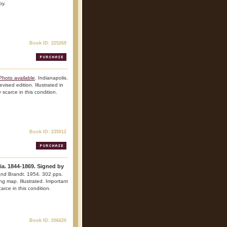
py.
Book ID: 225269
Photo available
. Indianapolis.
vised edition. Illustrated in
 scarce in this condition.
Book ID: 235012
nia. 1844-1869. Signed by
and Brandt. 1954. 302 pps.
ing map. Illustrated. Important
arce in this condition.
Book ID: 206620