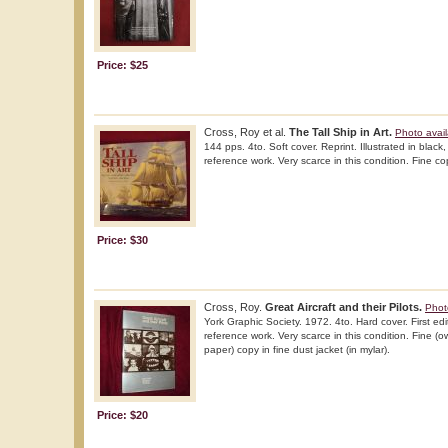
Price: $25
Cross, Roy et al.
The Tall Ship in Art.
Photo avail
144 pps. 4to. Soft cover. Reprint. Illustrated in black
reference work. Very scarce in this condition. Fine co
Price: $30
Cross, Roy.
Great Aircraft and their Pilots.
Phot
York Graphic Society. 1972. 4to. Hard cover. First edit
reference work. Very scarce in this condition. Fine (o
paper) copy in fine dust jacket (in mylar).
Price: $20