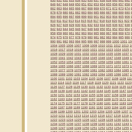
830
831
832
833
834
835
836
837
838
839
840
841
842
846
847
848
849
850
851
852
853
854
855
856
857
858
862
863
864
865
866
867
868
869
870
871
872
873
874
878
879
880
881
882
883
884
885
886
887
888
889
890
894
895
896
897
898
899
900
901
902
903
904
905
906
910
911
912
913
914
915
916
917
918
919
920
921
922
926
927
928
929
930
931
932
933
934
935
936
937
938
942
943
944
945
946
947
948
949
950
951
952
953
954
958
959
960
961
962
963
964
965
966
967
968
969
970
974
975
976
977
978
979
980
981
982
983
984
985
986
990
991
992
993
994
995
996
997
998
999
1000
1001
10
1004
1005
1006
1007
1008
1009
1010
1011
1012
1013
1
1016
1017
1018
1019
1020
1021
1022
1023
1024
1025
1
1028
1029
1030
1031
1032
1033
1034
1035
1036
1037
1
1040
1041
1042
1043
1044
1045
1046
1047
1048
1049
1
1052
1053
1054
1055
1056
1057
1058
1059
1060
1061
1
1064
1065
1066
1067
1068
1069
1070
1071
1072
1073
1
1076
1077
1078
1079
1080
1081
1082
1083
1084
1085
1
1088
1089
1090
1091
1092
1093
1094
1095
1096
1097
1
1100
1101
1102
1103
1104
1105
1106
1107
1108
1109
111
1113
1114
1115
1116
1117
1118
1119
1120
1121
1122
1123
1126
1127
1128
1129
1130
1131
1132
1133
1134
1135
11
1138
1139
1140
1141
1142
1143
1144
1145
1146
1147
11
1150
1151
1152
1153
1154
1155
1156
1157
1158
1159
11
1162
1163
1164
1165
1166
1167
1168
1169
1170
1171
11
1174
1175
1176
1177
1178
1179
1180
1181
1182
1183
11
1186
1187
1188
1189
1190
1191
1192
1193
1194
1195
11
1198
1199
1200
1201
1202
1203
1204
1205
1206
1207
1
1210
1211
1212
1213
1214
1215
1216
1217
1218
1219
1
1222
1223
1224
1225
1226
1227
1228
1229
1230
1231
1
1234
1235
1236
1237
1238
1239
1240
1241
1242
1243
1
1246
1247
1248
1249
1250
1251
1252
1253
1254
1255
1