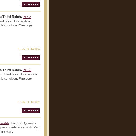
e Third Reich.
Photo
d cover. First edition.
this condition. Fine copy
Book ID: 146304
e Third Reich.
Photo
. Hard cover. First edition.
this condition. Fine copy
Book ID: 146662
ailable
. London. Quercus.
Important reference work. Very
(in mylar).