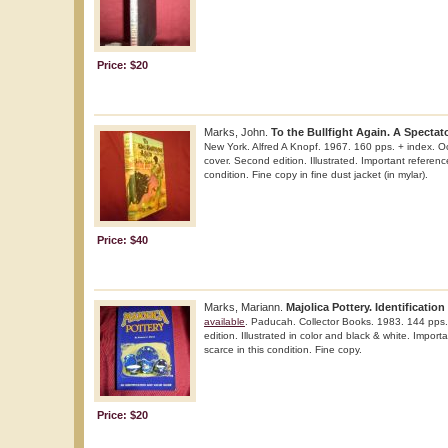
Price: $20
Marks, John.
To the Bullfight Again. A Spectat
New York. Alfred A Knopf. 1967. 160 pps. + index. O
cover. Second edition. Illustrated. Important referenc
condition. Fine copy in fine dust jacket (in mylar).
Price: $40
Marks, Mariann.
Majolica Pottery. Identificatio
available
. Paducah. Collector Books. 1983. 144 pps. 
edition. Illustrated in color and black & white. Import
scarce in this condition. Fine copy.
Price: $20