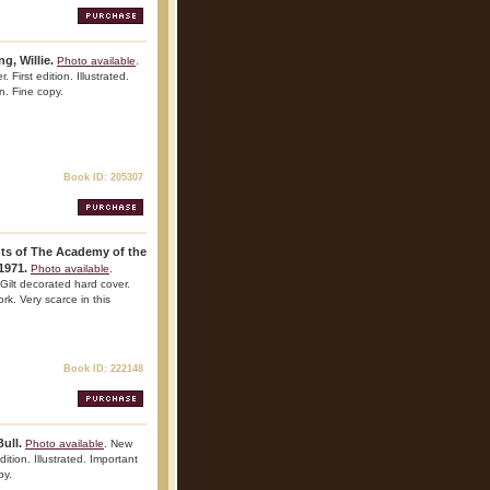
g, Willie.
Photo available
.
First edition. Illustrated.
n. Fine copy.
Book ID: 205307
nts of The Academy of the
1971.
Photo available
.
Gilt decorated hard cover.
ork. Very scarce in this
Book ID: 222148
ull.
Photo available
. New
tion. Illustrated. Important
py.