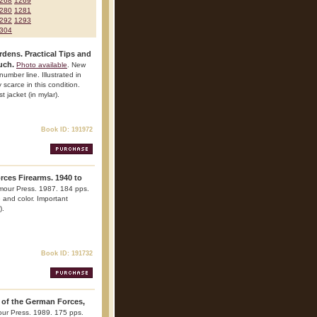
268
1269
280
1281
292
1293
304
rdens. Practical Tips and
uch.
Photo available
. New
number line. Illustrated in
 scarce in this condition.
 jacket (in mylar).
Book ID: 191972
orces Firearms. 1940 to
mour Press. 1987. 184 pps.
te and color. Important
).
Book ID: 191732
 of the German Forces,
ur Press. 1989. 175 pps.