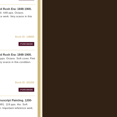
d Rush Era: 1848-1900.
94. 448 pps. Octavo.
ce work. Very scarce in this
Book ID: 138800
d Rush Era: 1848-1900.
pps. Octavo. Soft cover. First
ry scarce in this condition.
Book ID: 201269
uscript Painting. 1200-
981. 119 pps. 4to. Soft
lor. Important reference work.