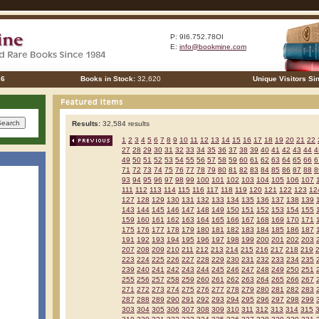
P: 9I6.752.78OI
E:
info@bookmine.com
26
Books in Stock:
32,620
Unique Visitors Si
Results:
32,584 results
1
2
3
4
5
6
7
8
9
10
11
12
13
14
15
16
17
18
19
20
21
22
27
28
29
30
31
32
33
34
35
36
37
38
39
40
41
42
43
44
4
49
50
51
52
53
54
55
56
57
58
59
60
61
62
63
64
65
66
6
71
72
73
74
75
76
77
78
79
80
81
82
83
84
85
86
87
88
8
93
94
95
96
97
98
99
100
101
102
103
104
105
106
107
111
112
113
114
115
116
117
118
119
120
121
122
123
12
127
128
129
130
131
132
133
134
135
136
137
138
139
143
144
145
146
147
148
149
150
151
152
153
154
155
159
160
161
162
163
164
165
166
167
168
169
170
171
175
176
177
178
179
180
181
182
183
184
185
186
187
191
192
193
194
195
196
197
198
199
200
201
202
203
207
208
209
210
211
212
213
214
215
216
217
218
219
223
224
225
226
227
228
229
230
231
232
233
234
235
239
240
241
242
243
244
245
246
247
248
249
250
251
255
256
257
258
259
260
261
262
263
264
265
266
267
271
272
273
274
275
276
277
278
279
280
281
282
283
287
288
289
290
291
292
293
294
295
296
297
298
299
303
304
305
306
307
308
309
310
311
312
313
314
315