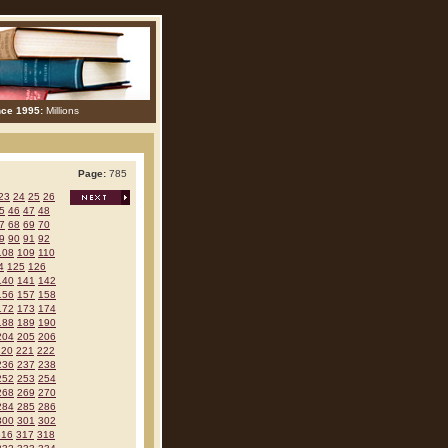
nce 1995:
Millions
Page:
785
23
24
25
26
5
46
47
48
7
68
69
70
9
90
91
92
108
109
110
4
125
126
140
141
142
156
157
158
172
173
174
188
189
190
204
205
206
220
221
222
236
237
238
252
253
254
268
269
270
284
285
286
300
301
302
316
317
318