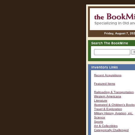
Friday, August 7, 20
Recent Acquisitions
Featured Items
Railroading & Transportation
Western Americana
Literature
Illustrated & Children's Books
Travel & Exploration
Military History, Aviation, etc.
Science
Sports
Art & Collectibles
Categorically Challenged