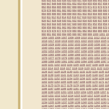
830
831
832
833
834
835
836
837
838
839
840
841
842
846
847
848
849
850
851
852
853
854
855
856
857
858
862
863
864
865
866
867
868
869
870
871
872
873
874
878
879
880
881
882
883
884
885
886
887
888
889
890
894
895
896
897
898
899
900
901
902
903
904
905
906
910
911
912
913
914
915
916
917
918
919
920
921
922
926
927
928
929
930
931
932
933
934
935
936
937
938
942
943
944
945
946
947
948
949
950
951
952
953
954
958
959
960
961
962
963
964
965
966
967
968
969
970
974
975
976
977
978
979
980
981
982
983
984
985
986
990
991
992
993
994
995
996
997
998
999
1000
1001
10
1004
1005
1006
1007
1008
1009
1010
1011
1012
1013
1
1016
1017
1018
1019
1020
1021
1022
1023
1024
1025
1
1028
1029
1030
1031
1032
1033
1034
1035
1036
1037
1
1040
1041
1042
1043
1044
1045
1046
1047
1048
1049
1
1052
1053
1054
1055
1056
1057
1058
1059
1060
1061
1
1064
1065
1066
1067
1068
1069
1070
1071
1072
1073
1
1076
1077
1078
1079
1080
1081
1082
1083
1084
1085
1
1088
1089
1090
1091
1092
1093
1094
1095
1096
1097
1
1100
1101
1102
1103
1104
1105
1106
1107
1108
1109
111
1113
1114
1115
1116
1117
1118
1119
1120
1121
1122
1123
1126
1127
1128
1129
1130
1131
1132
1133
1134
1135
11
1138
1139
1140
1141
1142
1143
1144
1145
1146
1147
11
1150
1151
1152
1153
1154
1155
1156
1157
1158
1159
11
1162
1163
1164
1165
1166
1167
1168
1169
1170
1171
11
1174
1175
1176
1177
1178
1179
1180
1181
1182
1183
11
1186
1187
1188
1189
1190
1191
1192
1193
1194
1195
11
1198
1199
1200
1201
1202
1203
1204
1205
1206
1207
1
1210
1211
1212
1213
1214
1215
1216
1217
1218
1219
1
1222
1223
1224
1225
1226
1227
1228
1229
1230
1231
1
1234
1235
1236
1237
1238
1239
1240
1241
1242
1243
1
1246
1247
1248
1249
1250
1251
1252
1253
1254
1255
1