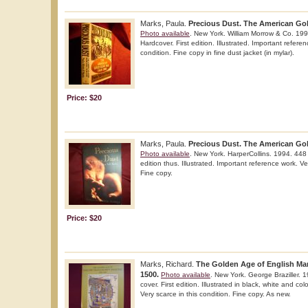
Marks, Paula.
Precious Dust. The American Gol
Photo available
. New York. William Morrow & Co. 19
Hardcover. First edition. Illustrated. Important referen
condition. Fine copy in fine dust jacket (in mylar).
Price: $20
Marks, Paula.
Precious Dust. The American Gol
Photo available
. New York. HarperCollins. 1994. 448 
edition thus. Illustrated. Important reference work. Ve
Fine copy.
Price: $20
Marks, Richard.
The Golden Age of English Man
1500.
Photo available
. New York. George Braziller. 1
cover. First edition. Illustrated in black, white and co
Very scarce in this condition. Fine copy. As new.