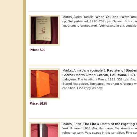
Marks, Aleen Daniels.
When You and I Were Youn
np. Self published. 1976. 202 pps. Octavo. Soft cover. 
Important reference work. Very scarce in this conditio
Price: $20
Marks, Anna Jane (compiler).
Register of Stude
Sacred Hearts Grand Coteau, Louisiana. 1821-
Lafayette. The Acadiana Press. 1981. 359 pps. 4to. 
Stated first edition. Illustrated. Important reference w
condition. Fine copy. As new.
Price: $125
Marks, John.
The Life & Death of the Fighting B
York. Putnam. 1968. 4to. Hardcover. First American edi
reference work. Very scarce in this condition. Fine co