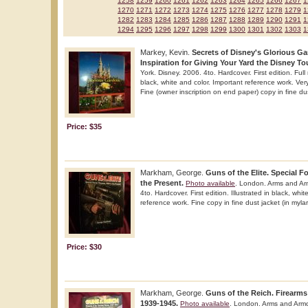
1258
1259
1260
1261
1262
1263
1264
1265
1266
1267
1
1270
1271
1272
1273
1274
1275
1276
1277
1278
1279
1
1282
1283
1284
1285
1286
1287
1288
1289
1290
1291
1
1294
1295
1296
1297
1298
1299
1300
1301
1302
1303
1
Markey, Kevin.
Secrets of Disney's Glorious Ga
Inspiration for Giving Your Yard the Disney To
York. Disney. 2006. 4to. Hardcover. First edition. Full 
black, white and color. Important reference work. Very
Fine (owner inscription on end paper) copy in fine dust
Price: $35
Markham, George.
Guns of the Elite. Special F
the Present.
Photo available
. London. Arms and Ar
4to. Hardcover. First edition. Illustrated in black, whi
reference work. Fine copy in fine dust jacket (in mylar
Price: $30
Markham, George.
Guns of the Reich. Firearms
1939-1945.
Photo available
. London. Arms and Armo