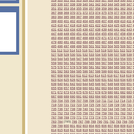
319
320
321
322
323
324
325
326
327
328
329
330
331
335
336
337
338
339
340
341
342
343
344
345
346
347
351
352
353
354
355
356
357
358
359
360
361
362
363
367
368
369
370
371
372
373
374
375
376
377
378
379
383
384
385
386
387
388
389
390
391
392
393
394
395
399
400
401
402
403
404
405
406
407
408
409
410
411
415
416
417
418
419
420
421
422
423
424
425
426
427
431
432
433
434
435
436
437
438
439
440
441
442
443
447
448
449
450
451
452
453
454
455
456
457
458
459
463
464
465
466
467
468
469
470
471
472
473
474
475
479
480
481
482
483
484
485
486
487
488
489
490
491
495
496
497
498
499
500
501
502
503
504
505
506
507
511
512
513
514
515
516
517
518
519
520
521
522
523
527
528
529
530
531
532
533
534
535
536
537
538
539
543
544
545
546
547
548
549
550
551
552
553
554
555
559
560
561
562
563
564
565
566
567
568
569
570
571
575
576
577
578
579
580
581
582
583
584
585
586
587
591
592
593
594
595
596
597
598
599
600
601
602
603
607
608
609
610
611
612
613
614
615
616
617
618
619
623
624
625
626
627
628
629
630
631
632
633
634
635
639
640
641
642
643
644
645
646
647
648
649
650
651
655
656
657
658
659
660
661
662
663
664
665
666
667
671
672
673
674
675
676
677
678
679
680
681
682
683
687
688
689
690
691
692
693
694
695
696
697
698
699
703
704
705
706
707
708
709
710
711
712
713
714
715
719
720
721
722
723
724
725
726
727
728
729
730
731
735
736
737
738
739
740
741
742
743
744
745
746
747
751
752
753
754
755
756
757
758
759
760
761
762
763
767
768
769
770
771
772
773
774
775
776
777
778
779
783
784
[785]
786
787
788
789
790
791
792
793
794
795
798
799
800
801
802
803
804
805
806
807
808
809
810
814
815
816
817
818
819
820
821
822
823
824
825
826