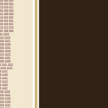
843
844
845
859
860
861
875
876
877
891
892
893
907
908
909
923
924
925
939
940
941
955
956
957
971
972
973
987
988
989
02
1003
014
1015
026
1027
038
1039
050
1051
062
1063
074
1075
086
1087
098
1099
0
1111
1112
1124
1125
36
1137
48
1149
60
1161
72
1173
84
1185
96
1197
208
1209
220
1221
232
1233
244
1245
256
1257