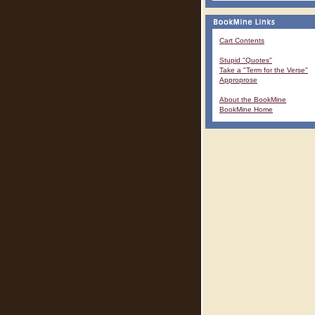
Cart Contents
Stupid "Quotes"
Take a "Term for the Verse"
Approprose
About the BookMine
BookMine Home