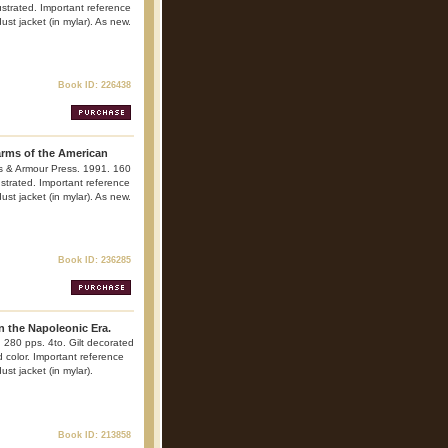
llustrated. Important reference
dust jacket (in mylar). As new.
Book ID: 226438
arms of the American
s & Armour Press. 1991. 160
lustrated. Important reference
dust jacket (in mylar). As new.
Book ID: 236285
n the Napoleonic Era.
 280 pps. 4to. Gilt decorated
nd color. Important reference
ust jacket (in mylar).
Book ID: 213858