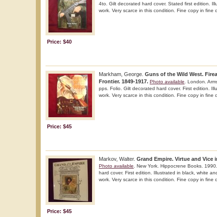
4to. Gilt decorated hard cover. Stated first edition. I
work. Very scarce in this condition. Fine copy in fine 
Price: $40
Markham, George.
Guns of the Wild West. Fire
Frontier. 1849-1917.
Photo available
. London. Arm
pps. Folio. Gilt decorated hard cover. First edition. Il
work. Very scarce in this condition. Fine copy in fine 
Price: $45
Markov, Walter.
Grand Empire. Virtue and Vice i
Photo available
. New York. Hippocrene Books. 1990.
hard cover. First edition. Illustrated in black, white a
work. Very scarce in this condition. Fine copy in fine d
Price: $45