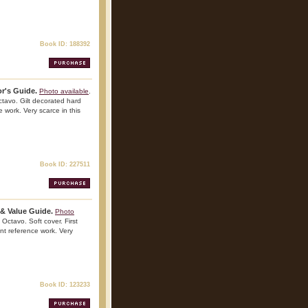
Book ID: 188392
or's Guide.
Photo available
.
ctavo. Gilt decorated hard
e work. Very scarce in this
Book ID: 227511
n & Value Guide.
Photo
Octavo. Soft cover. First
ant reference work. Very
Book ID: 123233