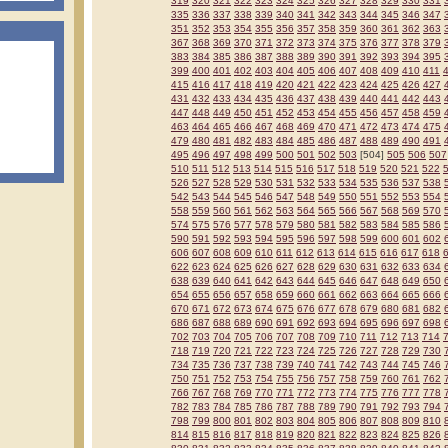
319
320
321
322
323
324
325
326
327
328
329
330
331
335
336
337
338
339
340
341
342
343
344
345
346
347
351
352
353
354
355
356
357
358
359
360
361
362
363
367
368
369
370
371
372
373
374
375
376
377
378
379
383
384
385
386
387
388
389
390
391
392
393
394
395
399
400
401
402
403
404
405
406
407
408
409
410
411
415
416
417
418
419
420
421
422
423
424
425
426
427
431
432
433
434
435
436
437
438
439
440
441
442
443
447
448
449
450
451
452
453
454
455
456
457
458
459
463
464
465
466
467
468
469
470
471
472
473
474
475
479
480
481
482
483
484
485
486
487
488
489
490
491
495
496
497
498
499
500
501
502
503
[504]
505
506
507
510
511
512
513
514
515
516
517
518
519
520
521
522
526
527
528
529
530
531
532
533
534
535
536
537
538
542
543
544
545
546
547
548
549
550
551
552
553
554
558
559
560
561
562
563
564
565
566
567
568
569
570
574
575
576
577
578
579
580
581
582
583
584
585
586
590
591
592
593
594
595
596
597
598
599
600
601
602
606
607
608
609
610
611
612
613
614
615
616
617
618
622
623
624
625
626
627
628
629
630
631
632
633
634
638
639
640
641
642
643
644
645
646
647
648
649
650
654
655
656
657
658
659
660
661
662
663
664
665
666
670
671
672
673
674
675
676
677
678
679
680
681
682
686
687
688
689
690
691
692
693
694
695
696
697
698
702
703
704
705
706
707
708
709
710
711
712
713
714
718
719
720
721
722
723
724
725
726
727
728
729
730
734
735
736
737
738
739
740
741
742
743
744
745
746
750
751
752
753
754
755
756
757
758
759
760
761
762
766
767
768
769
770
771
772
773
774
775
776
777
778
782
783
784
785
786
787
788
789
790
791
792
793
794
798
799
800
801
802
803
804
805
806
807
808
809
810
814
815
816
817
818
819
820
821
822
823
824
825
826