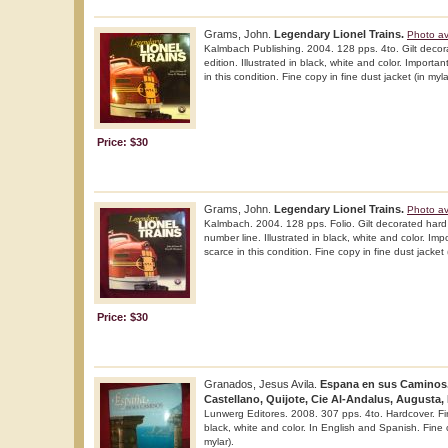
Grams, John.
Legendary Lionel Trains.
Photo av
Kalmbach Publishing. 2004. 128 pps. 4to. Gilt decora
edition. Illustrated in black, white and color. Importa
in this condition. Fine copy in fine dust jacket (in myla
Price: $30
Grams, John.
Legendary Lionel Trains.
Photo av
Kalmbach. 2004. 128 pps. Folio. Gilt decorated hard co
number line. Illustrated in black, white and color. Im
scarce in this condition. Fine copy in fine dust jacket 
Price: $30
Granados, Jesus Avila.
Espana en sus Caminos. 
Castellano, Quijote, Cie Al-Andalus, Augusta, 
Lunwerg Editores. 2008. 307 pps. 4to. Hardcover. First
black, white and color. In English and Spanish. Fine c
mylar).