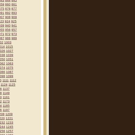
843
844
845
859
860
861
875
876
877
891
892
893
907
908
909
923
924
925
939
940
941
955
956
957
971
972
973
987
988
989
02
1003
014
1015
026
1027
038
1039
050
1051
062
1063
074
1075
086
1087
098
1099
0
1111
1112
1124
1125
36
1137
48
1149
60
1161
72
1173
84
1185
96
1197
208
1209
220
1221
232
1233
244
1245
256
1257