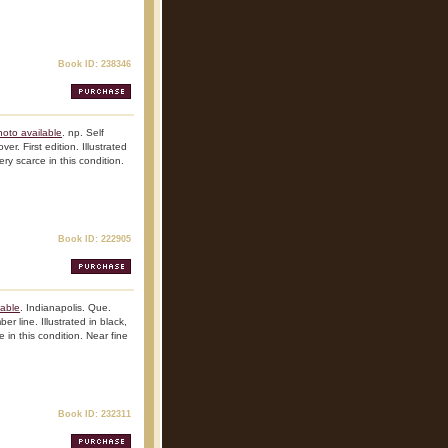
Book ID: 238346
oto available
. np. Self
r. First edition. Illustrated
ry scarce in this condition.
Book ID: 222905
lable
. Indianapolis. Que.
er line. Illustrated in black,
 in this condition. Near fine
Book ID: 232311