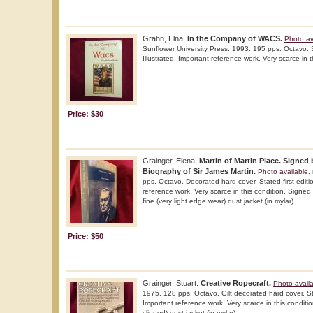
Grahn, Elna.
In the Company of WACS.
Photo av
Sunflower University Press. 1993. 195 pps. Octavo. So
Illustrated. Important reference work. Very scarce in t
Price: $30
Grainger, Elena.
Martin of Martin Place. Signed 
Biography of Sir James Martin.
Photo available
.
pps. Octavo. Decorated hard cover. Stated first editio
reference work. Very scarce in this condition. Signed
fine (very light edge wear) dust jacket (in mylar).
Price: $50
Grainger, Stuart.
Creative Ropecraft.
Photo avail
1975. 128 pps. Octavo. Gilt decorated hard cover. Stat
Important reference work. Very scarce in this condition
clipped) dust jacket (in mylar).