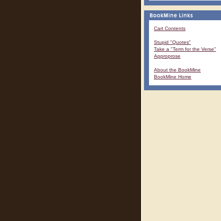
Cart Contents
Stupid "Quotes"
Take a "Term for the Verse"
Approprose
About the BookMine
BookMine Home