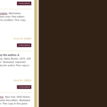
ailable
. Manhattan.
ft cover. First edition.
his condition. Fine copy.
Book ID: 230603
by the author. A
 np. Alpha Books. 1970. 165
n. Illustrated. Important
 by the author. Fine copy in
Book ID: 238214
able
. New York. W.W. Norton.
ed first edition. Illustrated.
. Fine copy in fine (price