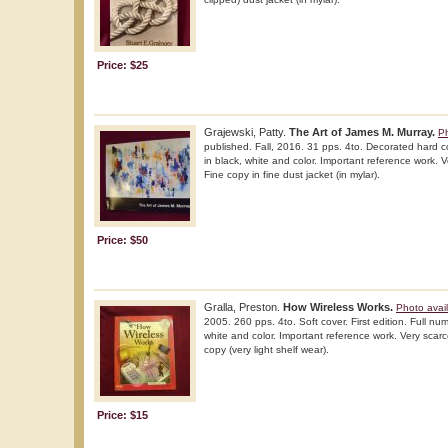
Price: $25
Grajewski, Patty.
The Art of James M. Murray.
Ph
published. Fall, 2016. 31 pps. 4to. Decorated hard cove
in black, white and color. Important reference work. Ve
Fine copy in fine dust jacket (in mylar).
Price: $50
Gralla, Preston.
How Wireless Works.
Photo avai
2005. 260 pps. 4to. Soft cover. First edition. Full numb
white and color. Important reference work. Very scarce
copy (very light shelf wear).
Price: $15