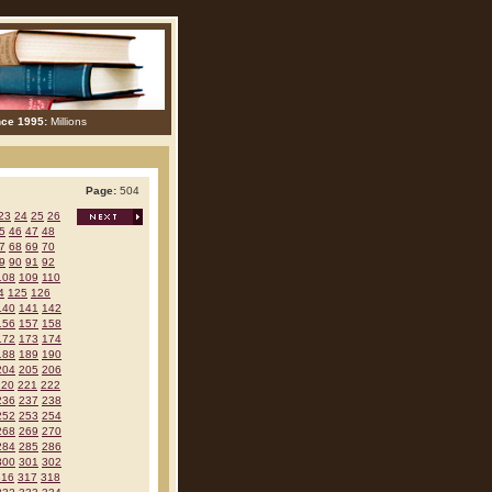
nce 1995:
Millions
Page:
504
23
24
25
26
5
46
47
48
7
68
69
70
9
90
91
92
108
109
110
4
125
126
140
141
142
156
157
158
172
173
174
188
189
190
204
205
206
220
221
222
236
237
238
252
253
254
268
269
270
284
285
286
300
301
302
316
317
318