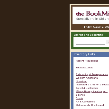
Friday, August 7, 20
Recent Acquisitions
Featured Items
Railroading & Transportation
Western Americana
Literature
Illustrated & Children's Books
Travel & Exploration
Military History, Aviation, etc.
Science
Sports
Art & Collectibles
Categorically Challenged