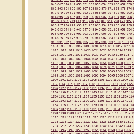
830
831
832
833
834
835
836
837
838
839
840
841
842
846
847
848
849
850
851
852
853
854
855
856
857
858
862
863
864
865
866
867
868
869
870
871
872
873
874
878
879
880
881
882
883
884
885
886
887
888
889
890
894
895
896
897
898
899
900
901
902
903
904
905
906
910
911
912
913
914
915
916
917
918
919
920
921
922
926
927
928
929
930
931
932
933
934
935
936
937
938
942
943
944
945
946
947
948
949
950
951
952
953
954
958
959
960
961
962
963
964
965
966
967
968
969
970
974
975
976
977
978
979
980
981
982
983
984
985
986
990
991
992
993
994
995
996
997
998
999
1000
1001
10
1004
1005
1006
1007
1008
1009
1010
1011
1012
1013
1
1016
1017
1018
1019
1020
1021
1022
1023
1024
1025
1
1028
1029
1030
1031
1032
1033
1034
1035
1036
1037
1
1040
1041
1042
1043
1044
1045
1046
1047
1048
1049
1
1052
1053
1054
1055
1056
1057
1058
1059
1060
1061
1
1064
1065
1066
1067
1068
1069
1070
1071
1072
1073
1
1076
1077
1078
1079
1080
1081
1082
1083
1084
1085
1
1088
1089
1090
1091
1092
1093
1094
1095
1096
1097
1
1100
1101
1102
1103
1104
1105
1106
1107
1108
1109
111
1113
1114
1115
1116
1117
1118
1119
1120
1121
1122
1123
1126
1127
1128
1129
1130
1131
1132
1133
1134
1135
11
1138
1139
1140
1141
1142
1143
1144
1145
1146
1147
11
1150
1151
1152
1153
1154
1155
1156
1157
1158
1159
11
1162
1163
1164
1165
1166
1167
1168
1169
1170
1171
11
1174
1175
1176
1177
1178
1179
1180
1181
1182
1183
11
1186
1187
1188
1189
1190
1191
1192
1193
1194
1195
11
1198
1199
1200
1201
1202
1203
1204
1205
1206
1207
1
1210
1211
1212
1213
1214
1215
1216
1217
1218
1219
1
1222
1223
1224
1225
1226
1227
1228
1229
1230
1231
1
1234
1235
1236
1237
1238
1239
1240
1241
1242
1243
1
1246
1247
1248
1249
1250
1251
1252
1253
1254
1255
1