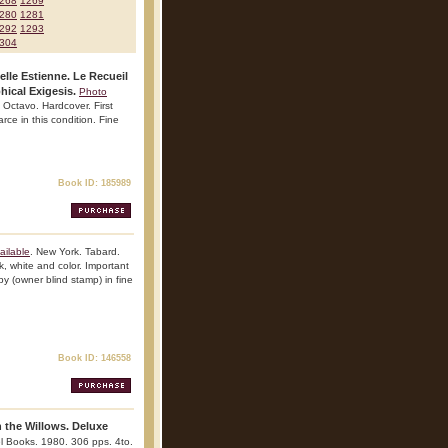
268
1269
280
1281
292
1293
304
elle Estienne. Le Recueil
hical Exigesis.
Photo
. Octavo. Hardcover. First
arce in this condition. Fine
Book ID: 185989
ailable
. New York. Tabard.
ck, white and color. Important
py (owner blind stamp) in fine
Book ID: 146558
 the Willows. Deluxe
el Books. 1980. 306 pps. 4to.