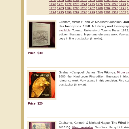
1258
1259
1260
1261
1262
1263
1264
1265
1266
1267
1
1270
1271
1272
1273
1274
1275
1276
1277
1278
1279
1
1282
1283
1284
1285
1286
1287
1288
1289
1290
1291
1
1294
1295
1296
1297
1298
1299
1300
1301
1302
1303
1
Graham, Victor E. and W. McAllister Johnson.
Jod
des Inscriptios. 1558. A Literary and Iconograp
available
. Toronto. University of Toronto Press. 1972
edition. Illustrated. Important reference work. Very sc
copy in fine dust jacket (in mylar).
Price: $30
Graham-Campbell, James.
The Vikings.
Photo av
1980. 4to. Hard cover. First edition. Illustrated in bla
reference work. Very scarce in this condition. Fine co
dust jacket (in mylar).
Price: $20
Grahame, Kenneth & Michael Hague.
The Wind in
binding.
Photo available
. New York. Henry Holt. Ari