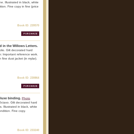
ne. Illustrated in black, white
ion. Fine copy in fine (price
Book ID: 239570
 in the Willows Letters.
lio. Gilt decorated hard
lor. Important reference work.
 fine dust jacket (in mylar).
Book ID: 230864
luxe binding.
Photo
ctavo. Gilt decorated hard
s. Illustrated in black, white
ndition. Fine copy.
Book ID: 233240