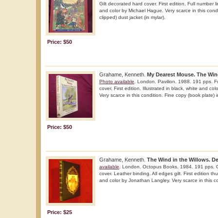
Gilt decorated hard cover. First edition. Full number li
and color by Michael Hague. Very scarce in this condit
clipped) dust jacket (in mylar).
Price: $50
Grahame, Kenneth.
My Dearest Mouse. The Wind
Photo available
. London. Pavilion. 1988. 191 pps. Fo
cover. First edition. Illustrated in black, white and co
Very scarce in this condition. Fine copy (book plate) in
Price: $50
Grahame, Kenneth.
The Wind in the Willows. De
available
. London. Octopus Books. 1984. 191 pps. O
cover. Leather binding. All edges gilt. First edition thu
and color by Jonathan Langley. Very scarce in this co
Price: $25