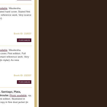
ailable
. Waukesha.
ted hard cover. Stated first
nt reference work. Very scarce
r).
Book ID: 218537
ailable
. Waukesha.
ver. First edition. Full
portant reference work. Very
(in mylar). As new.
Book ID: 232337
Santiago, Plata,
Insular.
Photo available
. np.
 edition. Illustrated in
opy in fine dust jacket (in