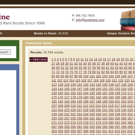
P: 9I6.752.78OI
E:
info@bookmine.com
26
Books in Stock:
32,620
Unique Visitors Si
Results:
32,584 results
1
2
3
4
5
6
7
8
9
10
11
12
13
14
15
16
17
18
19
20
21
22
27
28
29
30
31
32
33
34
35
36
37
38
39
40
41
42
43
44
4
49
50
51
52
53
54
55
56
57
58
59
60
61
62
63
64
65
66
6
71
72
73
74
75
76
77
78
79
80
81
82
83
84
85
86
87
88
8
93
94
95
96
97
98
99
100
101
102
103
104
105
106
107
111
112
113
114
115
116
117
118
119
120
121
122
123
12
127
128
129
130
131
132
133
134
135
136
137
138
139
143
144
145
146
147
148
149
150
151
152
153
154
155
159
160
161
162
163
164
165
166
167
168
169
170
171
175
176
177
178
179
180
181
182
183
184
185
186
187
191
192
193
194
195
196
197
198
199
200
201
202
203
207
208
209
210
211
212
213
214
215
216
217
218
219
223
224
225
226
227
228
229
230
231
232
233
234
235
239
240
241
242
243
244
245
246
247
248
249
250
251
255
256
257
258
259
260
261
262
263
264
265
266
267
271
272
273
274
275
276
277
278
279
280
281
282
283
287
288
289
290
291
292
293
294
295
296
297
298
299
303
304
305
306
307
308
309
310
311
312
313
314
315