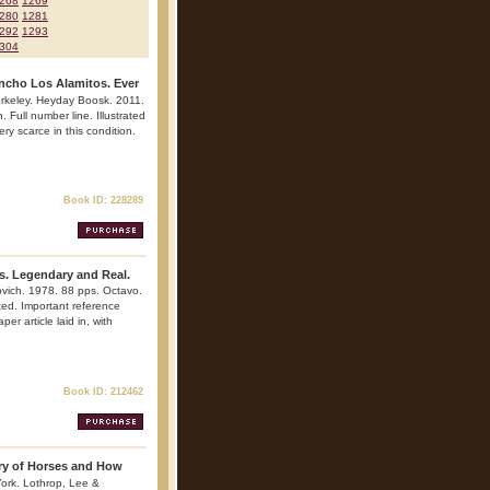
268
1269
280
1281
292
1293
304
ncho Los Alamitos. Ever
erkeley. Heyday Boosk. 2011.
. Full number line. Illustrated
ry scarce in this condition.
Book ID: 228289
ts. Legendary and Real.
ovich. 1978. 88 pps. Octavo.
rated. Important reference
er article laid in, with
.
Book ID: 212462
ry of Horses and How
ork. Lothrop, Lee &