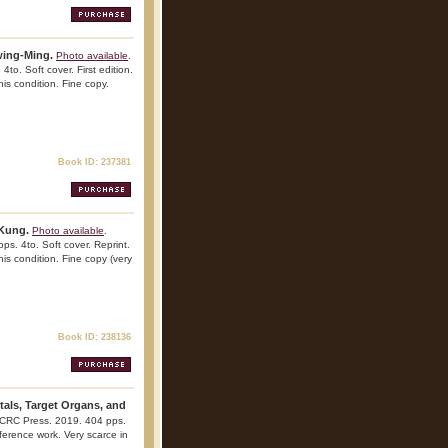
Jwing-Ming.
Photo available
.
o. Soft cover. First edition.
his condition. Fine copy.
Book ID: 237381
 Kung.
Photo available
.
s. 4to. Soft cover. Reprint.
his condition. Fine copy (very
Book ID: 238136
als, Target Organs, and
 CRC Press. 2019. 404 pps.
reference work. Very scarce in