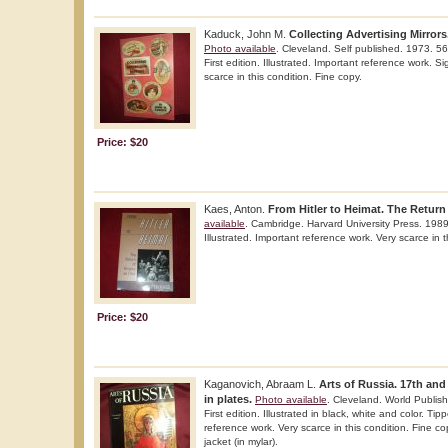
Kaduck, John M.
Collecting Advertising Mirrors
Photo available
. Cleveland. Self published. 1973. 56
First edition. Illustrated. Important reference work. S
scarce in this condition. Fine copy.
Price: $20
Kaes, Anton.
From Hitler to Heimat. The Return 
available
. Cambridge. Harvard University Press. 1989
Illustrated. Important reference work. Very scarce in t
Price: $20
Kaganovich, Abraam L.
Arts of Russia. 17th and
in plates.
Photo available
. Cleveland. World Publish
First edition. Illustrated in black, white and color. Ti
reference work. Very scarce in this condition. Fine co
jacket (in mylar).