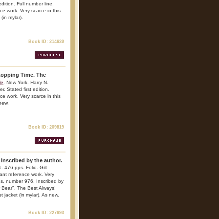
dition. Full number line.
nce work. Very scarce in this
(in mylar).
Book ID: 214639
topping Time. The
le
. New York. Harry N.
. Stated first edition.
nce work. Very scarce in this
 new.
Book ID: 209819
 Inscribed by the author.
 476 pps. Folio. Gilt
rtant reference work. Very
ies, number 976. Inscribed by
r Bear". The Best Always!
 jacket (in mylar). As new.
Book ID: 227693