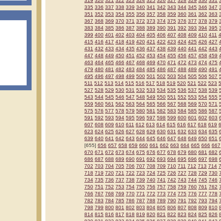
319
320
321
322
323
324
325
326
327
328
329
330
331
335
336
337
338
339
340
341
342
343
344
345
346
347
351
352
353
354
355
356
357
358
359
360
361
362
363
367
368
369
370
371
372
373
374
375
376
377
378
379
383
384
385
386
387
388
389
390
391
392
393
394
395
399
400
401
402
403
404
405
406
407
408
409
410
411
415
416
417
418
419
420
421
422
423
424
425
426
427
431
432
433
434
435
436
437
438
439
440
441
442
443
447
448
449
450
451
452
453
454
455
456
457
458
459
463
464
465
466
467
468
469
470
471
472
473
474
475
479
480
481
482
483
484
485
486
487
488
489
490
491
495
496
497
498
499
500
501
502
503
504
505
506
507
511
512
513
514
515
516
517
518
519
520
521
522
523
527
528
529
530
531
532
533
534
535
536
537
538
539
543
544
545
546
547
548
549
550
551
552
553
554
555
559
560
561
562
563
564
565
566
567
568
569
570
571
575
576
577
578
579
580
581
582
583
584
585
586
587
591
592
593
594
595
596
597
598
599
600
601
602
603
607
608
609
610
611
612
613
614
615
616
617
618
619
623
624
625
626
627
628
629
630
631
632
633
634
635
639
640
641
642
643
644
645
646
647
648
649
650
651
[655]
656
657
658
659
660
661
662
663
664
665
666
667
670
671
672
673
674
675
676
677
678
679
680
681
682
686
687
688
689
690
691
692
693
694
695
696
697
698
702
703
704
705
706
707
708
709
710
711
712
713
714
718
719
720
721
722
723
724
725
726
727
728
729
730
734
735
736
737
738
739
740
741
742
743
744
745
746
750
751
752
753
754
755
756
757
758
759
760
761
762
766
767
768
769
770
771
772
773
774
775
776
777
778
782
783
784
785
786
787
788
789
790
791
792
793
794
798
799
800
801
802
803
804
805
806
807
808
809
810
814
815
816
817
818
819
820
821
822
823
824
825
826