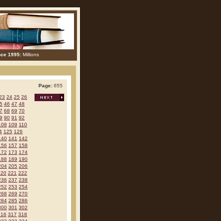
nce 1995:
Millions
Page:
655
23
24
25
26
5
46
47
48
7
68
69
70
9
90
91
92
108
109
110
4
125
126
140
141
142
156
157
158
172
173
174
188
189
190
204
205
206
220
221
222
236
237
238
252
253
254
268
269
270
284
285
286
300
301
302
316
317
318