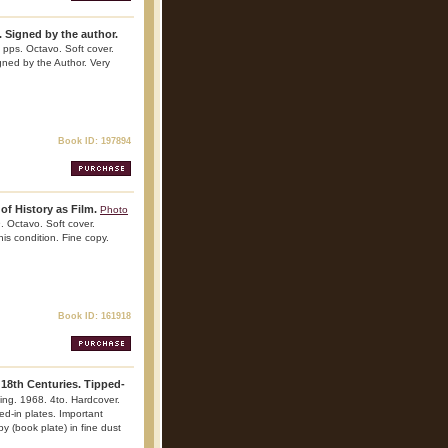
. Signed by the author.
 pps. Octavo. Soft cover.
igned by the Author. Very
Book ID: 197894
of History as Film.
Photo
. Octavo. Soft cover.
his condition. Fine copy.
Book ID: 161918
 18th Centuries. Tipped-
ing. 1968. 4to. Hardcover.
pped-in plates. Important
py (book plate) in fine dust