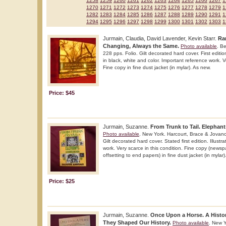
1258
1259
1260
1261
1262
1263
1264
1265
1266
1267
1
1270
1271
1272
1273
1274
1275
1276
1277
1278
1279
1
1282
1283
1284
1285
1286
1287
1288
1289
1290
1291
1
1294
1295
1296
1297
1298
1299
1300
1301
1302
1303
1
Jurmain, Claudia, David Lavender, Kevin Starr.
Ra
Changing, Always the Same.
Photo available
. B
228 pps. Folio. Gilt decorated hard cover. First edition
in black, white and color. Important reference work. Ve
Fine copy in fine dust jacket (in mylar). As new.
Price: $45
Jurmain, Suzanne.
From Trunk to Tail. Elephan
Photo available
. New York. Harcourt, Brace & Jovan
Gilt decorated hard cover. Stated first edition. Illust
work. Very scarce in this condition. Fine copy (newspap
offsetting to end papers) in fine dust jacket (in mylar)
Price: $25
Jurmain, Suzanne.
Once Upon a Horse. A Histo
They Shaped Our History.
Photo available
. New Y