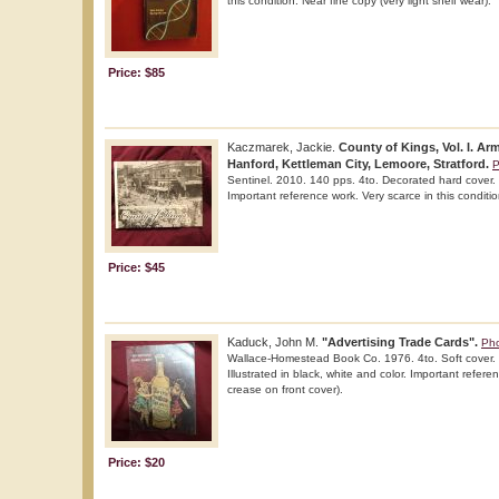
this condition. Near fine copy (very light shelf wear).
Price: $85
Kaczmarek, Jackie.
County of Kings, Vol. I. Ar
Hanford, Kettleman City, Lemoore, Stratford.
P
Sentinel. 2010. 140 pps. 4to. Decorated hard cover. Fi
Important reference work. Very scarce in this conditi
Price: $45
Kaduck, John M.
"Advertising Trade Cards".
Pho
Wallace-Homestead Book Co. 1976. 4to. Soft cover. St
Illustrated in black, white and color. Important refere
crease on front cover).
Price: $20