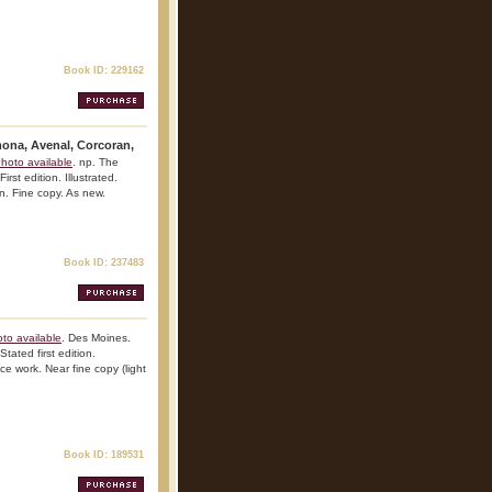
Book ID: 229162
mona, Avenal, Corcoran,
hoto available
. np. The
rst edition. Illustrated.
on. Fine copy. As new.
Book ID: 237483
to available
. Des Moines.
ated first edition.
nce work. Near fine copy (light
Book ID: 189531