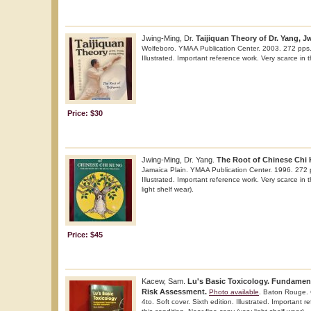
Jwing-Ming, Dr.
Taijiquan Theory of Dr. Yang, 
Wolfeboro. YMAA Publication Center. 2003. 272 pps. 4t
Illustrated. Important reference work. Very scarce in t
Price: $30
Jwing-Ming, Dr. Yang.
The Root of Chinese Chi
Jamaica Plain. YMAA Publication Center. 1996. 272 pp
Illustrated. Important reference work. Very scarce in t
light shelf wear).
Price: $45
Kacew, Sam.
Lu's Basic Toxicology. Fundament
Risk Assessment.
Photo available
. Baton Rouge.
4to. Soft cover. Sixth edition. Illustrated. Important 