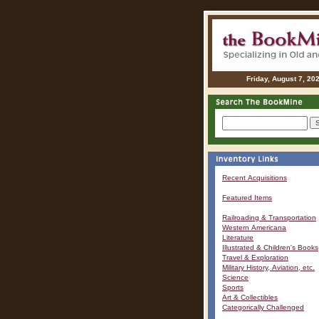
Friday, August 7, 20
Recent Acquisitions
Featured Items
Railroading & Transportation
Western Americana
Literature
Illustrated & Children's Books
Travel & Exploration
Military History, Aviation, etc.
Science
Sports
Art & Collectibles
Categorically Challenged