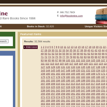
P: 9I6.752.78OI
E:
info@bookmine.com
26
Books in Stock:
32,620
Unique Visitors Si
Results:
32,584 results
1
2
3
4
5
6
7
8
9
10
11
12
13
14
15
16
17
18
19
20
21
22
27
28
29
30
31
32
33
34
35
36
37
38
39
40
41
42
43
44
4
49
50
51
52
53
54
55
56
57
58
59
60
61
62
63
64
65
66
6
71
72
73
74
75
76
77
78
79
80
81
82
83
84
85
86
87
88
8
93
94
95
96
97
98
99
100
101
102
103
104
105
106
107
111
112
113
114
115
116
117
118
119
120
121
122
123
12
127
128
129
130
131
132
133
134
135
136
137
138
139
143
144
145
146
147
148
149
150
151
152
153
154
155
159
160
161
162
163
164
165
166
167
168
169
170
171
175
176
177
178
179
180
181
182
183
184
185
186
187
191
192
193
194
195
196
197
198
199
200
201
202
203
207
208
209
210
211
212
213
214
215
216
217
218
219
223
224
225
226
227
228
229
230
231
232
233
234
235
239
240
241
242
243
244
245
246
247
248
249
250
251
255
256
257
258
259
260
261
262
263
264
265
266
267
271
272
273
274
275
276
277
278
279
280
281
282
283
287
288
289
290
291
292
293
294
295
296
297
298
299
303
304
305
306
307
308
309
310
311
312
313
314
315