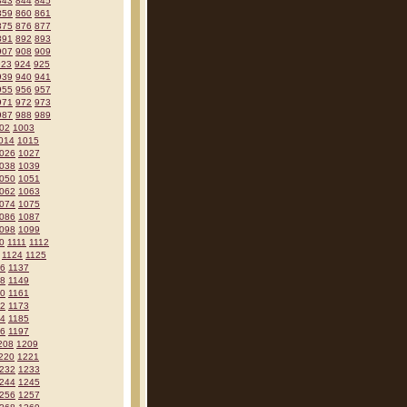
843
844
845
859
860
861
875
876
877
891
892
893
907
908
909
923
924
925
939
940
941
955
956
957
971
972
973
987
988
989
02
1003
014
1015
026
1027
038
1039
050
1051
062
1063
074
1075
086
1087
098
1099
0
1111
1112
1124
1125
36
1137
48
1149
60
1161
72
1173
84
1185
96
1197
208
1209
220
1221
232
1233
244
1245
256
1257