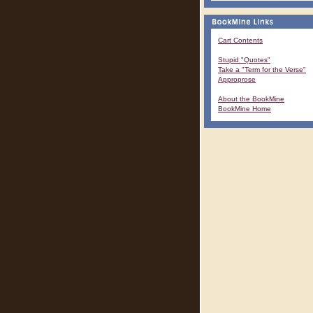
Cart Contents
Stupid "Quotes"
Take a "Term for the Verse"
Approprose
About the BookMine
BookMine Home