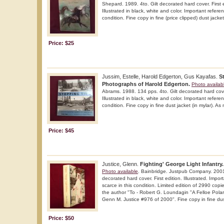
Shepard. 1989. 4to. Gilt decorated hard cover. First e
Illustrated in black, white and color. Important refere
condition. Fine copy in fine (price clipped) dust jacket 
Price: $25
Jussim, Estelle, Harold Edgerton, Gus Kayafas.
S
Photographs of Harold Edgerton.
Photo availab
Abrams. 1988. 134 pps. 4to. Gilt decorated hard cover
Illustrated in black, white and color. Important refere
condition. Fine copy in fine dust jacket (in mylar). As
Price: $45
Justice, Glenn.
Fighting' George Light Infantry.
Photo available
. Bainbridge. Justpub Company. 2001.
decorated hard cover. First edition. Illustrated. Impo
scarce in this condition. Limited edition of 2990 cop
the author "To - Robert G. Loundagin "A Felloe Pola
Genn M. Justice #976 of 2000". Fine copy in fine dust
Price: $50