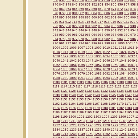
830
831
832
833
834
835
836
837
838
839
840
841
842
846
847
848
849
850
851
852
853
854
855
856
857
858
862
863
864
865
866
867
868
869
870
871
872
873
874
878
879
880
881
882
883
884
885
886
887
888
889
890
894
895
896
897
898
899
900
901
902
903
904
905
906
910
911
912
913
914
915
916
917
918
919
920
921
922
926
927
928
929
930
931
932
933
934
935
936
937
938
942
943
944
945
946
947
948
949
950
951
952
953
954
958
959
960
961
962
963
964
965
966
967
968
969
970
974
975
976
977
978
979
980
981
982
983
984
985
986
990
991
992
993
994
995
996
997
998
999
1000
1001
10
1004
1005
1006
1007
1008
1009
1010
1011
1012
1013
1
1016
1017
1018
1019
1020
1021
1022
1023
1024
1025
1
1028
1029
1030
1031
1032
1033
1034
1035
1036
1037
1
1040
1041
1042
1043
1044
1045
1046
1047
1048
1049
1
1052
1053
1054
1055
1056
1057
1058
1059
1060
1061
1
1064
1065
1066
1067
1068
1069
1070
1071
1072
1073
1
1076
1077
1078
1079
1080
1081
1082
1083
1084
1085
1
1088
1089
1090
1091
1092
1093
1094
1095
1096
1097
1
1100
1101
1102
1103
1104
1105
1106
1107
1108
1109
111
1113
1114
1115
1116
1117
1118
1119
1120
1121
1122
1123
1126
1127
1128
1129
1130
1131
1132
1133
1134
1135
11
1138
1139
1140
1141
1142
1143
1144
1145
1146
1147
11
1150
1151
1152
1153
1154
1155
1156
1157
1158
1159
11
1162
1163
1164
1165
1166
1167
1168
1169
1170
1171
11
1174
1175
1176
1177
1178
1179
1180
1181
1182
1183
11
1186
1187
1188
1189
1190
1191
1192
1193
1194
1195
11
1198
1199
1200
1201
1202
1203
1204
1205
1206
1207
1
1210
1211
1212
1213
1214
1215
1216
1217
1218
1219
1
1222
1223
1224
1225
1226
1227
1228
1229
1230
1231
1
1234
1235
1236
1237
1238
1239
1240
1241
1242
1243
1
1246
1247
1248
1249
1250
1251
1252
1253
1254
1255
1