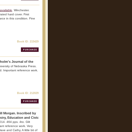
available
. Winchester.
ated hard cover. First
arce in this condition. Fine
Book ID: 215429
holm's Journal of the
niversity of Nebraska Press.
ed. Important reference work.
Book ID: 212029
ill Morgan. Inscribed by
stry, Education and Civic
14. 464 pps. 4to. Gilt
rtant reference work. Very
ave and Cathy, A little bit of