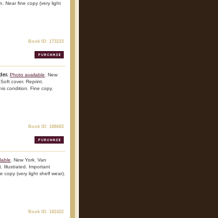
n. Near fine copy (very light
Book ID: 173233
der.
Photo available
. New
Soft cover. Reprint.
his condition. Fine copy.
Book ID: 188683
lable
. New York. Van
 Illustrated. Important
e copy (very light shelf wear).
Book ID: 182422