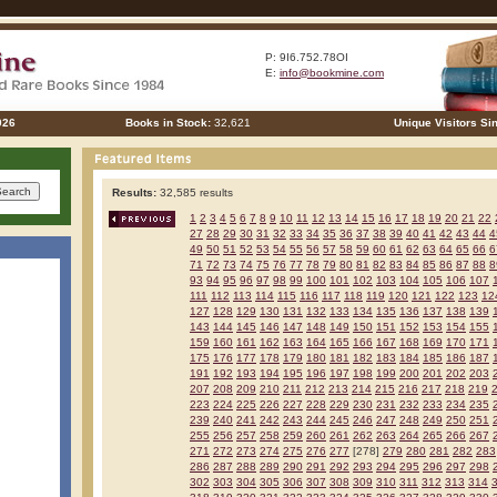
P: 9I6.752.78OI
E:
info@bookmine.com
026
Books in Stock:
32,621
Unique Visitors Si
Results:
32,585 results
1
2
3
4
5
6
7
8
9
10
11
12
13
14
15
16
17
18
19
20
21
22
27
28
29
30
31
32
33
34
35
36
37
38
39
40
41
42
43
44
4
49
50
51
52
53
54
55
56
57
58
59
60
61
62
63
64
65
66
6
71
72
73
74
75
76
77
78
79
80
81
82
83
84
85
86
87
88
8
93
94
95
96
97
98
99
100
101
102
103
104
105
106
107
111
112
113
114
115
116
117
118
119
120
121
122
123
12
127
128
129
130
131
132
133
134
135
136
137
138
139
143
144
145
146
147
148
149
150
151
152
153
154
155
159
160
161
162
163
164
165
166
167
168
169
170
171
175
176
177
178
179
180
181
182
183
184
185
186
187
191
192
193
194
195
196
197
198
199
200
201
202
203
207
208
209
210
211
212
213
214
215
216
217
218
219
223
224
225
226
227
228
229
230
231
232
233
234
235
239
240
241
242
243
244
245
246
247
248
249
250
251
255
256
257
258
259
260
261
262
263
264
265
266
267
271
272
273
274
275
276
277
[278]
279
280
281
282
283
286
287
288
289
290
291
292
293
294
295
296
297
298
302
303
304
305
306
307
308
309
310
311
312
313
314