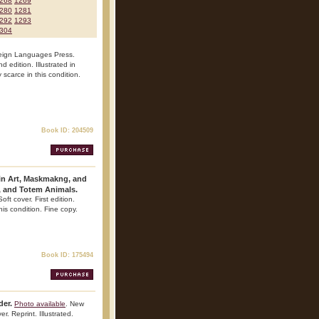
268
1269
280
1281
292
1293
304
reign Languages Press.
edition. Illustrated in
 scarce in this condition.
Book ID: 204509
 in Art, Maskmakng, and
, and Totem Animals.
oft cover. First edition.
his condition. Fine copy.
Book ID: 175494
der.
Photo available
. New
. Reprint. Illustrated.