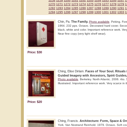
1258
1259
1260
1261
1262
1263
1264
1265
1266
1267
1
1270
1271
1272
1273
1274
1275
1276
1277
1278
1279
1
1282
1283
1284
1285
1286
1287
1288
1289
1290
1291
1
1294
1295
1296
1297
1298
1299
1300
1301
1302
1303
1
Chin, Pa.
The Family.
Photo available
. Peking. Fo
1964. 232 pps. Octavo. Decorated hard cover. Second 
black, white and color. Important reference work. Very
Near fine copy (very light shelf wear).
Price: $30
Ching, Elise Dirlam.
Faces of Your Soul. Rituals
Guided Imagery with Ancestors, Spirit Guides
Photo available
. Berkeley. North Atlantic. 2006. 4to. S
Illustrated. Important reference work. Very scarce in t
Price: $20
Ching, Francis.
Architecture: Form, Space & Or
York. Van Nostrand Reinhold. 1979. Octavo. Soft cover