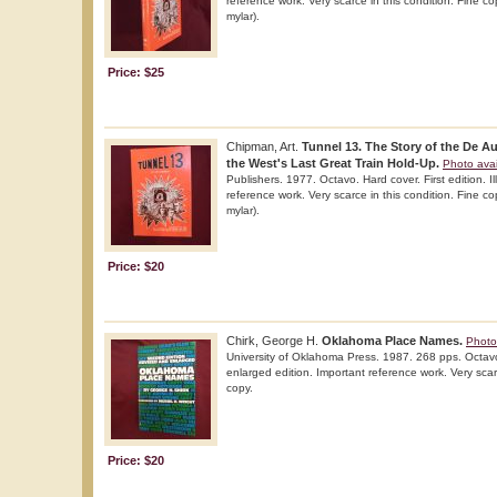
reference work. Very scarce in this condition. Fine cop
mylar).
Price: $25
Chipman, Art.
Tunnel 13. The Story of the De A
the West's Last Great Train Hold-Up.
Photo avai
Publishers. 1977. Octavo. Hard cover. First edition. Il
reference work. Very scarce in this condition. Fine cop
mylar).
Price: $20
Chirk, George H.
Oklahoma Place Names.
Photo
University of Oklahoma Press. 1987. 268 pps. Octav
enlarged edition. Important reference work. Very scarc
copy.
Price: $20