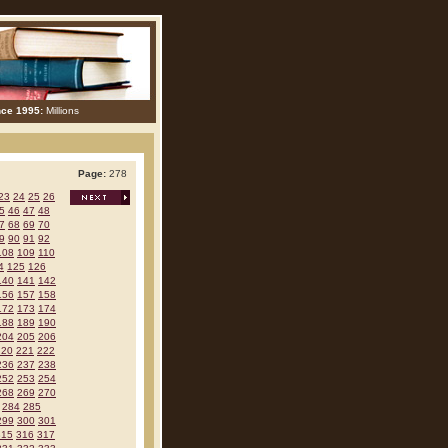
nce 1995:
Millions
Page:
278
23
24
25
26
5
46
47
48
7
68
69
70
9
90
91
92
108
109
110
4
125
126
140
141
142
156
157
158
172
173
174
188
189
190
204
205
206
220
221
222
236
237
238
252
253
254
268
269
270
284
285
299
300
301
315
316
317