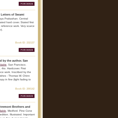
d Letters of Swami
aya Prakashan. Central
ted hard cover. Stated first
nt reference work. Very scarce
r).
Book ID: 232137
ed by the author. San
ilable
. San Francisco.
 4to. Hardcover. First
ence work. Inscribed by the
wishes - Thomas W. Chinn
py in fine (light fading to
Book ID: 200142
utremont Brothers and
lable
. Medford. Pine Cone
dition. Illustrated. Important