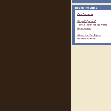
Cart Contents
Stupid "Quotes"
Take a "Term for the Verse"
Approprose
About the BookMine
BookMine Home