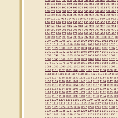
830
831
832
833
834
835
836
837
838
839
840
841
842
846
847
848
849
850
851
852
853
854
855
856
857
858
862
863
864
865
866
867
868
869
870
871
872
873
874
878
879
880
881
882
883
884
885
886
887
888
889
890
894
895
896
897
898
899
900
901
902
903
904
905
906
910
911
912
913
914
915
916
917
918
919
920
921
922
926
927
928
929
930
931
932
933
934
935
936
937
938
942
943
944
945
946
947
948
949
950
951
952
953
954
958
959
960
961
962
963
964
965
966
967
968
969
970
974
975
976
977
978
979
980
981
982
983
984
985
986
990
991
992
993
994
995
996
997
998
999
1000
1001
10
1004
1005
1006
1007
1008
1009
1010
1011
1012
1013
1
1016
1017
1018
1019
1020
1021
1022
1023
1024
1025
1
1028
1029
1030
1031
1032
1033
1034
1035
1036
1037
1
1040
1041
1042
1043
1044
1045
1046
1047
1048
1049
1
1052
1053
1054
1055
1056
1057
1058
1059
1060
1061
1
1064
1065
1066
1067
1068
1069
1070
1071
1072
1073
1
1076
1077
1078
1079
1080
1081
1082
1083
1084
1085
1
1088
1089
1090
1091
1092
1093
1094
1095
1096
1097
1
1100
1101
1102
1103
1104
1105
1106
1107
1108
1109
111
1113
1114
1115
1116
1117
1118
1119
1120
1121
1122
1123
1126
1127
1128
1129
1130
1131
1132
1133
1134
1135
11
1138
1139
1140
1141
1142
1143
1144
1145
1146
1147
11
1150
1151
1152
1153
1154
1155
1156
1157
1158
1159
11
1162
1163
1164
1165
1166
1167
1168
1169
1170
1171
11
1174
1175
1176
1177
1178
1179
1180
1181
1182
1183
11
1186
1187
1188
1189
1190
1191
1192
1193
1194
1195
11
1198
1199
1200
1201
1202
1203
1204
1205
1206
1207
1
1210
1211
1212
1213
1214
1215
1216
1217
1218
1219
1
1222
1223
1224
1225
1226
1227
1228
1229
1230
1231
1
1234
1235
1236
1237
1238
1239
1240
1241
1242
1243
1
1246
1247
1248
1249
1250
1251
1252
1253
1254
1255
1