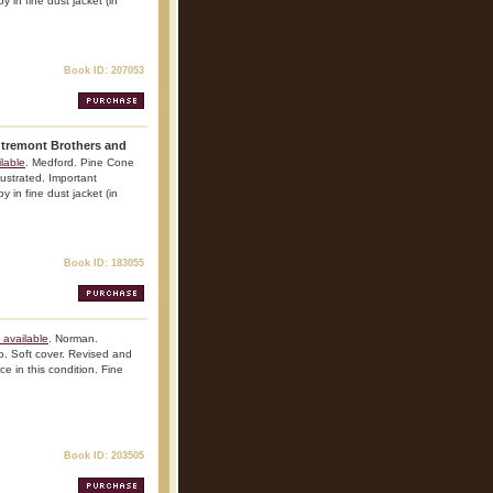
y in fine dust jacket (in
Book ID: 207053
utremont Brothers and
lable
. Medford. Pine Cone
lustrated. Important
y in fine dust jacket (in
Book ID: 183055
 available
. Norman.
o. Soft cover. Revised and
e in this condition. Fine
Book ID: 203505