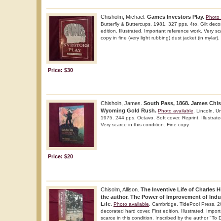
Chisholm, Michael.
Games Investors Play.
Photo 
Butterfly & Buttercups. 1981. 327 pps. 4to. Gilt decor
edition. Illustrated. Important reference work. Very sc
copy in fine (very light rubbing) dust jacket (in mylar).
Price: $30
Chisholn, James.
South Pass, 1868. James Chis
Wyoming Gold Rush.
Photo available
. Lincoln. U
1975. 244 pps. Octavo. Soft cover. Reprint. Illustrat
Very scarce in this condition. Fine copy.
Price: $20
Chisolm, Allison.
The Inventive Life of Charles H
the author. The Power of Improvement of Indu
Life.
Photo available
. Cambridge. TidePool Press. 20
decorated hard cover. First edition. Illustrated. Impo
scarce in this condition. Inscribed by the author "To D