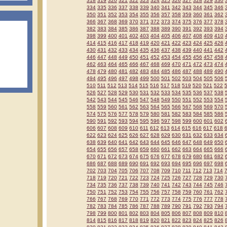
318
319
320
321
322
323
324
325
326
327
328
329
330
334
335
336
337
338
339
340
341
342
343
344
345
346
350
351
352
353
354
355
356
357
358
359
360
361
362
366
367
368
369
370
371
372
373
374
375
376
377
378
382
383
384
385
386
387
388
389
390
391
392
393
394
398
399
400
401
402
403
404
405
406
407
408
409
410
414
415
416
417
418
419
420
421
422
423
424
425
426
430
431
432
433
434
435
436
437
438
439
440
441
442
446
447
448
449
450
451
452
453
454
455
456
457
458
462
463
464
465
466
467
468
469
470
471
472
473
474
478
479
480
481
482
483
484
485
486
487
488
489
490
494
495
496
497
498
499
500
501
502
503
504
505
506
510
511
512
513
514
515
516
517
518
519
520
521
522
526
527
528
529
530
531
532
533
534
535
536
537
538
542
543
544
545
546
547
548
549
550
551
552
553
554
558
559
560
561
562
563
564
565
566
567
568
569
570
574
575
576
577
578
579
580
581
582
583
584
585
586
590
591
592
593
594
595
596
597
598
599
600
601
602
606
607
608
609
610
611
612
613
614
615
616
617
618
622
623
624
625
626
627
628
629
630
631
632
633
634
638
639
640
641
642
643
644
645
646
647
648
649
650
654
655
656
657
658
659
660
661
662
663
664
665
666
670
671
672
673
674
675
676
677
678
679
680
681
682
686
687
688
689
690
691
692
693
694
695
696
697
698
702
703
704
705
706
707
708
709
710
711
712
713
714
718
719
720
721
722
723
724
725
726
727
728
729
730
734
735
736
737
738
739
740
741
742
743
744
745
746
750
751
752
753
754
755
756
757
758
759
760
761
762
766
767
768
769
770
771
772
773
774
775
776
777
778
782
783
784
785
786
787
788
789
790
791
792
793
794
798
799
800
801
802
803
804
805
806
807
808
809
810
814
815
816
817
818
819
820
821
822
823
824
825
826