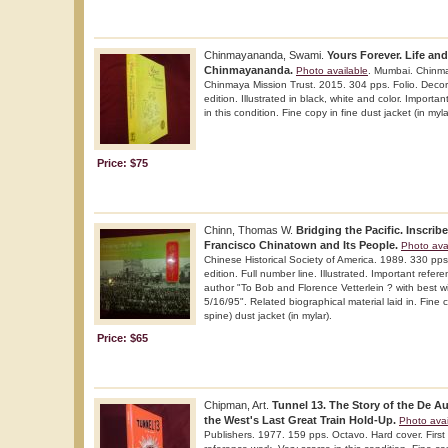
Chinmayananda, Swami.
Yours Forever. Life an
Chinmayananda.
Photo available
. Mumbai. Chinm
Chinmaya Mission Trust. 2015. 304 pps. Folio. Decora
edition. Illustrated in black, white and color. Importa
in this condition. Fine copy in fine dust jacket (in myla
Price: $75
Chinn, Thomas W.
Bridging the Pacific. Inscrib
Francisco Chinatown and Its People.
Photo ava
Chinese Historical Society of America. 1989. 330 pps.
edition. Full number line. Illustrated. Important refer
author "To Bob and Florence Vetterlein ? with best 
5/16/95". Related biographical material laid in. Fine co
spine) dust jacket (in mylar).
Price: $65
Chipman, Art.
Tunnel 13. The Story of the De A
the West's Last Great Train Hold-Up.
Photo avai
Publishers. 1977. 159 pps. Octavo. Hard cover. First e