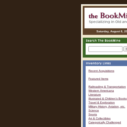
Saturday, August 8, 2
Recent Acquisitions
Featured Items
Railroading & Transportation
Western Americana
Literature
Illustrated & Children's Books
Travel & Exploration
Military History, Aviation, etc.
Science
Sports
Art & Collectibles
Categorically Challenged