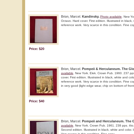
Brion, Marcel.
Kandinsky.
Photo available
. New Yo
Octavo. Hard cover. First edition. Illustrated in black,
reference work. Very scarce in this condition. Fine co
Price: $20
Brion, Marcel.
Pompeii & Herculaneum. The Glor
available
. New York. Elek. Crown Pub. 1960. 237 pps
cover. First edition. Illustrated in black, white and col
reference work. Very scarce in this condition. Fine c
in very good (light edge wear, chip on bottom of front
Price: $40
Brion, Marcel.
Pompeii and Herculaneum. The Gl
available
. New York. Crown Pub. 1961. 238 pps. 4to.
Second edition. Illustrated in black, white and color.
Very scarce in this condition. Fine copy.