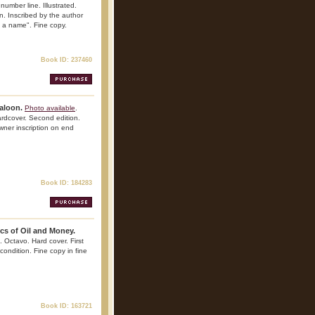
number line. Illustrated.
on. Inscribed by the author
 a name". Fine copy.
Book ID: 237460
aloon.
Photo available
.
rdcover. Second edition.
owner inscription on end
Book ID: 184283
cs of Oil and Money.
 Octavo. Hard cover. First
condition. Fine copy in fine
Book ID: 163721