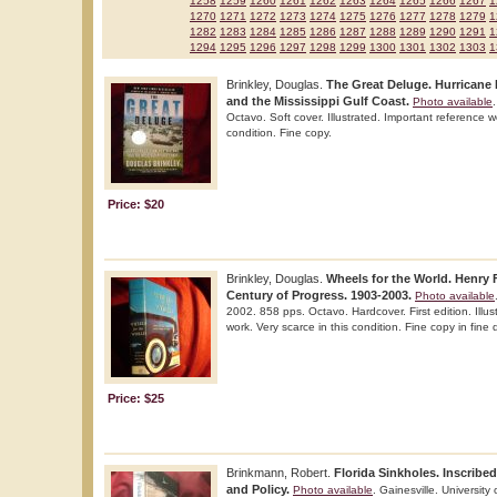
1258
1259
1260
1261
1262
1263
1264
1265
1266
1267
1
1270
1271
1272
1273
1274
1275
1276
1277
1278
1279
1
1282
1283
1284
1285
1286
1287
1288
1289
1290
1291
1
1294
1295
1296
1297
1298
1299
1300
1301
1302
1303
1
Brinkley, Douglas.
The Great Deluge. Hurricane 
and the Mississippi Gulf Coast.
Photo available
Octavo. Soft cover. Illustrated. Important reference wo
condition. Fine copy.
Price: $20
Brinkley, Douglas.
Wheels for the World. Henry 
Century of Progress. 1903-2003.
Photo available
2002. 858 pps. Octavo. Hardcover. First edition. Illus
work. Very scarce in this condition. Fine copy in fine d
Price: $25
Brinkmann, Robert.
Florida Sinkholes. Inscribed
and Policy.
Photo available
. Gainesville. University