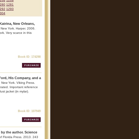
268
1269
280
1281
292
1293
304
Katrina, New Orleans,
. New York. Harper. 2006.
rk. Very scarce in this
Book ID: 174298
Ford, His Company, and a
. New York. Viking Press.
trated. Important reference
ust jacket (in mylar).
Book ID: 107949
 by the author. Science
 of Florida Press. 2013. 243