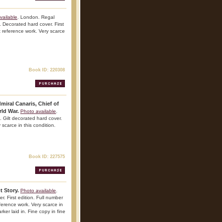
vailable
. London. Regal
 Decorated hard cover. First
nt reference work. Very scarce
Book ID: 220308
miral Canaris, Chief of
rld War.
Photo available
.
 Gilt decorated hard cover.
 scarce in this condition.
Book ID: 227575
t Story.
Photo available
.
. First edition. Full number
reference work. Very scarce in
ker laid in. Fine copy in fine