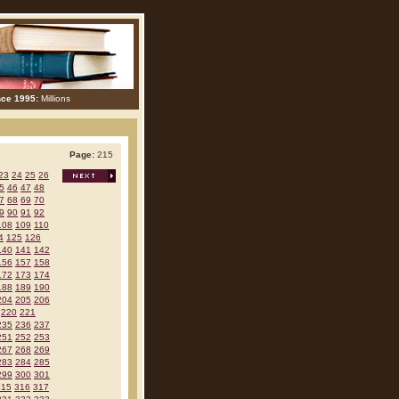
nce 1995:
Millions
Page:
215
23
24
25
26
5
46
47
48
7
68
69
70
9
90
91
92
108
109
110
4
125
126
140
141
142
156
157
158
172
173
174
188
189
190
204
205
206
220
221
235
236
237
251
252
253
267
268
269
283
284
285
299
300
301
315
316
317