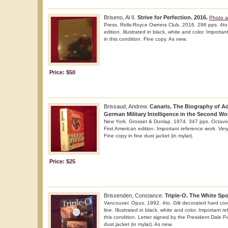
Briseno, Al II.
Strive for Perfection. 2016.
Photo a
Press. Rolls-Royce Owners Club. 2016. 296 pps. 4to.
edition. Illustrated in black, white and color. Importa
in this condition. Fine copy. As new.
Price: $50
Brissaud, Andrew.
Canaris. The Biography of Ad
German Military Intelligence in the Second Wo
New York. Grosset & Dunlap. 1974. 347 pps. Octavo.
First American edition. Important reference work. Very
Fine copy in fine dust jacket (in mylar).
Price: $25
Brissenden, Constance.
Triple-O. The White Spo
Vancouver. Opus. 1992. 4to. Gilt decorated hard cover
line. Illustrated in black, white and color. Important 
this condition. Letter signed by the President Dale Par
dust jacket (in mylar). As new.