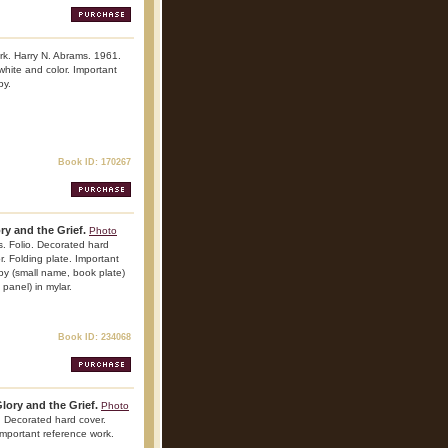
rk. Harry N. Abrams. 1961.
 white and color. Important
py.
Book ID: 170267
y and the Grief.
Photo
. Folio. Decorated hard
or. Folding plate. Important
opy (small name, book plate)
 panel) in mylar.
Book ID: 234068
ory and the Grief.
Photo
 Decorated hard cover.
 Important reference work.