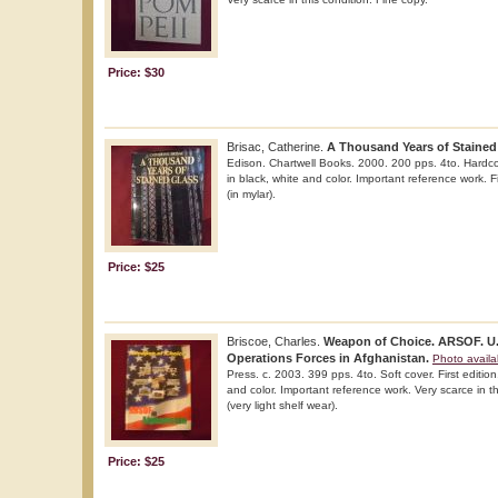
Price: $30
Brisac, Catherine.
A Thousand Years of Stained
Edison. Chartwell Books. 2000. 200 pps. 4to. Hardcover
in black, white and color. Important reference work. F
(in mylar).
Price: $25
Briscoe, Charles.
Weapon of Choice. ARSOF. U.
Operations Forces in Afghanistan.
Photo availa
Press. c. 2003. 399 pps. 4to. Soft cover. First edition.
and color. Important reference work. Very scarce in th
(very light shelf wear).
Price: $25