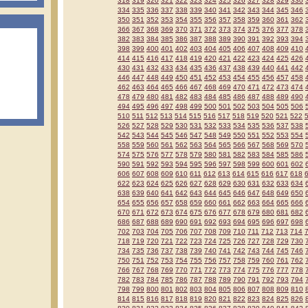
318
319
320
321
322
323
324
325
326
327
328
329
330
334
335
336
337
338
339
340
341
342
343
344
345
346
350
351
352
353
354
355
356
357
358
359
360
361
362
366
367
368
369
370
371
372
373
374
375
376
377
378
382
383
384
385
386
387
388
389
390
391
392
393
394
398
399
400
401
402
403
404
405
406
407
408
409
410
414
415
416
417
418
419
420
421
422
423
424
425
426
430
431
432
433
434
435
436
437
438
439
440
441
442
446
447
448
449
450
451
452
453
454
455
456
457
458
462
463
464
465
466
467
468
469
470
471
472
473
474
478
479
480
481
482
483
484
485
486
487
488
489
490
494
495
496
497
498
499
500
501
502
503
504
505
506
510
511
512
513
514
515
516
517
518
519
520
521
522
526
527
528
529
530
531
532
533
534
535
536
537
538
542
543
544
545
546
547
548
549
550
551
552
553
554
558
559
560
561
562
563
564
565
566
567
568
569
570
574
575
576
577
578
579
580
581
582
583
584
585
586
590
591
592
593
594
595
596
597
598
599
600
601
602
606
607
608
609
610
611
612
613
614
615
616
617
618
622
623
624
625
626
627
628
629
630
631
632
633
634
638
639
640
641
642
643
644
645
646
647
648
649
650
654
655
656
657
658
659
660
661
662
663
664
665
666
670
671
672
673
674
675
676
677
678
679
680
681
682
686
687
688
689
690
691
692
693
694
695
696
697
698
702
703
704
705
706
707
708
709
710
711
712
713
714
718
719
720
721
722
723
724
725
726
727
728
729
730
734
735
736
737
738
739
740
741
742
743
744
745
746
750
751
752
753
754
755
756
757
758
759
760
761
762
766
767
768
769
770
771
772
773
774
775
776
777
778
782
783
784
785
786
787
788
789
790
791
792
793
794
798
799
800
801
802
803
804
805
806
807
808
809
810
814
815
816
817
818
819
820
821
822
823
824
825
826