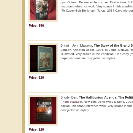
pps. Octavo. Decorated hard cover. First edition. Full 
Important reference work. Very scarce in this conditi
"To Casey Bob Brinkmann Texas, 2014 Cave without
Price: $50
Brinnin, John Malcolm.
The Sway of the Grand S
London. Arlington Books. 1986. 599 pps. Octavo. Ha
Illustrated. Very scarce in this condition. Fine copy (
paper) in near fine dust jacket (in mylar).
Price: $20
Briody, Dan.
The Halliburton Agenda. The Politi
Photo available
. New York. John Wiley & Sons. 2004.
edition. Important reference work. Very scarce in this 
dust jacket (in mylar).
Price: $20