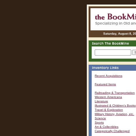
Saturday, August 8, 2
Recent Acquisitions
Featured Items
Railroading & Transportation
Western Americana
Literature
Illustrated & Children's Books
Travel & Exploration
Military History, Aviation, etc.
Science
Sports
Art & Collectibles
Categorically Challenged