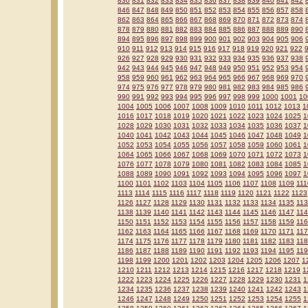
830
831
832
833
834
835
836
837
838
839
840
841
842
846
847
848
849
850
851
852
853
854
855
856
857
858
862
863
864
865
866
867
868
869
870
871
872
873
874
878
879
880
881
882
883
884
885
886
887
888
889
890
894
895
896
897
898
899
900
901
902
903
904
905
906
910
911
912
913
914
915
916
917
918
919
920
921
922
926
927
928
929
930
931
932
933
934
935
936
937
938
942
943
944
945
946
947
948
949
950
951
952
953
954
958
959
960
961
962
963
964
965
966
967
968
969
970
974
975
976
977
978
979
980
981
982
983
984
985
986
990
991
992
993
994
995
996
997
998
999
1000
1001
10
1004
1005
1006
1007
1008
1009
1010
1011
1012
1013
1
1016
1017
1018
1019
1020
1021
1022
1023
1024
1025
1
1028
1029
1030
1031
1032
1033
1034
1035
1036
1037
1
1040
1041
1042
1043
1044
1045
1046
1047
1048
1049
1
1052
1053
1054
1055
1056
1057
1058
1059
1060
1061
1
1064
1065
1066
1067
1068
1069
1070
1071
1072
1073
1
1076
1077
1078
1079
1080
1081
1082
1083
1084
1085
1
1088
1089
1090
1091
1092
1093
1094
1095
1096
1097
1
1100
1101
1102
1103
1104
1105
1106
1107
1108
1109
111
1113
1114
1115
1116
1117
1118
1119
1120
1121
1122
1123
1126
1127
1128
1129
1130
1131
1132
1133
1134
1135
11
1138
1139
1140
1141
1142
1143
1144
1145
1146
1147
11
1150
1151
1152
1153
1154
1155
1156
1157
1158
1159
11
1162
1163
1164
1165
1166
1167
1168
1169
1170
1171
11
1174
1175
1176
1177
1178
1179
1180
1181
1182
1183
11
1186
1187
1188
1189
1190
1191
1192
1193
1194
1195
11
1198
1199
1200
1201
1202
1203
1204
1205
1206
1207
1
1210
1211
1212
1213
1214
1215
1216
1217
1218
1219
1
1222
1223
1224
1225
1226
1227
1228
1229
1230
1231
1
1234
1235
1236
1237
1238
1239
1240
1241
1242
1243
1
1246
1247
1248
1249
1250
1251
1252
1253
1254
1255
1