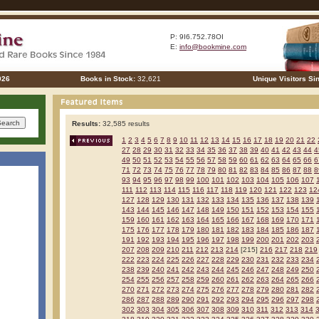
P: 9I6.752.78OI
E:
info@bookmine.com
026
Books in Stock:
32,621
Unique Visitors Si
Results:
32,585 results
1
2
3
4
5
6
7
8
9
10
11
12
13
14
15
16
17
18
19
20
21
22
27
28
29
30
31
32
33
34
35
36
37
38
39
40
41
42
43
44
4
49
50
51
52
53
54
55
56
57
58
59
60
61
62
63
64
65
66
6
71
72
73
74
75
76
77
78
79
80
81
82
83
84
85
86
87
88
8
93
94
95
96
97
98
99
100
101
102
103
104
105
106
107
111
112
113
114
115
116
117
118
119
120
121
122
123
12
127
128
129
130
131
132
133
134
135
136
137
138
139
143
144
145
146
147
148
149
150
151
152
153
154
155
159
160
161
162
163
164
165
166
167
168
169
170
171
175
176
177
178
179
180
181
182
183
184
185
186
187
191
192
193
194
195
196
197
198
199
200
201
202
203
207
208
209
210
211
212
213
214
[215]
216
217
218
219
222
223
224
225
226
227
228
229
230
231
232
233
234
238
239
240
241
242
243
244
245
246
247
248
249
250
254
255
256
257
258
259
260
261
262
263
264
265
266
270
271
272
273
274
275
276
277
278
279
280
281
282
286
287
288
289
290
291
292
293
294
295
296
297
298
302
303
304
305
306
307
308
309
310
311
312
313
314