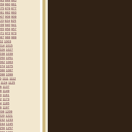
843
844
845
859
860
861
875
876
877
891
892
893
907
908
909
923
924
925
939
940
941
955
956
957
971
972
973
987
988
989
02
1003
014
1015
026
1027
038
1039
050
1051
062
1063
074
1075
086
1087
098
1099
0
1111
1112
1124
1125
36
1137
48
1149
60
1161
72
1173
84
1185
96
1197
208
1209
220
1221
232
1233
244
1245
256
1257