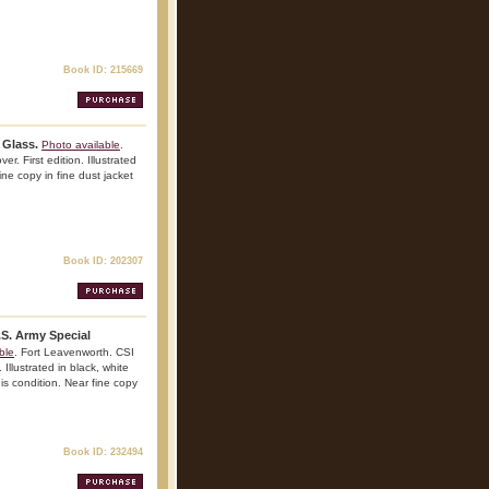
Book ID: 215669
 Glass.
Photo available
.
. First edition. Illustrated
ine copy in fine dust jacket
Book ID: 202307
S. Army Special
ble
. Fort Leavenworth. CSI
 Illustrated in black, white
is condition. Near fine copy
Book ID: 232494