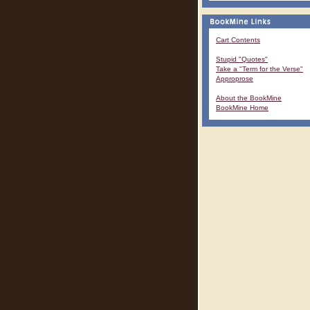
Cart Contents
Stupid "Quotes"
Take a "Term for the Verse"
Approprose
About the BookMine
BookMine Home