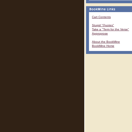
Cart Contents
Stupid "Quotes"
Take a "Term for the Verse"
Approprose
About the BookMine
BookMine Home