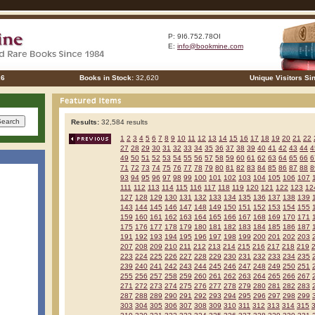
P: 9I6.752.78OI
E:
info@bookmine.com
26
Books in Stock:
32,620
Unique Visitors Si
Results:
32,584 results
1
2
3
4
5
6
7
8
9
10
11
12
13
14
15
16
17
18
19
20
21
22
27
28
29
30
31
32
33
34
35
36
37
38
39
40
41
42
43
44
4
49
50
51
52
53
54
55
56
57
58
59
60
61
62
63
64
65
66
6
71
72
73
74
75
76
77
78
79
80
81
82
83
84
85
86
87
88
8
93
94
95
96
97
98
99
100
101
102
103
104
105
106
107
111
112
113
114
115
116
117
118
119
120
121
122
123
12
127
128
129
130
131
132
133
134
135
136
137
138
139
143
144
145
146
147
148
149
150
151
152
153
154
155
159
160
161
162
163
164
165
166
167
168
169
170
171
175
176
177
178
179
180
181
182
183
184
185
186
187
191
192
193
194
195
196
197
198
199
200
201
202
203
207
208
209
210
211
212
213
214
215
216
217
218
219
223
224
225
226
227
228
229
230
231
232
233
234
235
239
240
241
242
243
244
245
246
247
248
249
250
251
255
256
257
258
259
260
261
262
263
264
265
266
267
271
272
273
274
275
276
277
278
279
280
281
282
283
287
288
289
290
291
292
293
294
295
296
297
298
299
303
304
305
306
307
308
309
310
311
312
313
314
315