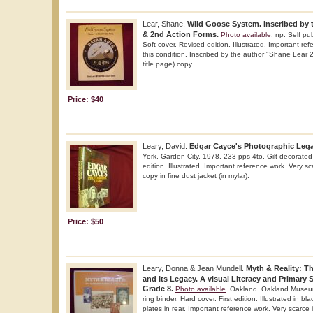
Lear, Shane.
Wild Goose System. Inscribed by th
& 2nd Action Forms.
Photo available
. np. Self pu
Soft cover. Revised edition. Illustrated. Important re
this condition. Inscribed by the author "Shane Lear
title page) copy.
Price: $40
Leary, David.
Edgar Cayce's Photographic Lega
York. Garden City. 1978. 233 pps 4to. Gilt decorated 
edition. Illustrated. Important reference work. Very sc
copy in fine dust jacket (in mylar).
Price: $50
Leary, Donna & Jean Mundell.
Myth & Reality: T
and Its Legacy. A visual Literacy and Primary
Grade 8.
Photo available
. Oakland. Oakland Museum 
ring binder. Hard cover. First edition. Illustrated in bl
plates in rear. Important reference work. Very scarce i