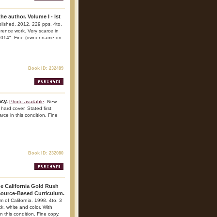
e author. Volume I - lst
blished. 2012. 229 pps. 4to.
ference work. Very scarce in
 2014". Fine (owner name on
Book ID: 232489
cy.
Photo available
. New
hard cover. Stated first
arce in this condition. Fine
Book ID: 232080
he California Gold Rush
 Source-Based Curriculum.
of California. 1998. 4to. 3
ack, white and color. With
n this condition. Fine copy.