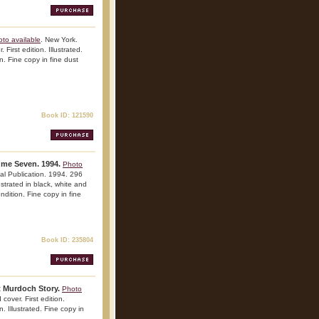
to available
. New York.
irst edition. Illustrated.
n. Fine copy in fine dust
Book ID: 121590
ume Seven. 1994.
Photo
al Publication. 1994. 296
lustrated in black, white and
ndition. Fine copy in fine
Book ID: 235804
t Murdoch Story.
Photo
cover. First edition.
. Illustrated. Fine copy in