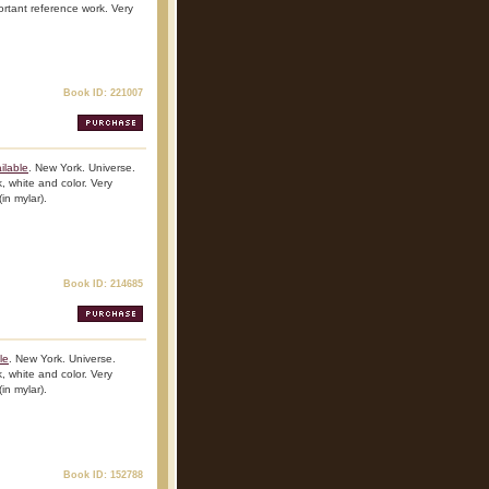
ortant reference work. Very
Book ID: 221007
ilable
. New York. Universe.
k, white and color. Very
(in mylar).
Book ID: 214685
le
. New York. Universe.
k, white and color. Very
(in mylar).
Book ID: 152788