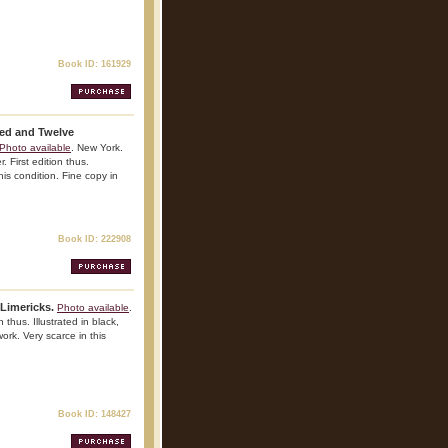
Book ID: 161929
ed and Twelve
Photo available
. New York.
 First edition thus.
this condition. Fine copy in
Book ID: 222908
Limericks.
Photo available
.
 thus. Illustrated in black,
ork. Very scarce in this
Book ID: 148427