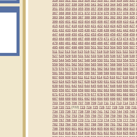
319
320
321
322
323
324
325
326
327
328
329
330
331
335
336
337
338
339
340
341
342
343
344
345
346
347
351
352
353
354
355
356
357
358
359
360
361
362
363
367
368
369
370
371
372
373
374
375
376
377
378
379
383
384
385
386
387
388
389
390
391
392
393
394
395
399
400
401
402
403
404
405
406
407
408
409
410
411
415
416
417
418
419
420
421
422
423
424
425
426
427
431
432
433
434
435
436
437
438
439
440
441
442
443
447
448
449
450
451
452
453
454
455
456
457
458
459
463
464
465
466
467
468
469
470
471
472
473
474
475
479
480
481
482
483
484
485
486
487
488
489
490
491
495
496
497
498
499
500
501
502
503
504
505
506
507
511
512
513
514
515
516
517
518
519
520
521
522
523
527
528
529
530
531
532
533
534
535
536
537
538
539
543
544
545
546
547
548
549
550
551
552
553
554
555
559
560
561
562
563
564
565
566
567
568
569
570
571
575
576
577
578
579
580
581
582
583
584
585
586
587
591
592
593
594
595
596
597
598
599
600
601
602
603
607
608
609
610
611
612
613
614
615
616
617
618
619
623
624
625
626
627
628
629
630
631
632
633
634
635
639
640
641
642
643
644
645
646
647
648
649
650
651
655
656
657
658
659
660
661
662
663
664
665
666
667
671
672
673
674
675
676
677
678
679
680
681
682
683
687
688
689
690
691
692
693
694
695
696
697
698
699
703
704
705
706
707
708
709
710
711
712
713
714
715
719
720
721
[722]
723
724
725
726
727
728
729
730
731
734
735
736
737
738
739
740
741
742
743
744
745
746
750
751
752
753
754
755
756
757
758
759
760
761
762
766
767
768
769
770
771
772
773
774
775
776
777
778
782
783
784
785
786
787
788
789
790
791
792
793
794
798
799
800
801
802
803
804
805
806
807
808
809
810
814
815
816
817
818
819
820
821
822
823
824
825
826