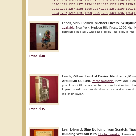
1258
1259
1260
1261
1262
1263
1264
1265
1266
1267
1
1270
1271
1272
1273
1274
1275
1276
1277
1278
1279
1
1282
1283
1284
1285
1286
1287
1288
1289
1290
1291
1
1294
1295
1296
1297
1298
1299
1300
1301
1302
1303
1
Leach, Mark Richard.
Michael Lucero. Sculpture
available
. New York. Hudson Hills Press. 1996. 4to. Ha
Illustrated in black, white and color. Fine copy in fine 
Price: $30
Leach, William.
Land of Desire. Merchants, Powe
American Culture.
Photo available
. New York. Pa
pps. Folio. Gilt decorated hard cover. First edition. Ful
Important reference work. Very scarce in this conditio
jacket (in mylar).
Price: $35
Leaf, Edwin B.
Ship Building from Scratch. Tip
Building Without Kits.
Photo available
. Camden. 