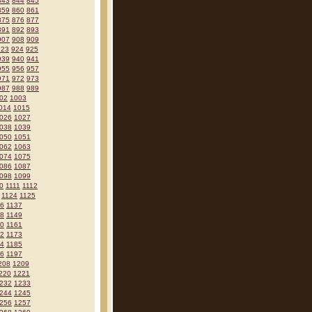
843
844
845
859
860
861
875
876
877
891
892
893
907
908
909
923
924
925
939
940
941
955
956
957
971
972
973
987
988
989
02
1003
014
1015
026
1027
038
1039
050
1051
062
1063
074
1075
086
1087
098
1099
0
1111
1112
1124
1125
36
1137
48
1149
60
1161
72
1173
84
1185
96
1197
208
1209
220
1221
232
1233
244
1245
256
1257