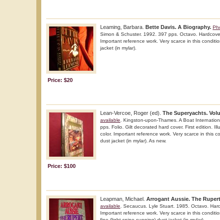
Leaming, Barbara.
Bette Davis. A Biography.
Pho
Simon & Schuster. 1992. 397 pps. Octavo. Hardcover. F
Important reference work. Very scarce in this conditio
jacket (in mylar).
Price: $20
Lean-Vercoe, Roger (ed).
The Superyachts. Vol
available
. Kingston-upon-Thames. A Boat Internation
pps. Folio. Gilt decorated hard cover. First edition. Il
color. Important reference work. Very scarce in this co
dust jacket (in mylar). As new.
Price: $100
Leapman, Michael.
Arrogant Aussie. The Ruper
available
. Secaucus. Lyle Stuart. 1985. Octavo. Hard 
Important reference work. Very scarce in this condition
fine (light spine sunning) dust jacket (in mylar).