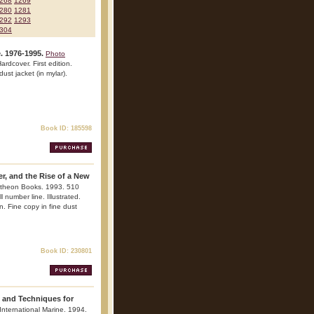
268
1269
280
1281
292
1293
304
. 1976-1995.
Photo
rdcover. First edition.
dust jacket (in mylar).
Book ID: 185598
r, and the Rise of a New
ntheon Books. 1993. 510
l number line. Illustrated.
n. Fine copy in fine dust
Book ID: 230801
s and Techniques for
International Marine. 1994.