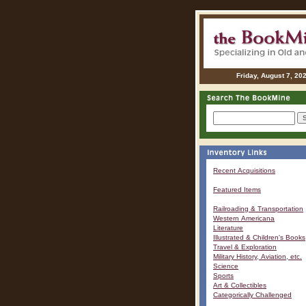
Friday, August 7, 20
Recent Acquisitions
Featured Items
Railroading & Transportation
Western Americana
Literature
Illustrated & Children's Books
Travel & Exploration
Military History, Aviation, etc.
Science
Sports
Art & Collectibles
Categorically Challenged