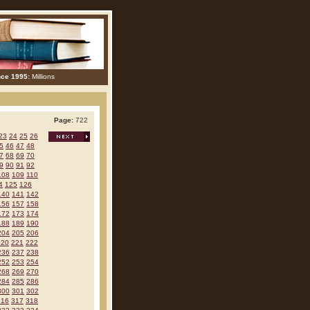
nce 1995:
Millions
Page:
722
23
24
25
26
5
46
47
48
7
68
69
70
9
90
91
92
108
109
110
4
125
126
140
141
142
156
157
158
172
173
174
188
189
190
204
205
206
220
221
222
236
237
238
252
253
254
268
269
270
284
285
286
300
301
302
316
317
318