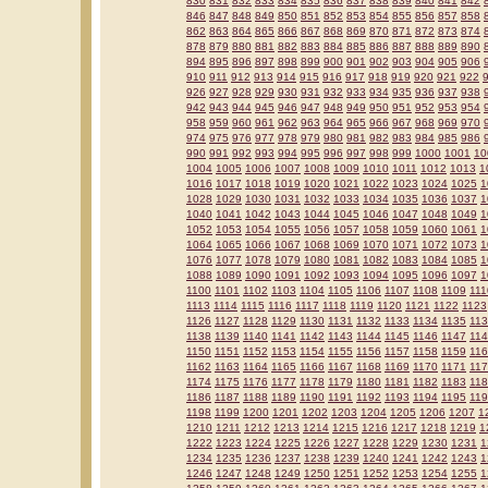
830
831
832
833
834
835
836
837
838
839
840
841
842
846
847
848
849
850
851
852
853
854
855
856
857
858
862
863
864
865
866
867
868
869
870
871
872
873
874
878
879
880
881
882
883
884
885
886
887
888
889
890
894
895
896
897
898
899
900
901
902
903
904
905
906
910
911
912
913
914
915
916
917
918
919
920
921
922
926
927
928
929
930
931
932
933
934
935
936
937
938
942
943
944
945
946
947
948
949
950
951
952
953
954
958
959
960
961
962
963
964
965
966
967
968
969
970
974
975
976
977
978
979
980
981
982
983
984
985
986
990
991
992
993
994
995
996
997
998
999
1000
1001
10
1004
1005
1006
1007
1008
1009
1010
1011
1012
1013
1
1016
1017
1018
1019
1020
1021
1022
1023
1024
1025
1
1028
1029
1030
1031
1032
1033
1034
1035
1036
1037
1
1040
1041
1042
1043
1044
1045
1046
1047
1048
1049
1
1052
1053
1054
1055
1056
1057
1058
1059
1060
1061
1
1064
1065
1066
1067
1068
1069
1070
1071
1072
1073
1
1076
1077
1078
1079
1080
1081
1082
1083
1084
1085
1
1088
1089
1090
1091
1092
1093
1094
1095
1096
1097
1
1100
1101
1102
1103
1104
1105
1106
1107
1108
1109
111
1113
1114
1115
1116
1117
1118
1119
1120
1121
1122
1123
1126
1127
1128
1129
1130
1131
1132
1133
1134
1135
11
1138
1139
1140
1141
1142
1143
1144
1145
1146
1147
11
1150
1151
1152
1153
1154
1155
1156
1157
1158
1159
11
1162
1163
1164
1165
1166
1167
1168
1169
1170
1171
11
1174
1175
1176
1177
1178
1179
1180
1181
1182
1183
11
1186
1187
1188
1189
1190
1191
1192
1193
1194
1195
11
1198
1199
1200
1201
1202
1203
1204
1205
1206
1207
1
1210
1211
1212
1213
1214
1215
1216
1217
1218
1219
1
1222
1223
1224
1225
1226
1227
1228
1229
1230
1231
1
1234
1235
1236
1237
1238
1239
1240
1241
1242
1243
1
1246
1247
1248
1249
1250
1251
1252
1253
1254
1255
1