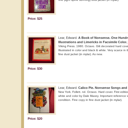
Price: $25
Lear, Edward.
A Book of Nonsense. One Hundr
Illustrations and Limericks in Facsimile Color.
Viking Press. 1980. Octavo. Gilt decorated hard cover.
Illustrated in color and black & white. Very scarce in 
fine dust jacket (in mylar). As new.
Price: $30
Lear, Edward.
Calico Pie. Nonsense Songs and 
New York. Follett. nd. Octavo. Hard cover. First edition
white and color by Dale Maxey. Important reference w
condition. Fine copy in fine dust jacket (in mylar).
Price: $20