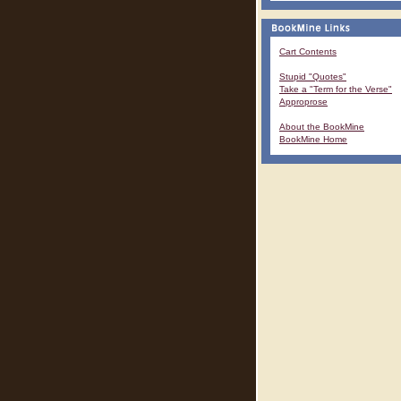
Cart Contents
Stupid "Quotes"
Take a "Term for the Verse"
Approprose
About the BookMine
BookMine Home