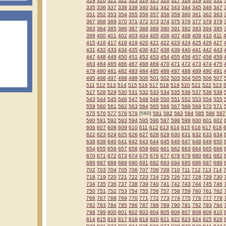
319
320
321
322
323
324
325
326
327
328
329
330
331
335
336
337
338
339
340
341
342
343
344
345
346
347
351
352
353
354
355
356
357
358
359
360
361
362
363
367
368
369
370
371
372
373
374
375
376
377
378
379
383
384
385
386
387
388
389
390
391
392
393
394
395
399
400
401
402
403
404
405
406
407
408
409
410
411
415
416
417
418
419
420
421
422
423
424
425
426
427
431
432
433
434
435
436
437
438
439
440
441
442
443
447
448
449
450
451
452
453
454
455
456
457
458
459
463
464
465
466
467
468
469
470
471
472
473
474
475
479
480
481
482
483
484
485
486
487
488
489
490
491
495
496
497
498
499
500
501
502
503
504
505
506
507
511
512
513
514
515
516
517
518
519
520
521
522
523
527
528
529
530
531
532
533
534
535
536
537
538
539
543
544
545
546
547
548
549
550
551
552
553
554
555
559
560
561
562
563
564
565
566
567
568
569
570
571
575
576
577
578
579
[580]
581
582
583
584
585
586
587
590
591
592
593
594
595
596
597
598
599
600
601
602
606
607
608
609
610
611
612
613
614
615
616
617
618
622
623
624
625
626
627
628
629
630
631
632
633
634
638
639
640
641
642
643
644
645
646
647
648
649
650
654
655
656
657
658
659
660
661
662
663
664
665
666
670
671
672
673
674
675
676
677
678
679
680
681
682
686
687
688
689
690
691
692
693
694
695
696
697
698
702
703
704
705
706
707
708
709
710
711
712
713
714
718
719
720
721
722
723
724
725
726
727
728
729
730
734
735
736
737
738
739
740
741
742
743
744
745
746
750
751
752
753
754
755
756
757
758
759
760
761
762
766
767
768
769
770
771
772
773
774
775
776
777
778
782
783
784
785
786
787
788
789
790
791
792
793
794
798
799
800
801
802
803
804
805
806
807
808
809
810
814
815
816
817
818
819
820
821
822
823
824
825
826