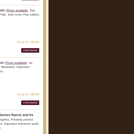
ort.
Photo available
. San
io. Soft cover. First edition.
Book ID: 192302
ut.
Photo available
. np.
Illustrated. Important
py.
Book ID: 185768
Warners Ranch and Its
ngeles. Privately printed.
ted. Important reference work.
.