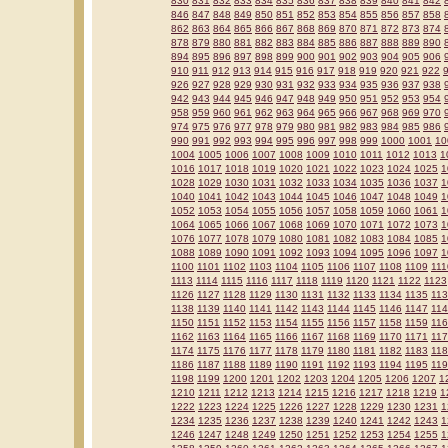
830
831
832
833
834
835
836
837
838
839
840
841
842
846
847
848
849
850
851
852
853
854
855
856
857
858
862
863
864
865
866
867
868
869
870
871
872
873
874
878
879
880
881
882
883
884
885
886
887
888
889
890
894
895
896
897
898
899
900
901
902
903
904
905
906
910
911
912
913
914
915
916
917
918
919
920
921
922
926
927
928
929
930
931
932
933
934
935
936
937
938
942
943
944
945
946
947
948
949
950
951
952
953
954
958
959
960
961
962
963
964
965
966
967
968
969
970
974
975
976
977
978
979
980
981
982
983
984
985
986
990
991
992
993
994
995
996
997
998
999
1000
1001
10
1004
1005
1006
1007
1008
1009
1010
1011
1012
1013
1
1016
1017
1018
1019
1020
1021
1022
1023
1024
1025
1
1028
1029
1030
1031
1032
1033
1034
1035
1036
1037
1
1040
1041
1042
1043
1044
1045
1046
1047
1048
1049
1
1052
1053
1054
1055
1056
1057
1058
1059
1060
1061
1
1064
1065
1066
1067
1068
1069
1070
1071
1072
1073
1
1076
1077
1078
1079
1080
1081
1082
1083
1084
1085
1
1088
1089
1090
1091
1092
1093
1094
1095
1096
1097
1
1100
1101
1102
1103
1104
1105
1106
1107
1108
1109
111
1113
1114
1115
1116
1117
1118
1119
1120
1121
1122
1123
1126
1127
1128
1129
1130
1131
1132
1133
1134
1135
11
1138
1139
1140
1141
1142
1143
1144
1145
1146
1147
11
1150
1151
1152
1153
1154
1155
1156
1157
1158
1159
11
1162
1163
1164
1165
1166
1167
1168
1169
1170
1171
11
1174
1175
1176
1177
1178
1179
1180
1181
1182
1183
11
1186
1187
1188
1189
1190
1191
1192
1193
1194
1195
11
1198
1199
1200
1201
1202
1203
1204
1205
1206
1207
1
1210
1211
1212
1213
1214
1215
1216
1217
1218
1219
1
1222
1223
1224
1225
1226
1227
1228
1229
1230
1231
1
1234
1235
1236
1237
1238
1239
1240
1241
1242
1243
1
1246
1247
1248
1249
1250
1251
1252
1253
1254
1255
1