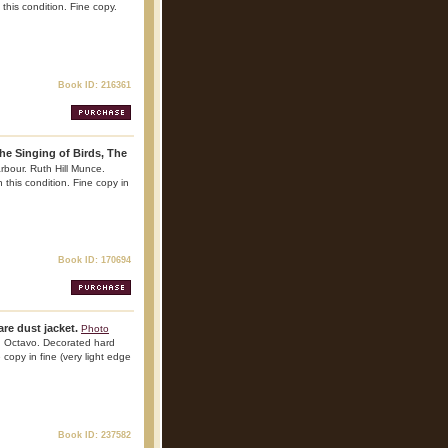
 this condition. Fine copy.
Book ID: 216361
the Singing of Birds, The
arbour. Ruth Hill Munce.
n this condition. Fine copy in
Book ID: 170694
re dust jacket.
Photo
. Octavo. Decorated hard
e copy in fine (very light edge
Book ID: 237582