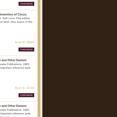
invention of Circus.
. Soft cover. First edition.
nce work. Very scarce in this
Book ID: 189425
e and Other Eastern
vada Publications. 1983.
. Important reference work.
Book ID: 221319
e and Other Eastern
vada Publications. 1983.
. Important reference work.