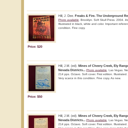
Hill, J. Dee.
Freaks & Fire. The Underground Re
Photo available
. Brooklyn. Soft Skull Press. 2004. 4to
Illustrated in black, white and color. Important refere
condition. Fine copy.
Price: $20
Hill, J.M. (ed).
Mines of Cheery Creek, Ely Rang
Nevada Districts...
Photo available
. Las Vegas. Ne
214 pps. Octavo. Soft cover. First edition. Illustrated
Very scarce in this condition. Fine copy. As new.
Price: $50
Hill, J.M. (ed).
Mines of Cheery Creek, Ely Rang
Nevada Districts...
Photo available
. Las Vegas. Ne
214 pps. Octavo. Soft cover. First edition. Illustrated