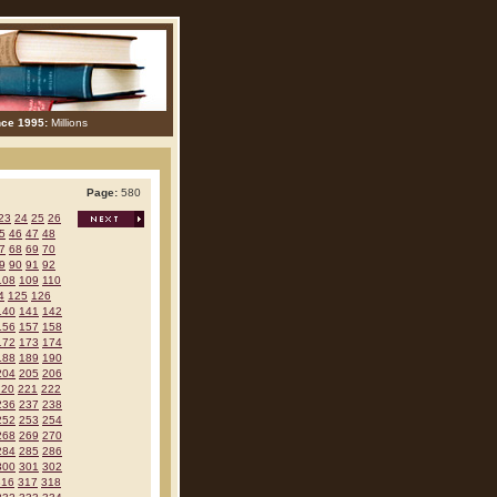
nce 1995:
Millions
Page:
580
23
24
25
26
5
46
47
48
7
68
69
70
9
90
91
92
108
109
110
4
125
126
140
141
142
156
157
158
172
173
174
188
189
190
204
205
206
220
221
222
236
237
238
252
253
254
268
269
270
284
285
286
300
301
302
316
317
318