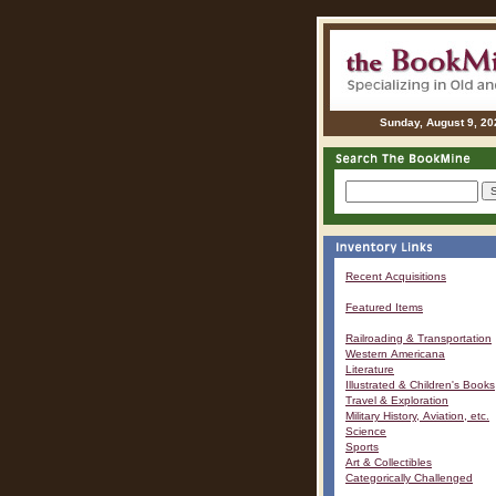
Sunday, August 9, 20
Recent Acquisitions
Featured Items
Railroading & Transportation
Western Americana
Literature
Illustrated & Children's Books
Travel & Exploration
Military History, Aviation, etc.
Science
Sports
Art & Collectibles
Categorically Challenged