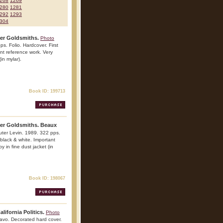
268
1269
280
1281
292
1293
304
ter Goldsmiths.
Photo
s. Folio. Hardcover. First
ant reference work. Very
(in mylar).
Book ID: 199713
er Goldsmiths. Beaux
ter Levin. 1989. 322 pps.
d black & white. Important
y in fine dust jacket (in
Book ID: 198067
lifornia Politics.
Photo
avo. Decorated hard cover.