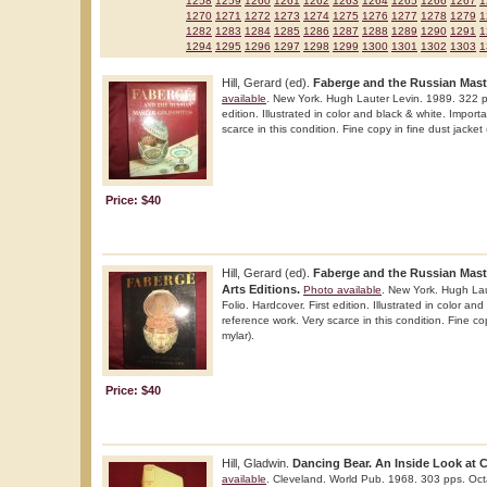
1258
1259
1260
1261
1262
1263
1264
1265
1266
1267
1
1270
1271
1272
1273
1274
1275
1276
1277
1278
1279
1
1282
1283
1284
1285
1286
1287
1288
1289
1290
1291
1
1294
1295
1296
1297
1298
1299
1300
1301
1302
1303
1
Hill, Gerard (ed).
Faberge and the Russian Mas
available
. New York. Hugh Lauter Levin. 1989. 322 pp
edition. Illustrated in color and black & white. Import
scarce in this condition. Fine copy in fine dust jacket 
Price: $40
Hill, Gerard (ed).
Faberge and the Russian Mast
Arts Editions.
Photo available
. New York. Hugh Lau
Folio. Hardcover. First edition. Illustrated in color an
reference work. Very scarce in this condition. Fine cop
mylar).
Price: $40
Hill, Gladwin.
Dancing Bear. An Inside Look at Ca
available
. Cleveland. World Pub. 1968. 303 pps. Oct