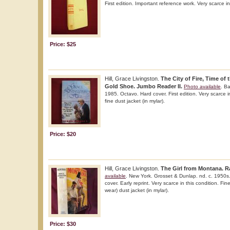
First edition. Important reference work. Very scarce in
Price: $25
Hill, Grace Livingston.
The City of Fire, Time of 
Gold Shoe. Jumbo Reader II.
Photo available
. B
1985. Octavo. Hard cover. First edition. Very scarce i
fine dust jacket (in mylar).
Price: $20
Hill, Grace Livingston.
The Girl from Montana. Ra
available
. New York. Grosset & Dunlap. nd. c. 1950s
cover. Early reprint. Very scarce in this condition. Fin
wear) dust jacket (in mylar).
Price: $30