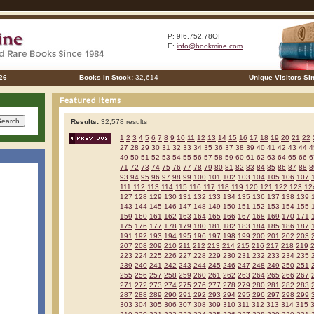
P: 9I6.752.78OI
E:
info@bookmine.com
26
Books in Stock:
32,614
Unique Visitors Si
Results:
32,578 results
1
2
3
4
5
6
7
8
9
10
11
12
13
14
15
16
17
18
19
20
21
22
27
28
29
30
31
32
33
34
35
36
37
38
39
40
41
42
43
44
4
49
50
51
52
53
54
55
56
57
58
59
60
61
62
63
64
65
66
6
71
72
73
74
75
76
77
78
79
80
81
82
83
84
85
86
87
88
8
93
94
95
96
97
98
99
100
101
102
103
104
105
106
107
111
112
113
114
115
116
117
118
119
120
121
122
123
12
127
128
129
130
131
132
133
134
135
136
137
138
139
143
144
145
146
147
148
149
150
151
152
153
154
155
159
160
161
162
163
164
165
166
167
168
169
170
171
175
176
177
178
179
180
181
182
183
184
185
186
187
191
192
193
194
195
196
197
198
199
200
201
202
203
207
208
209
210
211
212
213
214
215
216
217
218
219
223
224
225
226
227
228
229
230
231
232
233
234
235
239
240
241
242
243
244
245
246
247
248
249
250
251
255
256
257
258
259
260
261
262
263
264
265
266
267
271
272
273
274
275
276
277
278
279
280
281
282
283
287
288
289
290
291
292
293
294
295
296
297
298
299
303
304
305
306
307
308
309
310
311
312
313
314
315