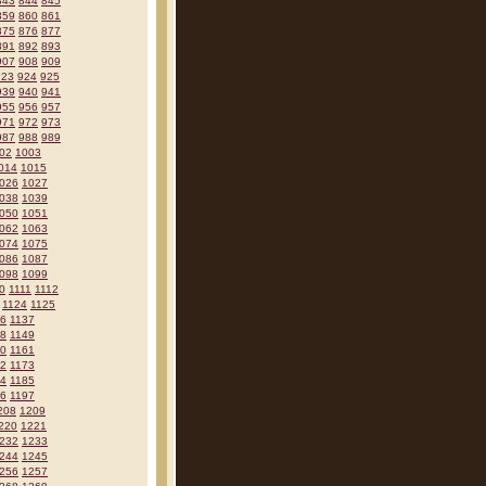
843
844
845
859
860
861
875
876
877
891
892
893
907
908
909
923
924
925
939
940
941
955
956
957
971
972
973
987
988
989
02
1003
014
1015
026
1027
038
1039
050
1051
062
1063
074
1075
086
1087
098
1099
0
1111
1112
1124
1125
36
1137
48
1149
60
1161
72
1173
84
1185
96
1197
208
1209
220
1221
232
1233
244
1245
256
1257