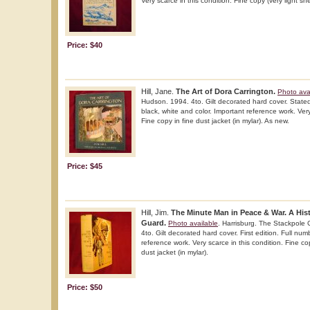
Very scarce in this condition. Fine copy (very light she
Price: $40
Hill, Jane.
The Art of Dora Carrington.
Photo ava
Hudson. 1994. 4to. Gilt decorated hard cover. Stated fi
black, white and color. Important reference work. Very
Fine copy in fine dust jacket (in mylar). As new.
Price: $45
Hill, Jim.
The Minute Man in Peace & War. A Hist
Guard.
Photo available
. Harrisburg. The Stackpole
4to. Gilt decorated hard cover. First edition. Full numb
reference work. Very scarce in this condition. Fine cop
dust jacket (in mylar).
Price: $50