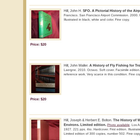
Hill, John H.
SFO. A Pictorial History of the Airp
Francisco. San Francisco Airport Commission. 2000. Fol
Illustrated in black, white and color. Fine copy.
Price: $20
Hill, John Waller.
A History of Fly Fishing for Tro
Laergne. 2010. Octavo. Soft cover. Facsimile edition. 
reference work. Very scarce in this condition. Fine co
Price: $20
Hill, Joseph & Herbert E. Bolton.
The History of 
Environs. Limited edition.
Photo available
. Los A
1927. 221 pps. 4to. Hardcover. First edition. Illustra
Limited edition of 300 copies, number 502. Fine copy