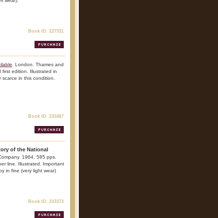
lf wear).
Book ID: 227331
ilable
. London. Thames and
rst edition. Illustrated in
 scarce in this condition.
Book ID: 233487
ory of the National
 Company. 1964. 585 pps.
er line. Illustrated. Important
y in fine (very light wear)
Book ID: 233373