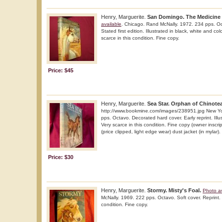
Henry, Marguerite.
San Domingo. The Medicine H
available
. Chicago. Rand McNally. 1972. 234 pps. Oc
Stated first edition. Illustrated in black, white and 
scarce in this condition. Fine copy.
Price: $45
Henry, Marguerite.
Sea Star. Orphan of Chinote
http://www.bookmine.com/images/238951.jpg New Yo
pps. Octavo. Decorated hard cover. Early reprint. Ill
Very scarce in this condition. Fine copy (owner inscri
(price clipped, light edge wear) dust jacket (in mylar).
Price: $30
Henry, Marguerite.
Stormy. Misty's Foal.
Photo av
McNally. 1969. 222 pps. Octavo. Soft cover. Reprint. I
condition. Fine copy.