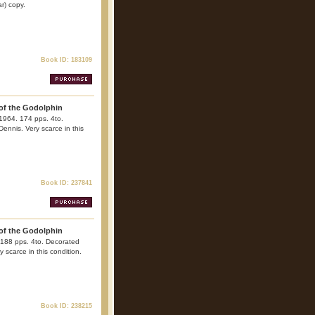
ar) copy.
Book ID: 183109
 of the Godolphin
1964. 174 pps. 4to.
Dennis. Very scarce in this
Book ID: 237841
 of the Godolphin
 188 pps. 4to. Decorated
y scarce in this condition.
Book ID: 238215