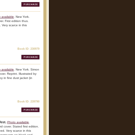
 available
. New York.
r. First edition thus.
. Very scarce in this
Book ID: 230979
 available
. New York. Simon
er. Reprint. Illustrated by
y in fine dust jacket (in
Book ID: 239790
West.
Photo available
.
cover. Stated first edition.
ed. Very scarce in this
pe remnants on blank end