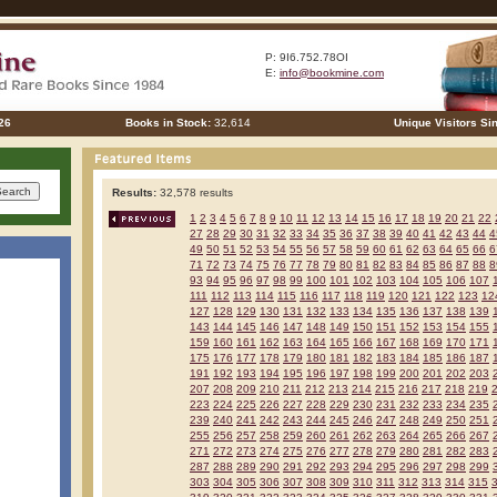
P: 9I6.752.78OI
E:
info@bookmine.com
26
Books in Stock:
32,614
Unique Visitors Si
Results:
32,578 results
1
2
3
4
5
6
7
8
9
10
11
12
13
14
15
16
17
18
19
20
21
22
27
28
29
30
31
32
33
34
35
36
37
38
39
40
41
42
43
44
4
49
50
51
52
53
54
55
56
57
58
59
60
61
62
63
64
65
66
6
71
72
73
74
75
76
77
78
79
80
81
82
83
84
85
86
87
88
8
93
94
95
96
97
98
99
100
101
102
103
104
105
106
107
111
112
113
114
115
116
117
118
119
120
121
122
123
12
127
128
129
130
131
132
133
134
135
136
137
138
139
143
144
145
146
147
148
149
150
151
152
153
154
155
159
160
161
162
163
164
165
166
167
168
169
170
171
175
176
177
178
179
180
181
182
183
184
185
186
187
191
192
193
194
195
196
197
198
199
200
201
202
203
207
208
209
210
211
212
213
214
215
216
217
218
219
223
224
225
226
227
228
229
230
231
232
233
234
235
239
240
241
242
243
244
245
246
247
248
249
250
251
255
256
257
258
259
260
261
262
263
264
265
266
267
271
272
273
274
275
276
277
278
279
280
281
282
283
287
288
289
290
291
292
293
294
295
296
297
298
299
303
304
305
306
307
308
309
310
311
312
313
314
315