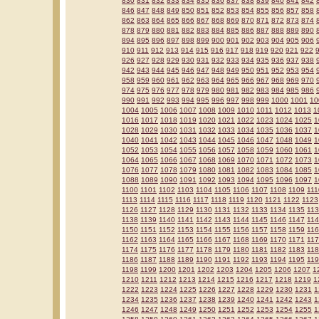
830
831
832
833
834
835
836
837
838
839
840
841
842
846
847
848
849
850
851
852
853
854
855
856
857
858
862
863
864
865
866
867
868
869
870
871
872
873
874
878
879
880
881
882
883
884
885
886
887
888
889
890
894
895
896
897
898
899
900
901
902
903
904
905
906
910
911
912
913
914
915
916
917
918
919
920
921
922
926
927
928
929
930
931
932
933
934
935
936
937
938
942
943
944
945
946
947
948
949
950
951
952
953
954
958
959
960
961
962
963
964
965
966
967
968
969
970
974
975
976
977
978
979
980
981
982
983
984
985
986
990
991
992
993
994
995
996
997
998
999
1000
1001
10
1004
1005
1006
1007
1008
1009
1010
1011
1012
1013
1
1016
1017
1018
1019
1020
1021
1022
1023
1024
1025
1
1028
1029
1030
1031
1032
1033
1034
1035
1036
1037
1
1040
1041
1042
1043
1044
1045
1046
1047
1048
1049
1
1052
1053
1054
1055
1056
1057
1058
1059
1060
1061
1
1064
1065
1066
1067
1068
1069
1070
1071
1072
1073
1
1076
1077
1078
1079
1080
1081
1082
1083
1084
1085
1
1088
1089
1090
1091
1092
1093
1094
1095
1096
1097
1
1100
1101
1102
1103
1104
1105
1106
1107
1108
1109
111
1113
1114
1115
1116
1117
1118
1119
1120
1121
1122
1123
1126
1127
1128
1129
1130
1131
1132
1133
1134
1135
11
1138
1139
1140
1141
1142
1143
1144
1145
1146
1147
11
1150
1151
1152
1153
1154
1155
1156
1157
1158
1159
11
1162
1163
1164
1165
1166
1167
1168
1169
1170
1171
11
1174
1175
1176
1177
1178
1179
1180
1181
1182
1183
11
1186
1187
1188
1189
1190
1191
1192
1193
1194
1195
11
1198
1199
1200
1201
1202
1203
1204
1205
1206
1207
1
1210
1211
1212
1213
1214
1215
1216
1217
1218
1219
1
1222
1223
1224
1225
1226
1227
1228
1229
1230
1231
1
1234
1235
1236
1237
1238
1239
1240
1241
1242
1243
1
1246
1247
1248
1249
1250
1251
1252
1253
1254
1255
1