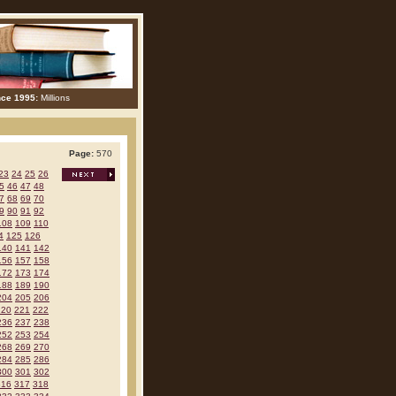
nce 1995:
Millions
Page:
570
23
24
25
26
5
46
47
48
7
68
69
70
9
90
91
92
108
109
110
4
125
126
140
141
142
156
157
158
172
173
174
188
189
190
204
205
206
220
221
222
236
237
238
252
253
254
268
269
270
284
285
286
300
301
302
316
317
318