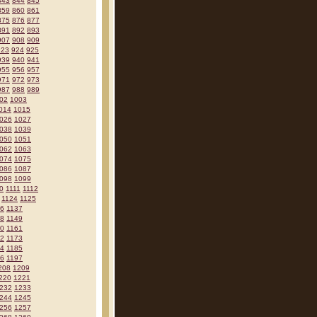
843
844
845
859
860
861
875
876
877
891
892
893
907
908
909
923
924
925
939
940
941
955
956
957
971
972
973
987
988
989
02
1003
014
1015
026
1027
038
1039
050
1051
062
1063
074
1075
086
1087
098
1099
0
1111
1112
1124
1125
36
1137
48
1149
60
1161
72
1173
84
1185
96
1197
208
1209
220
1221
232
1233
244
1245
256
1257