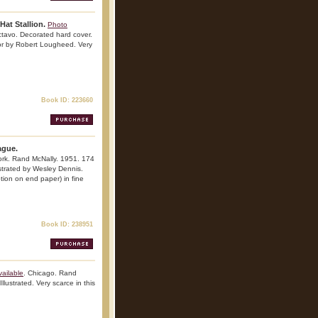
at Stallion.
Photo
tavo. Decorated hard cover.
color by Robert Lougheed. Very
Book ID: 223660
ague.
rk. Rand McNally. 1951. 174
ustrated by Wesley Dennis.
ption on end paper) in fine
Book ID: 238951
ailable
. Chicago. Rand
llustrated. Very scarce in this