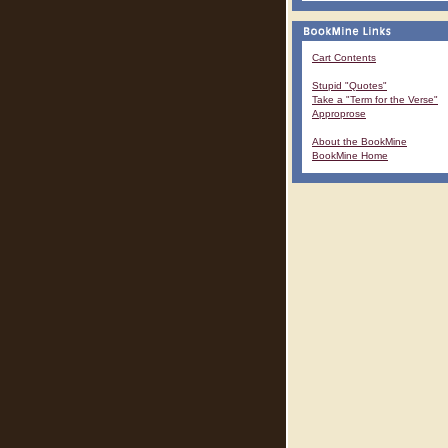
Cart Contents
Stupid "Quotes"
Take a "Term for the Verse"
Approprose
About the BookMine
BookMine Home