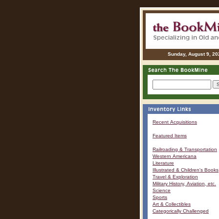
Sunday, August 9, 20
Recent Acquisitions
Featured Items
Railroading & Transportation
Western Americana
Literature
Illustrated & Children's Books
Travel & Exploration
Military History, Aviation, etc.
Science
Sports
Art & Collectibles
Categorically Challenged