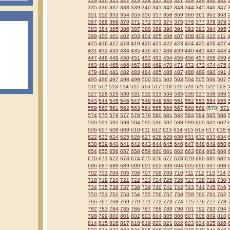
319
320
321
322
323
324
325
326
327
328
329
330
331
335
336
337
338
339
340
341
342
343
344
345
346
347
351
352
353
354
355
356
357
358
359
360
361
362
363
367
368
369
370
371
372
373
374
375
376
377
378
379
383
384
385
386
387
388
389
390
391
392
393
394
395
399
400
401
402
403
404
405
406
407
408
409
410
411
415
416
417
418
419
420
421
422
423
424
425
426
427
431
432
433
434
435
436
437
438
439
440
441
442
443
447
448
449
450
451
452
453
454
455
456
457
458
459
463
464
465
466
467
468
469
470
471
472
473
474
475
479
480
481
482
483
484
485
486
487
488
489
490
491
495
496
497
498
499
500
501
502
503
504
505
506
507
511
512
513
514
515
516
517
518
519
520
521
522
523
527
528
529
530
531
532
533
534
535
536
537
538
539
543
544
545
546
547
548
549
550
551
552
553
554
555
559
560
561
562
563
564
565
566
567
568
569
[570]
571
574
575
576
577
578
579
580
581
582
583
584
585
586
590
591
592
593
594
595
596
597
598
599
600
601
602
606
607
608
609
610
611
612
613
614
615
616
617
618
622
623
624
625
626
627
628
629
630
631
632
633
634
638
639
640
641
642
643
644
645
646
647
648
649
650
654
655
656
657
658
659
660
661
662
663
664
665
666
670
671
672
673
674
675
676
677
678
679
680
681
682
686
687
688
689
690
691
692
693
694
695
696
697
698
702
703
704
705
706
707
708
709
710
711
712
713
714
718
719
720
721
722
723
724
725
726
727
728
729
730
734
735
736
737
738
739
740
741
742
743
744
745
746
750
751
752
753
754
755
756
757
758
759
760
761
762
766
767
768
769
770
771
772
773
774
775
776
777
778
782
783
784
785
786
787
788
789
790
791
792
793
794
798
799
800
801
802
803
804
805
806
807
808
809
810
814
815
816
817
818
819
820
821
822
823
824
825
826