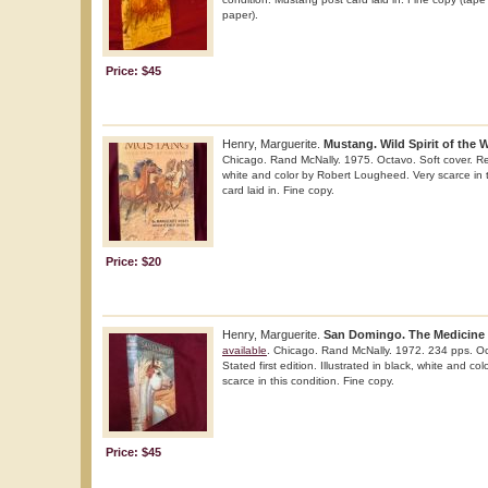
paper).
Price: $45
Henry, Marguerite.
Mustang. Wild Spirit of the 
Chicago. Rand McNally. 1975. Octavo. Soft cover. Repr
white and color by Robert Lougheed. Very scarce in 
card laid in. Fine copy.
Price: $20
Henry, Marguerite.
San Domingo. The Medicine H
available
. Chicago. Rand McNally. 1972. 234 pps. Oc
Stated first edition. Illustrated in black, white and 
scarce in this condition. Fine copy.
Price: $45