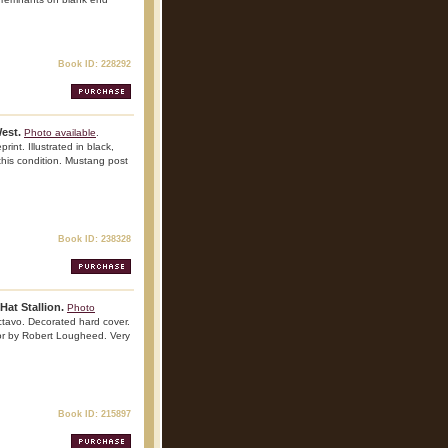
Book ID: 228292
West.
Photo available
.
int. Illustrated in black,
this condition. Mustang post
Book ID: 238328
at Stallion.
Photo
tavo. Decorated hard cover.
color by Robert Lougheed. Very
Book ID: 215897