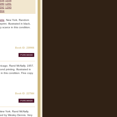
268
1269
280
1281
292
1293
304
able
. New York. Random
int. Illustrated in black,
 scarce in this condition.
Book ID: 239906
hicago. Rand McNally. 1957.
nd printing. Illustrated in
in this condition. Fine copy.
Book ID: 227584
 New York. Rand McNally.
rated by Wesley Dennis. Very