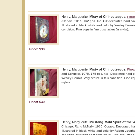
Henry, Marguerite.
Misty of Chincoteague.
Photo
Alladdin. 2015. 162 pps. 4to. Gilt decorated hard cove
Illustrated in black, white and color by Wesley Dennis
condition. Fine copy in fine dust jacket (in mylar).
Price: $30
Henry, Marguerite.
Misty of Chincoteague.
Photo
and Schuster. 1975. 175 pps. 4to. Decorated hard cov
Wesley Dennis. Very scarce in this condition. Fine cop
mylar).
Price: $30
Henry, Marguerite.
Mustang. Wild Spirit of the 
Chicago. Rand McNally. 1966. Octavo. Decorated hard 
Illustrated in black, white and color by Robert Loughe
condition. Mustang post card laid in. Fine copy (ta