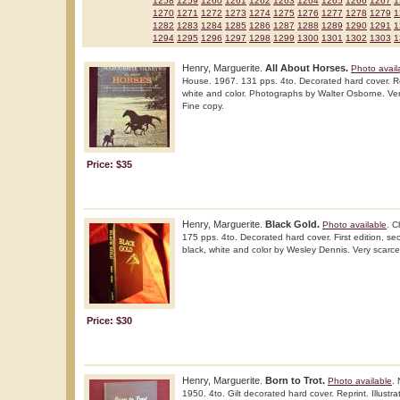
1258
1259
1260
1261
1262
1263
1264
1265
1266
1267
1
1270
1271
1272
1273
1274
1275
1276
1277
1278
1279
1
1282
1283
1284
1285
1286
1287
1288
1289
1290
1291
1
1294
1295
1296
1297
1298
1299
1300
1301
1302
1303
1
Henry, Marguerite.
All About Horses.
Photo avail
House. 1967. 131 pps. 4to. Decorated hard cover. Repr
white and color. Photographs by Walter Osborne. Very
Fine copy.
Price: $35
Henry, Marguerite.
Black Gold.
Photo available
. C
175 pps. 4to. Decorated hard cover. First edition, seco
black, white and color by Wesley Dennis. Very scarce 
Price: $30
Henry, Marguerite.
Born to Trot.
Photo available
.
1950. 4to. Gilt decorated hard cover. Reprint. Illust