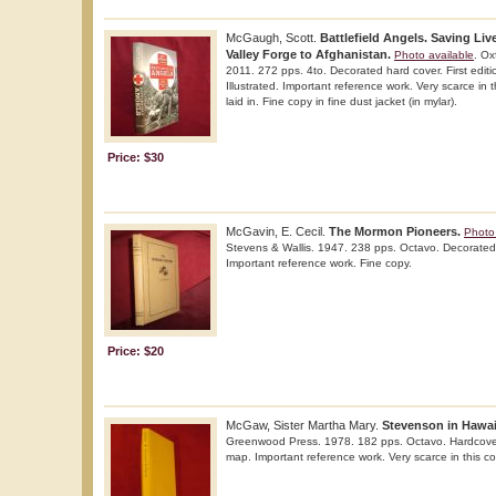
McGaugh, Scott.
Battlefield Angels. Saving Li
Valley Forge to Afghanistan.
Photo available
. Ox
2011. 272 pps. 4to. Decorated hard cover. First editio
Illustrated. Important reference work. Very scarce in t
laid in. Fine copy in fine dust jacket (in mylar).
Price: $30
McGavin, E. Cecil.
The Mormon Pioneers.
Photo 
Stevens & Wallis. 1947. 238 pps. Octavo. Decorated h
Important reference work. Fine copy.
Price: $20
McGaw, Sister Martha Mary.
Stevenson in Hawai
Greenwood Press. 1978. 182 pps. Octavo. Hardcover. 
map. Important reference work. Very scarce in this co