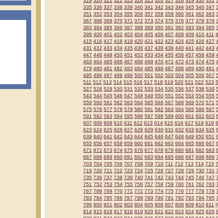
319
320
321
322
323
324
325
326
327
328
329
330
331
335
336
337
338
339
340
341
342
343
344
345
346
347
351
352
353
354
355
356
357
358
359
360
361
362
363
367
368
369
370
371
372
373
374
375
376
377
378
379
383
384
385
386
387
388
389
390
391
392
393
394
395
399
400
401
402
403
404
405
406
407
408
409
410
411
415
416
417
418
419
420
421
422
423
424
425
426
427
431
432
433
434
435
436
437
438
439
440
441
442
443
447
448
449
450
451
452
453
454
455
456
457
458
459
463
464
465
466
467
468
469
470
471
472
473
474
475
479
480
481
482
483
484
485
486
487
488
489
490
491
495
496
497
498
499
500
501
502
503
504
505
506
507
511
512
513
514
515
516
517
518
519
520
521
522
523
527
528
529
530
531
532
533
534
535
536
537
538
539
543
544
545
546
547
548
549
550
551
552
553
554
555
559
560
561
562
563
564
565
566
567
568
569
570
571
575
576
577
578
579
580
581
582
583
584
585
586
587
591
592
593
594
595
596
597
598
599
600
601
602
603
607
608
609
610
611
612
613
614
615
616
617
618
619
623
624
625
626
627
628
629
630
631
632
633
634
635
639
640
641
642
643
644
645
646
647
648
649
650
651
655
656
657
658
659
660
661
662
663
664
665
666
667
671
672
673
674
675
676
677
678
679
680
681
682
683
687
688
689
690
691
692
693
694
695
696
697
698
699
703
704
705
706
707
708
709
710
711
712
713
714
715
719
720
721
722
723
724
725
726
727
728
729
730
731
735
736
737
738
739
740
741
742
743
744
745
746
747
751
752
753
754
755
756
757
758
759
760
761
762
763
767
768
769
770
771
772
773
774
775
776
777
778
779
783
784
785
786
787
788
789
790
791
792
793
794
795
799
800
801
802
803
804
805
806
807
808
809
810
811
[
814
815
816
817
818
819
820
821
822
823
824
825
826