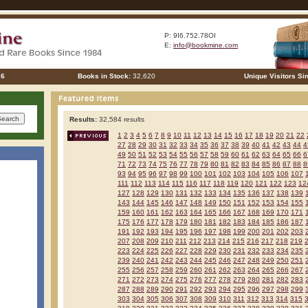
P: 9I6.752.78OI
E:
info@bookmine.com
26
Books in Stock:
32,620
Unique Visitors Si
Results:
32,584 results
1
2
3
4
5
6
7
8
9
10
11
12
13
14
15
16
17
18
19
20
21
22
27
28
29
30
31
32
33
34
35
36
37
38
39
40
41
42
43
44
4
49
50
51
52
53
54
55
56
57
58
59
60
61
62
63
64
65
66
6
71
72
73
74
75
76
77
78
79
80
81
82
83
84
85
86
87
88
8
93
94
95
96
97
98
99
100
101
102
103
104
105
106
107
111
112
113
114
115
116
117
118
119
120
121
122
123
12
127
128
129
130
131
132
133
134
135
136
137
138
139
143
144
145
146
147
148
149
150
151
152
153
154
155
159
160
161
162
163
164
165
166
167
168
169
170
171
175
176
177
178
179
180
181
182
183
184
185
186
187
191
192
193
194
195
196
197
198
199
200
201
202
203
207
208
209
210
211
212
213
214
215
216
217
218
219
223
224
225
226
227
228
229
230
231
232
233
234
235
239
240
241
242
243
244
245
246
247
248
249
250
251
255
256
257
258
259
260
261
262
263
264
265
266
267
271
272
273
274
275
276
277
278
279
280
281
282
283
287
288
289
290
291
292
293
294
295
296
297
298
299
303
304
305
306
307
308
309
310
311
312
313
314
315