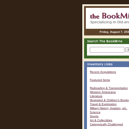
Friday, August 7, 20
Recent Acquisitions
Featured Items
Railroading & Transportation
Western Americana
Literature
Illustrated & Children's Books
Travel & Exploration
Military History, Aviation, etc.
Science
Sports
Art & Collectibles
Categorically Challenged