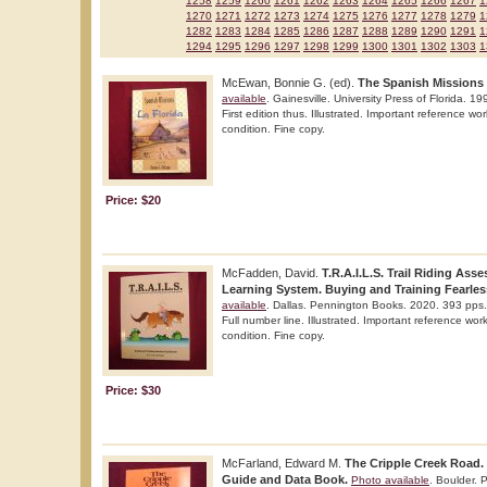
1258
1259
1260
1261
1262
1263
1264
1265
1266
1267
1
1270
1271
1272
1273
1274
1275
1276
1277
1278
1279
1
1282
1283
1284
1285
1286
1287
1288
1289
1290
1291
1
1294
1295
1296
1297
1298
1299
1300
1301
1302
1303
1
McEwan, Bonnie G. (ed).
The Spanish Missions o
available
. Gainesville. University Press of Florida. 1
First edition thus. Illustrated. Important reference wor
condition. Fine copy.
Price: $20
McFadden, David.
T.R.A.I.L.S. Trail Riding As
Learning System. Buying and Training Fearless
available
. Dallas. Pennington Books. 2020. 393 pps. 4
Full number line. Illustrated. Important reference work
condition. Fine copy.
Price: $30
McFarland, Edward M.
The Cripple Creek Road.
Guide and Data Book.
Photo available
. Boulder. 