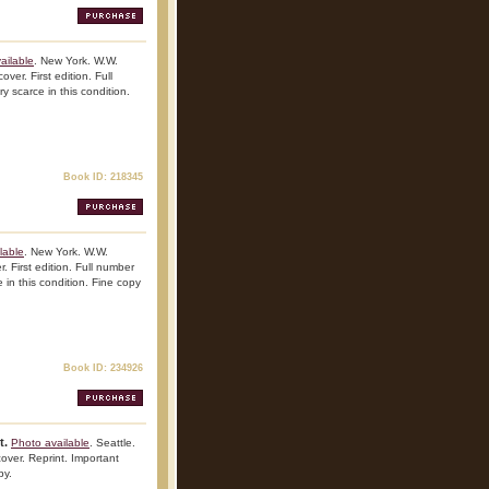
ailable
. New York. W.W.
er. First edition. Full
y scarce in this condition.
Book ID: 218345
lable
. New York. W.W.
. First edition. Full number
e in this condition. Fine copy
Book ID: 234926
t.
Photo available
. Seattle.
over. Reprint. Important
py.