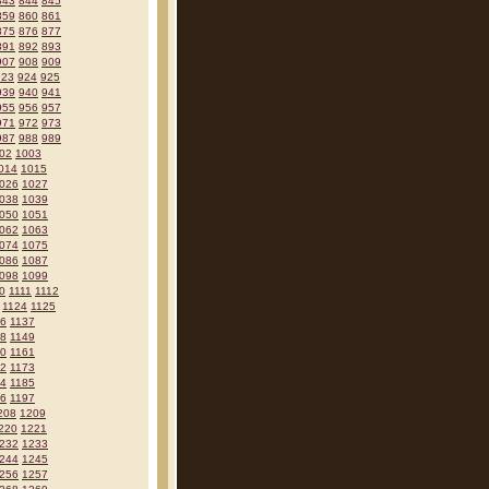
843
844
845
859
860
861
875
876
877
891
892
893
907
908
909
923
924
925
939
940
941
955
956
957
971
972
973
987
988
989
02
1003
014
1015
026
1027
038
1039
050
1051
062
1063
074
1075
086
1087
098
1099
0
1111
1112
1124
1125
36
1137
48
1149
60
1161
72
1173
84
1185
96
1197
208
1209
220
1221
232
1233
244
1245
256
1257