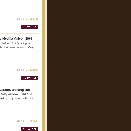
Book ID: 189199
 Mesilla Valley - 1903
ublished. 2005. 79 pps.
rtant reference work. Very
Book ID: 228507
 author. Walking the
 Self published. 1993. 4to.
 author. Important reference
Book ID: 151439