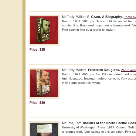
McFeely, William S.
Grant. A Biography.
Photo av
Norton. 1981. 592 pps. Octavo. Gilt decorated hard cov
number line. Illustrated. Important reference work. Ver
Fine copy in fine dust jacket (in mylar).
Price: $35
McFeely, William.
Frederick Douglass.
Photo avai
Norton. 1991. 465 pps. 4to. Gilt decorated hard cover
line. Illustrated. Important reference work. Very scarc
in fine dust jacket (in mylar).
Price: $30
McFeta, Tom.
Indians of the North Pacific Coas
University of Washington Press. 1973. Octavo. Soft c
reference work. Very scarce in this condition. Fine co