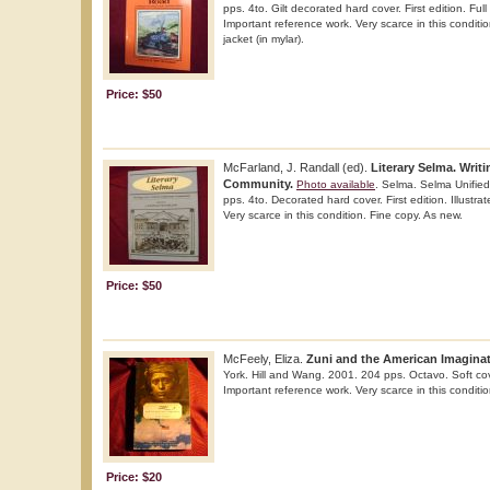
pps. 4to. Gilt decorated hard cover. First edition. Full
Important reference work. Very scarce in this conditio
jacket (in mylar).
Price: $50
McFarland, J. Randall (ed).
Literary Selma. Writi
Community.
Photo available
. Selma. Selma Unified
pps. 4to. Decorated hard cover. First edition. Illustra
Very scarce in this condition. Fine copy. As new.
Price: $50
McFeely, Eliza.
Zuni and the American Imaginat
York. Hill and Wang. 2001. 204 pps. Octavo. Soft cover.
Important reference work. Very scarce in this conditio
Price: $20