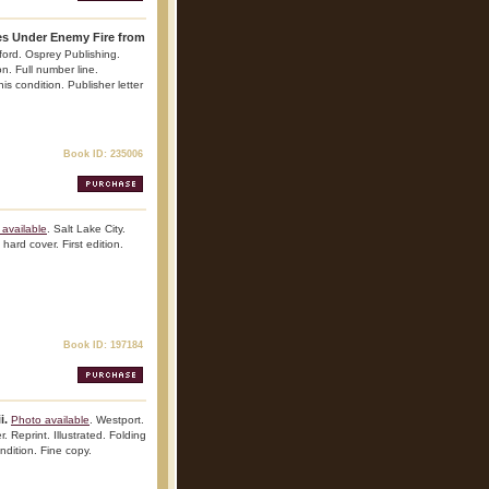
ves Under Enemy Fire from
ford. Osprey Publishing.
n. Full number line.
his condition. Publisher letter
Book ID: 235006
available
. Salt Lake City.
ard cover. First edition.
Book ID: 197184
i.
Photo available
. Westport.
Reprint. Illustrated. Folding
ndition. Fine copy.