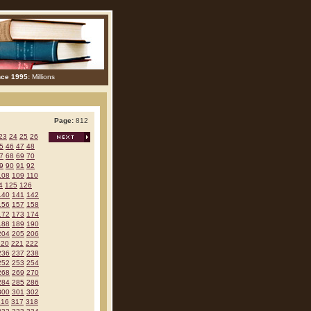
nce 1995:
Millions
Page:
812
23
24
25
26
5
46
47
48
7
68
69
70
9
90
91
92
108
109
110
4
125
126
140
141
142
156
157
158
172
173
174
188
189
190
204
205
206
220
221
222
236
237
238
252
253
254
268
269
270
284
285
286
300
301
302
316
317
318