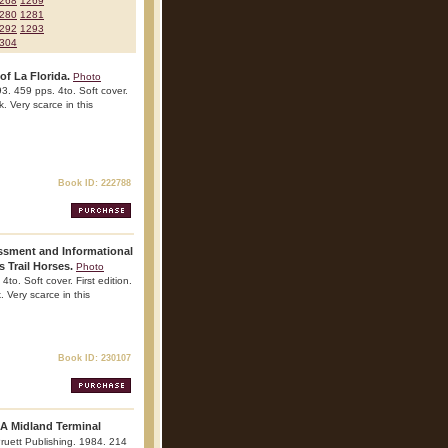
268
1269
280
1281
292
1293
304
f La Florida.
Photo
993. 459 pps. 4to. Soft cover.
k. Very scarce in this
Book ID: 222788
sessment and Informational
 Trail Horses.
Photo
to. Soft cover. First edition.
. Very scarce in this
Book ID: 230107
 A Midland Terminal
Pruett Publishing. 1984. 214