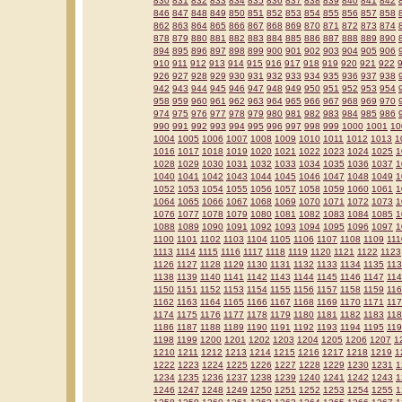
830
831
832
833
834
835
836
837
838
839
840
841
842
846
847
848
849
850
851
852
853
854
855
856
857
858
862
863
864
865
866
867
868
869
870
871
872
873
874
878
879
880
881
882
883
884
885
886
887
888
889
890
894
895
896
897
898
899
900
901
902
903
904
905
906
910
911
912
913
914
915
916
917
918
919
920
921
922
926
927
928
929
930
931
932
933
934
935
936
937
938
942
943
944
945
946
947
948
949
950
951
952
953
954
958
959
960
961
962
963
964
965
966
967
968
969
970
974
975
976
977
978
979
980
981
982
983
984
985
986
990
991
992
993
994
995
996
997
998
999
1000
1001
10
1004
1005
1006
1007
1008
1009
1010
1011
1012
1013
1
1016
1017
1018
1019
1020
1021
1022
1023
1024
1025
1
1028
1029
1030
1031
1032
1033
1034
1035
1036
1037
1
1040
1041
1042
1043
1044
1045
1046
1047
1048
1049
1
1052
1053
1054
1055
1056
1057
1058
1059
1060
1061
1
1064
1065
1066
1067
1068
1069
1070
1071
1072
1073
1
1076
1077
1078
1079
1080
1081
1082
1083
1084
1085
1
1088
1089
1090
1091
1092
1093
1094
1095
1096
1097
1
1100
1101
1102
1103
1104
1105
1106
1107
1108
1109
111
1113
1114
1115
1116
1117
1118
1119
1120
1121
1122
1123
1126
1127
1128
1129
1130
1131
1132
1133
1134
1135
11
1138
1139
1140
1141
1142
1143
1144
1145
1146
1147
11
1150
1151
1152
1153
1154
1155
1156
1157
1158
1159
11
1162
1163
1164
1165
1166
1167
1168
1169
1170
1171
11
1174
1175
1176
1177
1178
1179
1180
1181
1182
1183
11
1186
1187
1188
1189
1190
1191
1192
1193
1194
1195
11
1198
1199
1200
1201
1202
1203
1204
1205
1206
1207
1
1210
1211
1212
1213
1214
1215
1216
1217
1218
1219
1
1222
1223
1224
1225
1226
1227
1228
1229
1230
1231
1
1234
1235
1236
1237
1238
1239
1240
1241
1242
1243
1
1246
1247
1248
1249
1250
1251
1252
1253
1254
1255
1