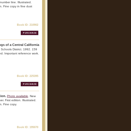
 number line. Illustrated.
n. Fine copy in fine dust
Book ID: 210902
ngs of a Central California
 Schools District. 1992. 159
ted. Important reference work.
Book ID: 225395
ion.
Photo available
. New
 First edition. Illustrated.
n. Fine copy.
Book ID: 195070