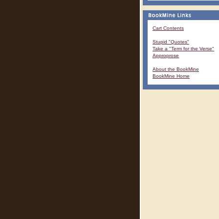
Cart Contents
Stupid "Quotes"
Take a "Term for the Verse"
Approprose
About the BookMine
BookMine Home