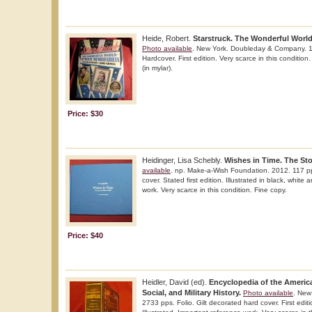
Heide, Robert.
Starstruck. The Wonderful World
Photo available
. New York. Doubleday & Company. 1
Hardcover. First edition. Very scarce in this condition.
(in mylar).
Price: $30
Heidinger, Lisa Schebly.
Wishes in Time. The Sto
available
. np. Make-a-Wish Foundation. 2012. 117 pp
cover. Stated first edition. Illustrated in black, white
work. Very scarce in this condition. Fine copy.
Price: $40
Heidler, David (ed).
Encyclopedia of the American
Social, and Military History.
Photo available
. New
2733 pps. Folio. Gilt decorated hard cover. First editi