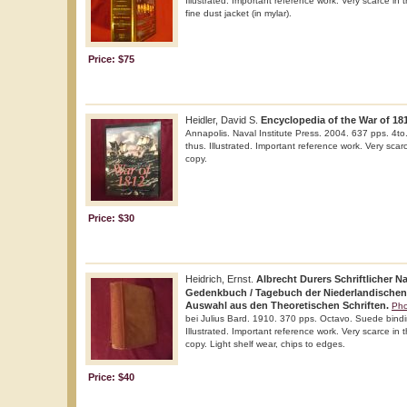
Illustrated. Important reference work. Very scarce in t
fine dust jacket (in mylar).
Price: $75
Heidler, David S.
Encyclopedia of the War of 18
Annapolis. Naval Institute Press. 2004. 637 pps. 4to. 
thus. Illustrated. Important reference work. Very scarc
copy.
Price: $30
Heidrich, Ernst.
Albrecht Durers Schriftlicher N
Gedenkbuch / Tagebuch der Niederlandischen R
Auswahl aus den Theoretischen Schriften.
Pho
bei Julius Bard. 1910. 370 pps. Octavo. Suede binding
Illustrated. Important reference work. Very scarce in 
copy. Light shelf wear, chips to edges.
Price: $40