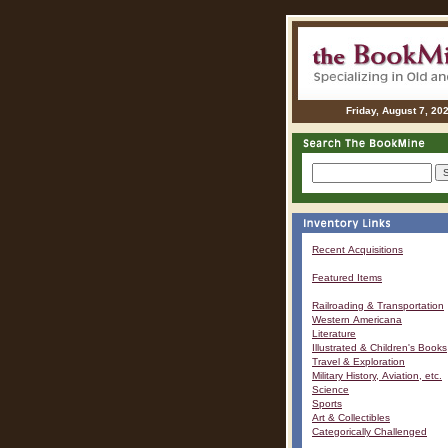
Friday, August 7, 20
Recent Acquisitions
Featured Items
Railroading & Transportation
Western Americana
Literature
Illustrated & Children's Books
Travel & Exploration
Military History, Aviation, etc.
Science
Sports
Art & Collectibles
Categorically Challenged