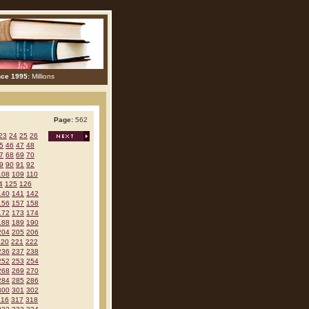
nce 1995:
Millions
Page:
562
23
24
25
26
5
46
47
48
7
68
69
70
9
90
91
92
108
109
110
4
125
126
140
141
142
156
157
158
172
173
174
188
189
190
204
205
206
220
221
222
236
237
238
252
253
254
268
269
270
284
285
286
300
301
302
316
317
318