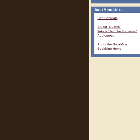
Cart Contents
Stupid "Quotes"
Take a "Term for the Verse"
Approprose
About the BookMine
BookMine Home