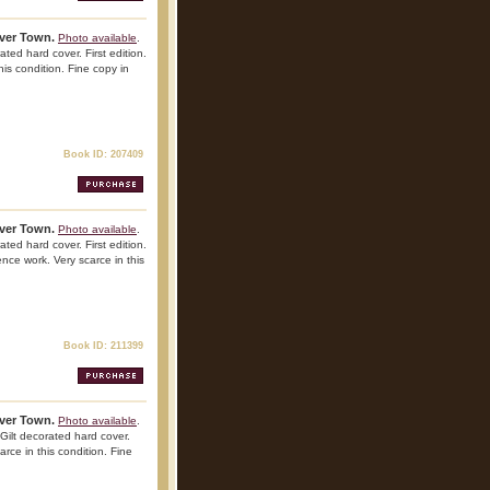
iver Town.
Photo available
.
ted hard cover. First edition.
his condition. Fine copy in
Book ID: 207409
iver Town.
Photo available
.
ted hard cover. First edition.
ence work. Very scarce in this
Book ID: 211399
iver Town.
Photo available
.
Gilt decorated hard cover.
arce in this condition. Fine