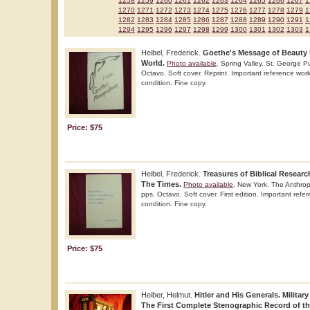
1258
1259
1260
1261
1262
1263
1264
1265
1266
1267
1
1270
1271
1272
1273
1274
1275
1276
1277
1278
1279
1
1282
1283
1284
1285
1286
1287
1288
1289
1290
1291
1
1294
1295
1296
1297
1298
1299
1300
1301
1302
1303
1
Heibel, Frederick.
Goethe's Message of Beauty 
World.
Photo available
. Spring Valley. St. George P
Octavo. Soft cover. Reprint. Important reference work.
condition. Fine copy.
Price: $75
Heibel, Frederick.
Treasures of Biblical Resear
The Times.
Photo available
. New York. The Anthro
pps. Octavo. Soft cover. First edition. Important refer
condition. Fine copy.
Price: $75
Heiber, Helmut.
Hitler and His Generals. Militar
The First Complete Stenographic Record of the