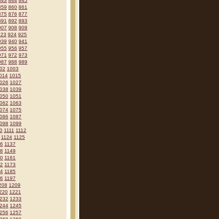
843
844
845
859
860
861
875
876
877
891
892
893
907
908
909
923
924
925
939
940
941
955
956
957
971
972
973
987
988
989
02
1003
014
1015
026
1027
038
1039
050
1051
062
1063
074
1075
086
1087
098
1099
0
1111
1112
1124
1125
36
1137
48
1149
60
1161
72
1173
84
1185
96
1197
208
1209
220
1221
232
1233
244
1245
256
1257