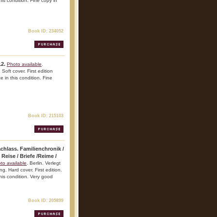
his condition. Fine copy in
Book ID: 234052
12.
Photo available
.
Soft cover. First edition
e in this condition. Fine
Book ID: 215103
achlass. Familienchronik /
eise / Briefe /Reime /
to available
. Berlin. Verlegt
. Hard cover. First edition.
this condition. Very good
Book ID: 205899