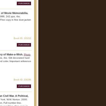
 of Movie Memorabilia.
986. 242 pps. 4to.
 Fine copy in fine dust jacket
Book ID: 101212
ry of Make-a-Wish.
Photo
s. 4to. Gilt decorated hard
 and color. Important reference
Book ID: 216196
 Civil War. A Political,
 York. W.W. Norton. 2000.
on. Full number line.