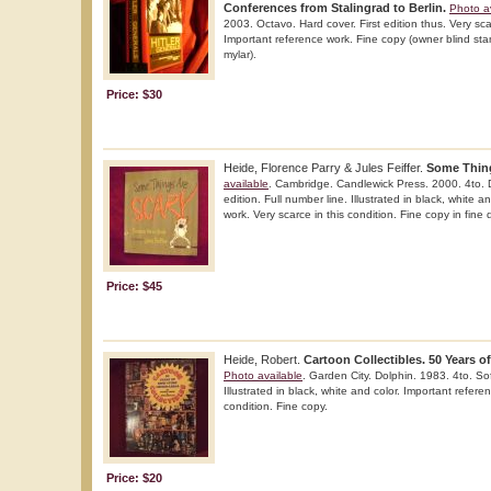
Conferences from Stalingrad to Berlin.
Photo a
2003. Octavo. Hard cover. First edition thus. Very scar
Important reference work. Fine copy (owner blind stam
mylar).
Price: $30
Heide, Florence Parry & Jules Feiffer.
Some Thing
available
. Cambridge. Candlewick Press. 2000. 4to. D
edition. Full number line. Illustrated in black, white 
work. Very scarce in this condition. Fine copy in fine d
Price: $45
Heide, Robert.
Cartoon Collectibles. 50 Years o
Photo available
. Garden City. Dolphin. 1983. 4to. Soft
Illustrated in black, white and color. Important refere
condition. Fine copy.
Price: $20