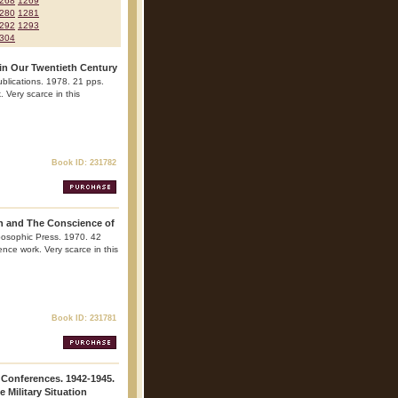
268
1269
280
1281
292
1293
304
in Our Twentieth Century
ublications. 1978. 21 pps.
 Very scarce in this
Book ID: 231782
ch and The Conscience of
posophic Press. 1970. 42
ence work. Very scarce in this
Book ID: 231781
y Conferences. 1942-1945.
 Military Situation