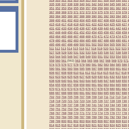
319
320
321
322
323
324
325
326
327
328
329
330
331
335
336
337
338
339
340
341
342
343
344
345
346
347
351
352
353
354
355
356
357
358
359
360
361
362
363
367
368
369
370
371
372
373
374
375
376
377
378
379
383
384
385
386
387
388
389
390
391
392
393
394
395
399
400
401
402
403
404
405
406
407
408
409
410
411
415
416
417
418
419
420
421
422
423
424
425
426
427
431
432
433
434
435
436
437
438
439
440
441
442
443
447
448
449
450
451
452
453
454
455
456
457
458
459
463
464
465
466
467
468
469
470
471
472
473
474
475
479
480
481
482
483
484
485
486
487
488
489
490
491
495
496
497
498
499
500
501
502
503
504
505
506
507
511
512
513
514
515
516
517
518
519
520
521
522
523
527
528
529
530
531
532
533
534
535
536
537
538
539
543
544
545
546
547
548
549
550
551
552
553
554
555
559
560
561
[562]
563
564
565
566
567
568
569
570
571
574
575
576
577
578
579
580
581
582
583
584
585
586
590
591
592
593
594
595
596
597
598
599
600
601
602
606
607
608
609
610
611
612
613
614
615
616
617
618
622
623
624
625
626
627
628
629
630
631
632
633
634
638
639
640
641
642
643
644
645
646
647
648
649
650
654
655
656
657
658
659
660
661
662
663
664
665
666
670
671
672
673
674
675
676
677
678
679
680
681
682
686
687
688
689
690
691
692
693
694
695
696
697
698
702
703
704
705
706
707
708
709
710
711
712
713
714
718
719
720
721
722
723
724
725
726
727
728
729
730
734
735
736
737
738
739
740
741
742
743
744
745
746
750
751
752
753
754
755
756
757
758
759
760
761
762
766
767
768
769
770
771
772
773
774
775
776
777
778
782
783
784
785
786
787
788
789
790
791
792
793
794
798
799
800
801
802
803
804
805
806
807
808
809
810
814
815
816
817
818
819
820
821
822
823
824
825
826