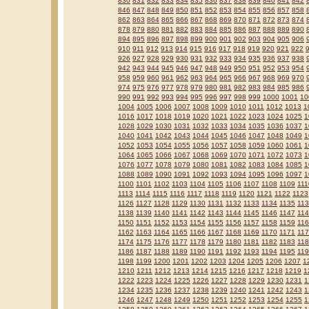
830
831
832
833
834
835
836
837
838
839
840
841
842
846
847
848
849
850
851
852
853
854
855
856
857
858
862
863
864
865
866
867
868
869
870
871
872
873
874
878
879
880
881
882
883
884
885
886
887
888
889
890
894
895
896
897
898
899
900
901
902
903
904
905
906
910
911
912
913
914
915
916
917
918
919
920
921
922
926
927
928
929
930
931
932
933
934
935
936
937
938
942
943
944
945
946
947
948
949
950
951
952
953
954
958
959
960
961
962
963
964
965
966
967
968
969
970
974
975
976
977
978
979
980
981
982
983
984
985
986
990
991
992
993
994
995
996
997
998
999
1000
1001
10
1004
1005
1006
1007
1008
1009
1010
1011
1012
1013
1
1016
1017
1018
1019
1020
1021
1022
1023
1024
1025
1
1028
1029
1030
1031
1032
1033
1034
1035
1036
1037
1
1040
1041
1042
1043
1044
1045
1046
1047
1048
1049
1
1052
1053
1054
1055
1056
1057
1058
1059
1060
1061
1
1064
1065
1066
1067
1068
1069
1070
1071
1072
1073
1
1076
1077
1078
1079
1080
1081
1082
1083
1084
1085
1
1088
1089
1090
1091
1092
1093
1094
1095
1096
1097
1
1100
1101
1102
1103
1104
1105
1106
1107
1108
1109
111
1113
1114
1115
1116
1117
1118
1119
1120
1121
1122
1123
1126
1127
1128
1129
1130
1131
1132
1133
1134
1135
11
1138
1139
1140
1141
1142
1143
1144
1145
1146
1147
11
1150
1151
1152
1153
1154
1155
1156
1157
1158
1159
11
1162
1163
1164
1165
1166
1167
1168
1169
1170
1171
11
1174
1175
1176
1177
1178
1179
1180
1181
1182
1183
11
1186
1187
1188
1189
1190
1191
1192
1193
1194
1195
11
1198
1199
1200
1201
1202
1203
1204
1205
1206
1207
1
1210
1211
1212
1213
1214
1215
1216
1217
1218
1219
1
1222
1223
1224
1225
1226
1227
1228
1229
1230
1231
1
1234
1235
1236
1237
1238
1239
1240
1241
1242
1243
1
1246
1247
1248
1249
1250
1251
1252
1253
1254
1255
1