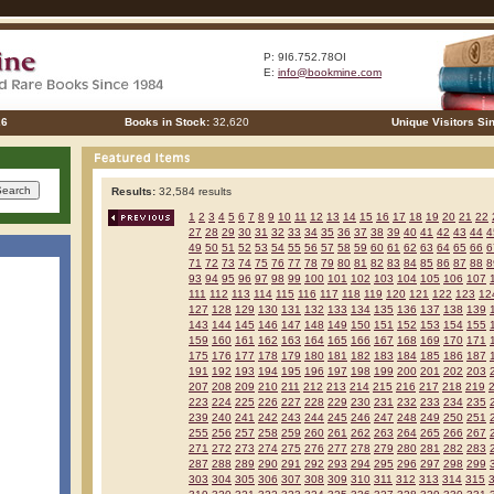
P: 9I6.752.78OI
E:
info@bookmine.com
26
Books in Stock:
32,620
Unique Visitors Si
Results:
32,584 results
1
2
3
4
5
6
7
8
9
10
11
12
13
14
15
16
17
18
19
20
21
22
27
28
29
30
31
32
33
34
35
36
37
38
39
40
41
42
43
44
4
49
50
51
52
53
54
55
56
57
58
59
60
61
62
63
64
65
66
6
71
72
73
74
75
76
77
78
79
80
81
82
83
84
85
86
87
88
8
93
94
95
96
97
98
99
100
101
102
103
104
105
106
107
111
112
113
114
115
116
117
118
119
120
121
122
123
12
127
128
129
130
131
132
133
134
135
136
137
138
139
143
144
145
146
147
148
149
150
151
152
153
154
155
159
160
161
162
163
164
165
166
167
168
169
170
171
175
176
177
178
179
180
181
182
183
184
185
186
187
191
192
193
194
195
196
197
198
199
200
201
202
203
207
208
209
210
211
212
213
214
215
216
217
218
219
223
224
225
226
227
228
229
230
231
232
233
234
235
239
240
241
242
243
244
245
246
247
248
249
250
251
255
256
257
258
259
260
261
262
263
264
265
266
267
271
272
273
274
275
276
277
278
279
280
281
282
283
287
288
289
290
291
292
293
294
295
296
297
298
299
303
304
305
306
307
308
309
310
311
312
313
314
315