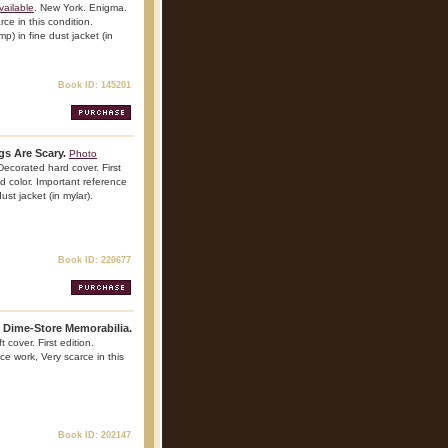
vailable
. New York. Enigma.
ce in this condition.
p) in fine dust jacket (in
Book ID: 145201
s Are Scary.
Photo
ecorated hard cover. First
and color. Important reference
ust jacket (in mylar).
Book ID: 220677
f Dime-Store Memorabilia.
 cover. First edition.
nce work, Very scarce in this
Book ID: 202147