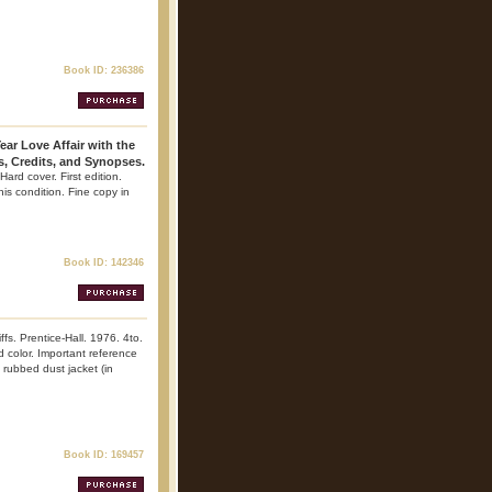
Book ID: 236386
ar Love Affair with the
ts, Credits, and Synopses.
ard cover. First edition.
his condition. Fine copy in
Book ID: 142346
ffs. Prentice-Hall. 1976. 4to.
nd color. Important reference
 rubbed dust jacket (in
Book ID: 169457