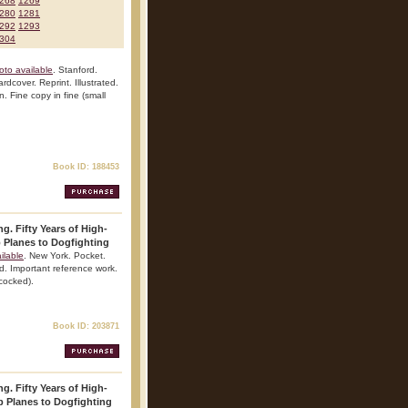
268
1269
280
1281
292
1293
304
oto available
. Stanford.
dcover. Reprint. Illustrated.
n. Fine copy in fine (small
Book ID: 188453
ng. Fifty Years of High-
 Planes to Dogfighting
ilable
. New York. Pocket.
ed. Important reference work.
 cocked).
Book ID: 203871
ng. Fifty Years of High-
p Planes to Dogfighting