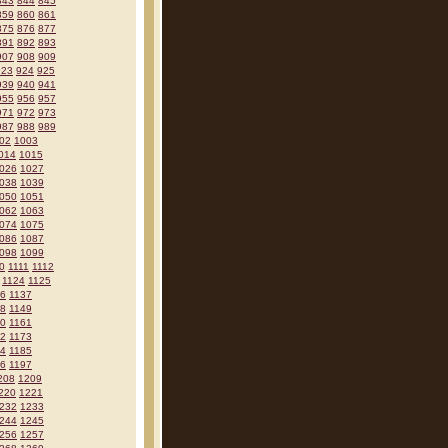
843
844
845
859
860
861
875
876
877
891
892
893
907
908
909
923
924
925
939
940
941
955
956
957
971
972
973
987
988
989
02
1003
014
1015
026
1027
038
1039
050
1051
062
1063
074
1075
086
1087
098
1099
0
1111
1112
1124
1125
36
1137
48
1149
60
1161
72
1173
84
1185
96
1197
208
1209
220
1221
232
1233
244
1245
256
1257