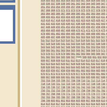
319
320
321
322
323
324
325
326
327
328
329
330
331
335
336
337
338
339
340
341
342
343
344
345
346
347
351
352
353
354
355
356
357
358
359
360
361
362
363
367
368
369
370
371
372
373
374
375
376
377
378
379
383
384
385
386
387
388
389
390
391
392
393
394
395
399
400
401
402
403
404
405
406
407
408
409
410
411
415
416
417
418
419
420
421
422
423
424
425
426
427
431
432
433
434
435
436
437
438
439
440
441
442
443
447
448
449
450
451
452
453
454
455
456
457
458
459
463
464
465
466
467
468
469
470
471
472
473
474
475
479
480
481
482
483
484
485
486
487
488
489
490
491
495
496
497
498
499
500
501
502
503
504
505
506
507
511
512
513
514
515
516
517
518
519
520
521
522
523
527
528
529
530
531
532
533
534
535
536
537
538
539
543
544
545
546
547
548
549
550
551
552
553
554
555
559
560
561
562
563
564
565
566
567
568
569
570
571
575
576
577
578
579
580
581
582
583
584
585
586
587
591
592
593
594
595
596
597
[598]
599
600
601
602
603
606
607
608
609
610
611
612
613
614
615
616
617
618
622
623
624
625
626
627
628
629
630
631
632
633
634
638
639
640
641
642
643
644
645
646
647
648
649
650
654
655
656
657
658
659
660
661
662
663
664
665
666
670
671
672
673
674
675
676
677
678
679
680
681
682
686
687
688
689
690
691
692
693
694
695
696
697
698
702
703
704
705
706
707
708
709
710
711
712
713
714
718
719
720
721
722
723
724
725
726
727
728
729
730
734
735
736
737
738
739
740
741
742
743
744
745
746
750
751
752
753
754
755
756
757
758
759
760
761
762
766
767
768
769
770
771
772
773
774
775
776
777
778
782
783
784
785
786
787
788
789
790
791
792
793
794
798
799
800
801
802
803
804
805
806
807
808
809
810
814
815
816
817
818
819
820
821
822
823
824
825
826