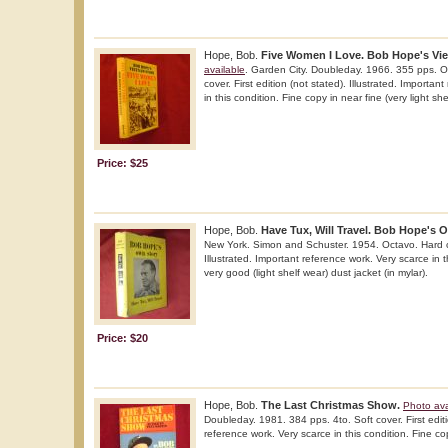
Hope, Bob.
Five Women I Love. Bob Hope's Vie
available
. Garden City. Doubleday. 1966. 355 pps. O
cover. First edition (not stated). Illustrated. Importan
in this condition. Fine copy in near fine (very light she
Price: $25
Hope, Bob.
Have Tux, Will Travel. Bob Hope's 
New York. Simon and Schuster. 1954. Octavo. Hard c
Illustrated. Important reference work. Very scarce in t
very good (light shelf wear) dust jacket (in mylar).
Price: $20
Hope, Bob.
The Last Christmas Show.
Photo ava
Doubleday. 1981. 384 pps. 4to. Soft cover. First editi
reference work. Very scarce in this condition. Fine cop