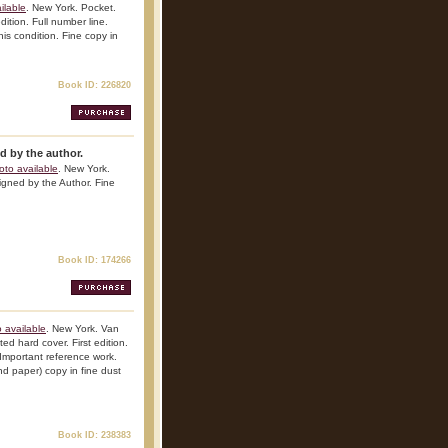
ilable
. New York. Pocket.
dition. Full number line.
his condition. Fine copy in
Book ID: 226820
d by the author.
oto available
. New York.
igned by the Author. Fine
Book ID: 174266
 available
. New York. Van
ed hard cover. First edition.
. Important reference work.
nd paper) copy in fine dust
Book ID: 238383