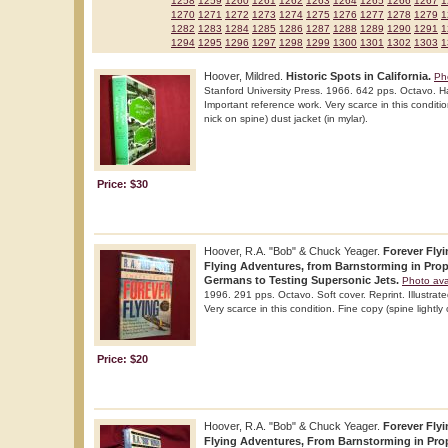
1258
1259
1260
1261
1262
1263
1264
1265
1266
1267
1
1270
1271
1272
1273
1274
1275
1276
1277
1278
1279
1
1282
1283
1284
1285
1286
1287
1288
1289
1290
1291
1
1294
1295
1296
1297
1298
1299
1300
1301
1302
1303
1
Hoover, Mildred.
Historic Spots in California.
Ph
Stanford University Press. 1966. 642 pps. Octavo. Har
Important reference work. Very scarce in this conditio
nick on spine) dust jacket (in mylar).
Price: $30
Hoover, R.A. "Bob" & Chuck Yeager.
Forever Flyi
Flying Adventures, from Barnstorming in Prop
Germans to Testing Supersonic Jets.
Photo ava
1996. 291 pps. Octavo. Soft cover. Reprint. Illustrat
Very scarce in this condition. Fine copy (spine lightly
Price: $20
Hoover, R.A. "Bob" & Chuck Yeager.
Forever Flyi
Flying Adventures, From Barnstorming in Pro