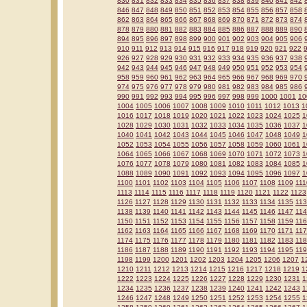
830
831
832
833
834
835
836
837
838
839
840
841
842
846
847
848
849
850
851
852
853
854
855
856
857
858
862
863
864
865
866
867
868
869
870
871
872
873
874
878
879
880
881
882
883
884
885
886
887
888
889
890
894
895
896
897
898
899
900
901
902
903
904
905
906
910
911
912
913
914
915
916
917
918
919
920
921
922
926
927
928
929
930
931
932
933
934
935
936
937
938
942
943
944
945
946
947
948
949
950
951
952
953
954
958
959
960
961
962
963
964
965
966
967
968
969
970
974
975
976
977
978
979
980
981
982
983
984
985
986
990
991
992
993
994
995
996
997
998
999
1000
1001
10
1004
1005
1006
1007
1008
1009
1010
1011
1012
1013
1
1016
1017
1018
1019
1020
1021
1022
1023
1024
1025
1
1028
1029
1030
1031
1032
1033
1034
1035
1036
1037
1
1040
1041
1042
1043
1044
1045
1046
1047
1048
1049
1
1052
1053
1054
1055
1056
1057
1058
1059
1060
1061
1
1064
1065
1066
1067
1068
1069
1070
1071
1072
1073
1
1076
1077
1078
1079
1080
1081
1082
1083
1084
1085
1
1088
1089
1090
1091
1092
1093
1094
1095
1096
1097
1
1100
1101
1102
1103
1104
1105
1106
1107
1108
1109
111
1113
1114
1115
1116
1117
1118
1119
1120
1121
1122
1123
1126
1127
1128
1129
1130
1131
1132
1133
1134
1135
11
1138
1139
1140
1141
1142
1143
1144
1145
1146
1147
11
1150
1151
1152
1153
1154
1155
1156
1157
1158
1159
11
1162
1163
1164
1165
1166
1167
1168
1169
1170
1171
11
1174
1175
1176
1177
1178
1179
1180
1181
1182
1183
11
1186
1187
1188
1189
1190
1191
1192
1193
1194
1195
11
1198
1199
1200
1201
1202
1203
1204
1205
1206
1207
1
1210
1211
1212
1213
1214
1215
1216
1217
1218
1219
1
1222
1223
1224
1225
1226
1227
1228
1229
1230
1231
1
1234
1235
1236
1237
1238
1239
1240
1241
1242
1243
1
1246
1247
1248
1249
1250
1251
1252
1253
1254
1255
1