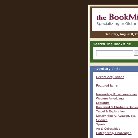
Saturday, August 8, 2
Recent Acquisitions
Featured Items
Railroading & Transportation
Western Americana
Literature
Illustrated & Children's Books
Travel & Exploration
Military History, Aviation, etc.
Science
Sports
Art & Collectibles
Categorically Challenged