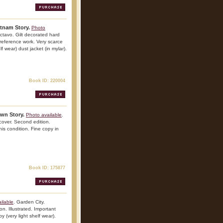
tnam Story.
Photo
ctavo. Gilt decorated hard
t reference work. Very scarce
lf wear) dust jacket (in mylar).
Book ID: 220004
Own Story.
Photo available
.
over. Second edition.
his condition. Fine copy in
Book ID: 175877
ilable
. Garden City.
on. Illustrated. Important
y (very light shelf wear).