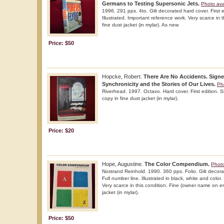
Germans to Testing Supersonic Jets.
Photo ava
1996. 291 pps. 4to. Gilt decorated hard cover. First e
Illustrated. Important reference work. Very scarce in t
fine dust jacket (in mylar). As new.
Price: $50
Hopcke, Robert.
There Are No Accidents. Signe
Synchronicity and the Stories of Our Lives.
Ph
Riverhead. 1997. Octavo. Hard cover. First edition. S
copy in fine dust jacket (in mylar).
Price: $20
Hope, Augustine.
The Color Compendium.
Photo
Nostrand Reinhold. 1990. 360 pps. Folio. Gilt decorat
Full number line. Illustrated in black, white and color
Very scarce in this condition. Fine (owner name on e
jacket (in mylar).
Price: $50