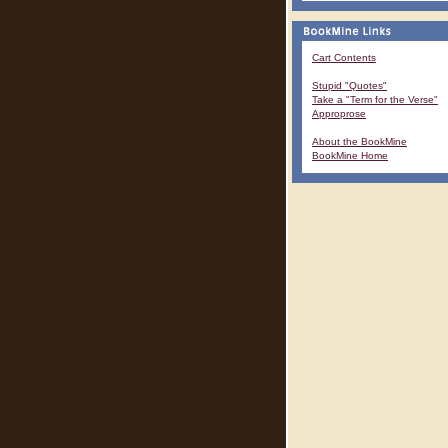
Cart Contents
Stupid "Quotes"
Take a "Term for the Verse"
Approprose
About the BookMine
BookMine Home