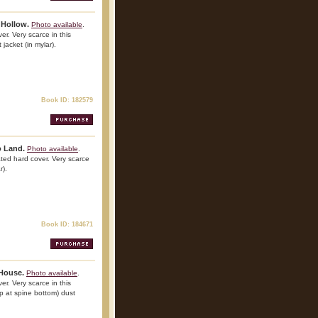
 Hollow.
Photo available
.
r. Very scarce in this
 jacket (in mylar).
Book ID: 182579
o Land.
Photo available
.
ted hard cover. Very scarce
r).
Book ID: 184671
House.
Photo available
.
r. Very scarce in this
ip at spine bottom) dust