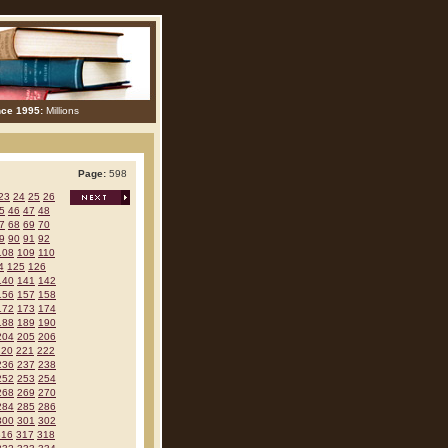
nce 1995:
Millions
Page:
598
23
24
25
26
5
46
47
48
7
68
69
70
9
90
91
92
108
109
110
4
125
126
140
141
142
156
157
158
172
173
174
188
189
190
204
205
206
220
221
222
236
237
238
252
253
254
268
269
270
284
285
286
300
301
302
316
317
318