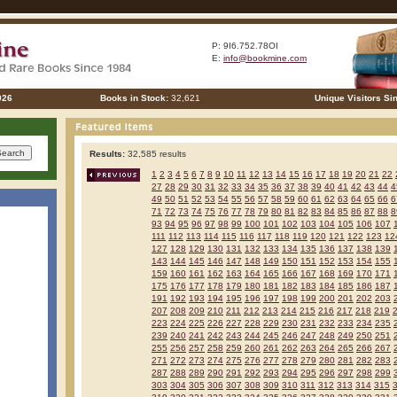
P: 9I6.752.78OI
E:
info@bookmine.com
026
Books in Stock:
32,621
Unique Visitors Si
Results:
32,585 results
1
2
3
4
5
6
7
8
9
10
11
12
13
14
15
16
17
18
19
20
21
22
27
28
29
30
31
32
33
34
35
36
37
38
39
40
41
42
43
44
4
49
50
51
52
53
54
55
56
57
58
59
60
61
62
63
64
65
66
6
71
72
73
74
75
76
77
78
79
80
81
82
83
84
85
86
87
88
8
93
94
95
96
97
98
99
100
101
102
103
104
105
106
107
111
112
113
114
115
116
117
118
119
120
121
122
123
12
127
128
129
130
131
132
133
134
135
136
137
138
139
143
144
145
146
147
148
149
150
151
152
153
154
155
159
160
161
162
163
164
165
166
167
168
169
170
171
175
176
177
178
179
180
181
182
183
184
185
186
187
191
192
193
194
195
196
197
198
199
200
201
202
203
207
208
209
210
211
212
213
214
215
216
217
218
219
223
224
225
226
227
228
229
230
231
232
233
234
235
239
240
241
242
243
244
245
246
247
248
249
250
251
255
256
257
258
259
260
261
262
263
264
265
266
267
271
272
273
274
275
276
277
278
279
280
281
282
283
287
288
289
290
291
292
293
294
295
296
297
298
299
303
304
305
306
307
308
309
310
311
312
313
314
315